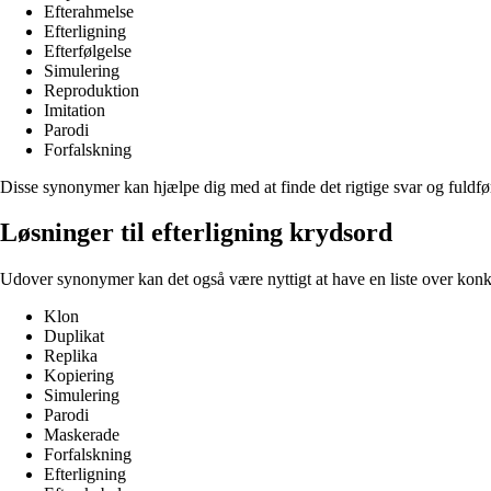
Efterahmelse
Efterligning
Efterfølgelse
Simulering
Reproduktion
Imitation
Parodi
Forfalskning
Disse synonymer kan hjælpe dig med at finde det rigtige svar og fuldfø
Løsninger til efterligning krydsord
Udover synonymer kan det også være nyttigt at have en liste over konkre
Klon
Duplikat
Replika
Kopiering
Simulering
Parodi
Maskerade
Forfalskning
Efterligning