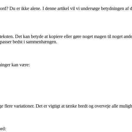
sord? Du er ikke alene. I denne artikel vil vi undersøge betydningen af d
nteksten. Det kan betyde at kopiere eller gøre noget magen til noget andet
der passer bedst i sammenhængen.
gninger kan være:
flere variationer. Det er vigtigt at tænke bredt og overveje alle mulighe
ord: