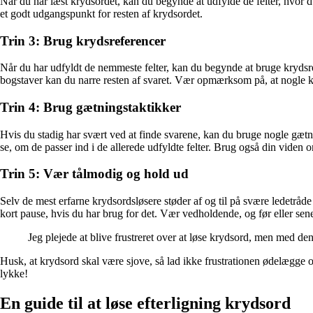
Når du har læst krydsordet, kan du begynde at udfylde de felter, hvor d
et godt udgangspunkt for resten af krydsordet.
Trin 3: Brug krydsreferencer
Når du har udfyldt de nemmeste felter, kan du begynde at bruge krydsref
bogstaver kan du narre resten af svaret. Vær opmærksom på, at nogle 
Trin 4: Brug gætningstaktikker
Hvis du stadig har svært ved at finde svarene, kan du bruge nogle gætni
se, om de passer ind i de allerede udfyldte felter. Brug også din viden om
Trin 5: Vær tålmodig og hold ud
Selv de mest erfarne krydsordsløsere støder af og til på svære ledetråde 
kort pause, hvis du har brug for det. Vær vedholdende, og før eller sener
Jeg plejede at blive frustreret over at løse krydsord, men med de
Husk, at krydsord skal være sjove, så lad ikke frustrationen ødelægge op
lykke!
En guide til at løse efterligning krydsord