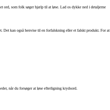
et ord, som folk søger hjælp til at løse. Lad os dykke ned i detaljerne
. Det kan også henvise til en forfalskning eller et falskt produkt. For at
der, når du forsøger at løse efterligning krydsord.