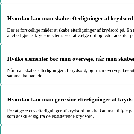
Hvordan kan man skabe efterligninger af krydsord
Der er forskellige måder at skabe efterligninger af krydsord på. En
at efterligne et krydsords tema ved at vælge ord og ledetråde, der pas
Hvilke elementer bør man overveje, når man skaber
Når man skaber efterligninger af krydsord, bør man overveje layoutet
sammenhængende.
Hvordan kan man gøre sine efterligninger af kryds
For at gøre ens efterligninger af krydsord unikke kan man tilføje p
som adskiller sig fra de eksisterende krydsord.