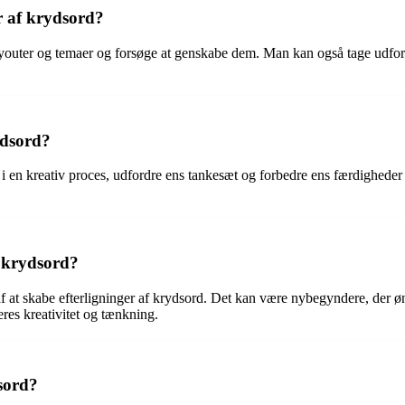
r af krydsord?
layouter og temaer og forsøge at genskabe dem. Man kan også tage udfor
ydsord?
 i en kreativ proces, udfordre ens tankesæt og forbedre ens færdighede
f krydsord?
 af at skabe efterligninger af krydsord. Det kan være nybegyndere, der ø
eres kreativitet og tænkning.
sord?