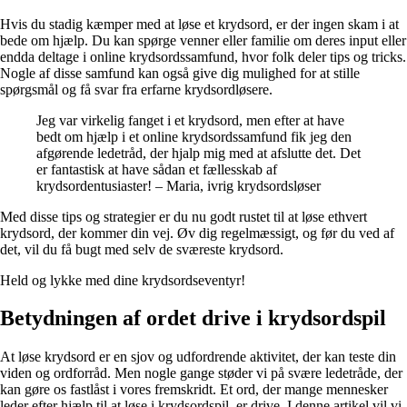
Hvis du stadig kæmper med at løse et krydsord, er der ingen skam i at
bede om hjælp. Du kan spørge venner eller familie om deres input eller
endda deltage i online krydsordssamfund, hvor folk deler tips og tricks.
Nogle af disse samfund kan også give dig mulighed for at stille
spørgsmål og få svar fra erfarne krydsordløsere.
Jeg var virkelig fanget i et krydsord, men efter at have
bedt om hjælp i et online krydsordssamfund fik jeg den
afgørende ledetråd, der hjalp mig med at afslutte det. Det
er fantastisk at have sådan et fællesskab af
krydsordentusiaster! – Maria, ivrig krydsordsløser
Med disse tips og strategier er du nu godt rustet til at løse ethvert
krydsord, der kommer din vej. Øv dig regelmæssigt, og før du ved af
det, vil du få bugt med selv de sværeste krydsord.
Held og lykke med dine krydsordseventyr!
Betydningen af ​​ordet drive i krydsordspil
At løse krydsord er en sjov og udfordrende aktivitet, der kan teste din
viden og ordforråd. Men nogle gange støder vi på svære ledetråde, der
kan gøre os fastlåst i vores fremskridt. Et ord, der mange mennesker
leder efter hjælp til at løse i krydsordspil, er drive. I denne artikel vil vi