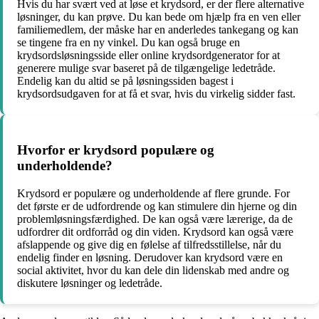
Hvis du har svært ved at løse et krydsord, er der flere alternative
løsninger, du kan prøve. Du kan bede om hjælp fra en ven eller
familiemedlem, der måske har en anderledes tankegang og kan
se tingene fra en ny vinkel. Du kan også bruge en
krydsordsløsningsside eller online krydsordgenerator for at
generere mulige svar baseret på de tilgængelige ledetråde.
Endelig kan du altid se på løsningssiden bagest i
krydsordsudgaven for at få et svar, hvis du virkelig sidder fast.
Hvorfor er krydsord populære og
underholdende?
Krydsord er populære og underholdende af flere grunde. For
det første er de udfordrende og kan stimulere din hjerne og din
problemløsningsfærdighed. De kan også være lærerige, da de
udfordrer dit ordforråd og din viden. Krydsord kan også være
afslappende og give dig en følelse af tilfredsstillelse, når du
endelig finder en løsning. Derudover kan krydsord være en
social aktivitet, hvor du kan dele din lidenskab med andre og
diskutere løsninger og ledetråde.