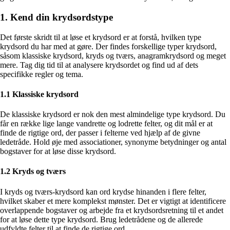
1. Kend din krydsordstype
Det første skridt til at løse et krydsord er at forstå, hvilken type
krydsord du har med at gøre. Der findes forskellige typer krydsord,
såsom klassiske krydsord, kryds og tværs, anagramkrydsord og meget
mere. Tag dig tid til at analysere krydsordet og find ud af dets
specifikke regler og tema.
1.1 Klassiske krydsord
De klassiske krydsord er nok den mest almindelige type krydsord. Du
får en række lige lange vandrette og lodrette felter, og dit mål er at
finde de rigtige ord, der passer i felterne ved hjælp af de givne
ledetråde. Hold øje med associationer, synonyme betydninger og antal
bogstaver for at løse disse krydsord.
1.2 Kryds og tværs
I kryds og tværs-krydsord kan ord krydse hinanden i flere felter,
hvilket skaber et mere komplekst mønster. Det er vigtigt at identificere
overlappende bogstaver og arbejde fra et krydsordsretning til et andet
for at løse dette type krydsord. Brug ledetrådene og de allerede
udfyldte felter til at finde de rigtige ord.