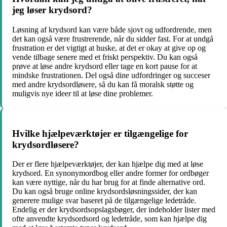
jeg løser krydsord?
Løsning af krydsord kan være både sjovt og udfordrende, men
det kan også være frustrerende, når du sidder fast. For at undgå
frustration er det vigtigt at huske, at det er okay at give op og
vende tilbage senere med et friskt perspektiv. Du kan også
prøve at løse andre krydsord eller tage en kort pause for at
mindske frustrationen. Del også dine udfordringer og succeser
med andre krydsordløsere, så du kan få moralsk støtte og
muligvis nye ideer til at løse dine problemer.
Hvilke hjælpeværktøjer er tilgængelige for
krydsordløsere?
Der er flere hjælpeværktøjer, der kan hjælpe dig med at løse
krydsord. En synonymordbog eller andre former for ordbøger
kan være nyttige, når du har brug for at finde alternative ord.
Du kan også bruge online krydsordsløsningssider, der kan
generere mulige svar baseret på de tilgængelige ledetråde.
Endelig er der krydsordsopslagsbøger, der indeholder lister med
ofte anvendte krydsordsord og ledetråde, som kan hjælpe dig