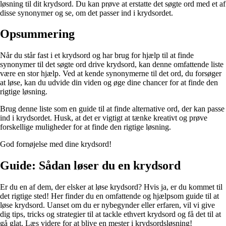
løsning til dit krydsord. Du kan prøve at erstatte det søgte ord med et af
disse synonymer og se, om det passer ind i krydsordet.
Opsummering
Når du står fast i et krydsord og har brug for hjælp til at finde
synonymer til det søgte ord drive krydsord, kan denne omfattende liste
være en stor hjælp. Ved at kende synonymerne til det ord, du forsøger
at løse, kan du udvide din viden og øge dine chancer for at finde den
rigtige løsning.
Brug denne liste som en guide til at finde alternative ord, der kan passe
ind i krydsordet. Husk, at det er vigtigt at tænke kreativt og prøve
forskellige muligheder for at finde den rigtige løsning.
God fornøjelse med dine krydsord!
Guide: Sådan løser du en krydsord
Er du en af dem, der elsker at løse krydsord? Hvis ja, er du kommet til
det rigtige sted! Her finder du en omfattende og hjælpsom guide til at
løse krydsord. Uanset om du er nybegynder eller erfaren, vil vi give
dig tips, tricks og strategier til at tackle ethvert krydsord og få det til at
gå glat. Læs videre for at blive en mester i krydsordsløsning!