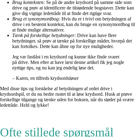
Brug konteksten:
Se på de andre krydsord på samme side som
drive og prøv at identificere de tilstødende bogstaver. Dette kan
give dig vigtige ledetråde til at finde det rigtige svar.
Brug et synonymordbog:
Hvis du er i tvivl om betydningen af ​​
drive i en bestemt kontekst, kan du bruge en synonymordbog til
at finde mulige alternativer.
Tænk på forskellige betydninger:
Drive kan have flere
betydninger, så prøv at tænke på forskellige måder, hvorpå det
kan fortolkes. Dette kan åbne op for nye muligheder.
Jeg var fastlåst i en krydsord og kunne ikke finde svaret
på drive. Men efter at have læst denne artikel fik jeg nogle
nyttige tips, og nu kan jeg endelig løse det.
– Karen, en tilfreds krydsordsløser
Med disse tips og forståelse af betydningen af ​​ordet drive i
krydsordspil, er du nu bedre rustet til at løse krydsord. Husk at prøve
forskellige tilgange og tænke uden for boksen, når du støder på svære
ledetråde. Held og lykke!
Ofte stillede spørgsmål