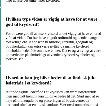
med at løse bestemte typer krydsord.
Hvilken type viden er vigtig at have for at være
god til krydsord?
For at være god til at løse krydsord er det vigtigt at have en bred
vifte af viden. Du bør have et godt ordforråd og kende mange
forskellige ord. Kendskab til historie, litteratur, geografi og
populærkultur kan også være nyttig, da mange krydsord
indeholder ledetråde om disse emner. Det er også nyttigt at være
opmærksom på almindeligt anvendte krydsordssymboler og
forkortelser.
Hvordan kan jeg blive bedre til at finde skjulte
ledetråde i et krydsord?
At finde skjulte ledetråde i et krydsord kan være udfordrende,
men med lidt træning kan du blive bedre til det. Start med at se
nøje på ordlængderne og placeringen af bogstaverne, da
krydsord ofte har en logisk struktur. Vær også opmærksom på