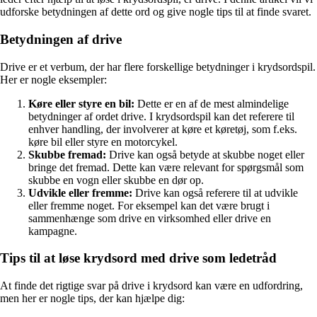
udforske betydningen af ​​dette ord og give nogle tips til at finde svaret.
Betydningen af ​​drive
Drive er et verbum, der har flere forskellige betydninger i krydsordspil.
Her er nogle eksempler:
Køre eller styre en bil:
Dette er en af ​​de mest almindelige
betydninger af ordet drive. I krydsordspil kan det referere til
enhver handling, der involverer at køre et køretøj, som f.eks.
køre bil eller styre en motorcykel.
Skubbe fremad:
Drive kan også betyde at skubbe noget eller
bringe det fremad. Dette kan være relevant for spørgsmål som
skubbe en vogn eller skubbe en dør op.
Udvikle eller fremme:
Drive kan også referere til at udvikle
eller fremme noget. For eksempel kan det være brugt i
sammenhænge som drive en virksomhed eller drive en
kampagne.
Tips til at løse krydsord med drive som ledetråd
At finde det rigtige svar på drive i krydsord kan være en udfordring,
men her er nogle tips, der kan hjælpe dig: