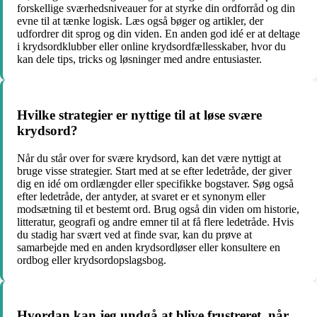
forskellige sværhedsniveauer for at styrke din ordforråd og din
evne til at tænke logisk. Læs også bøger og artikler, der
udfordrer dit sprog og din viden. En anden god idé er at deltage
i krydsordklubber eller online krydsordfællesskaber, hvor du
kan dele tips, tricks og løsninger med andre entusiaster.
Hvilke strategier er nyttige til at løse svære
krydsord?
Når du står over for svære krydsord, kan det være nyttigt at
bruge visse strategier. Start med at se efter ledetråde, der giver
dig en idé om ordlængder eller specifikke bogstaver. Søg også
efter ledetråde, der antyder, at svaret er et synonym eller
modsætning til et bestemt ord. Brug også din viden om historie,
litteratur, geografi og andre emner til at få flere ledetråde. Hvis
du stadig har svært ved at finde svar, kan du prøve at
samarbejde med en anden krydsordløser eller konsultere en
ordbog eller krydsordopslagsbog.
Hvordan kan jeg undgå at blive frustreret, når