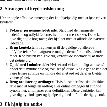
2. Strategier til krydsordsløsning
Her er nogle effektive strategier, der kan hjælpe dig med at løse ethvert
krydsord:
Fokusér på nemme ledetråde:
Start med de nemmeste
ledetråde og udfyld felterne, hvor du er mest sikker. Dette kan
give dig nogle bogstaver, der hjælper med at afkode de sværere
ledetråde.
Brug konteksten:
Tag hensyn til de gyldige og allerede
udfyldte felter for at afgrænse mulighederne for de tilstødende
felter. Konteksten kan give dig værdifulde ledetråde til at finde
det rigtige ord.
Opdel ord i mindre dele:
Hvis et ord virker umuligt at løse, så
opdel det i mindre dele og fokuser på disse. Nogle gange kan det
være lettere at finde en mindre del af et ord og derefter bygge
videre på det.
Brug ordlister og ordbøger:
Hvis du sidder fast, skal du ikke
tøve med at bruge en ordbog eller online ordbøger til at finde
synonymer, antonymer eller definitioner. Disse værktøjer kan
give dig nye indsigter og hjælpe dig med at finde de rigtige ord.
3. Få hjælp fra andre