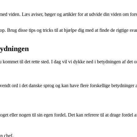
t med viden. Læs aviser, bøger og artikler for at udvide din viden om fors
op. Brug disse tips og tricks til at hjælpe dig med at finde de rigtige s
tydningen
du kommet til det rette sted. I dag vil vi dykke ned i betydningen af det 
anvendt ord i det danske sprog og kan have flere forskellige betydning
et eller nogen til sin egen fordel. Det kan referere til at drage fordel a
n chef.