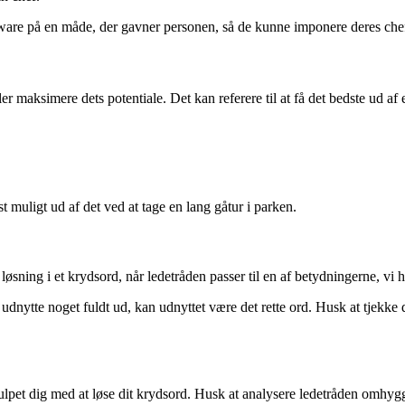
ware på en måde, der gavner personen, så de kunne imponere deres che
 maksimere dets potentiale. Det kan referere til at få det bedste ud af en
 muligt ud af det ved at tage en lang gåtur i parken.
sning i et krydsord, når ledetråden passer til en af betydningerne, vi h
t udnytte noget fuldt ud, kan udnyttet være det rette ord. Husk at tjekke d
ulpet dig med at løse dit krydsord. Husk at analysere ledetråden omhygge