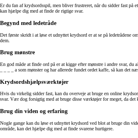
Er du fan af krydsordsspil, men bliver frustreret, når du sidder fast på e
kan hjælpe dig med at finde de rigtige svar.
Begynd med ledetråde
Det første skridt i at løse et udnyttet krydsord er at se på ledetråden
dem.
Brug mønstre
En god måde at finde ord på er at kigge efter mønstre i andre svar, du al
_ _ _ _ a som mønster og har allerede fundet ordet kaffe, så kan det næ
Krydsordshjælpsværktøjer
Hvis du virkelig sidder fast, kan du overveje at bruge en online krydso
svar. Vær dog forsigtig med at bruge disse værktøjer for meget, da det 
Brug din viden og erfaring
Nogle gange kan du løse et udnyttet krydsord ved blot at bruge din vide
område, kan det hjælpe dig med at finde svarene hurtigere.