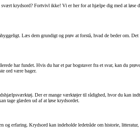
t svært krydsord? Fortvivl ikke! Vi er her for at hjælpe dig med at løse d
e omhyggeligt. Læs dem grundigt og prøv at forstå, hvad de beder om. Det
lerede har fundet. Hvis du har et par bogstaver fra et svar, kan du prøve
ste ord være bager.
rdshjælpsværktøj. Der er mange værktøjer til rådighed, hvor du kan indta
kan tage glæden ud af at løse krydsordet.
n og erfaring. Krydsord kan indeholde ledetråde om historie, litteratur