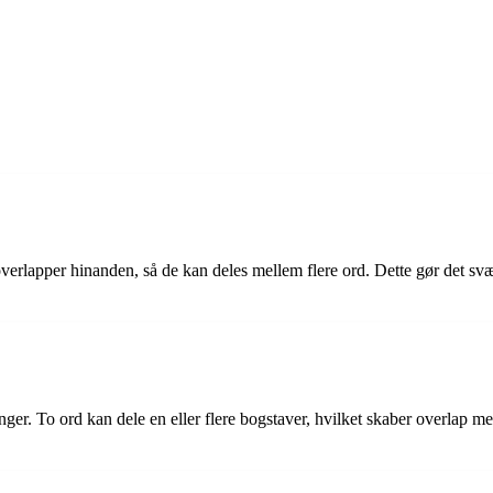
verlapper hinanden, så de kan deles mellem flere ord. Dette gør det svæ
inger. To ord kan dele en eller flere bogstaver, hvilket skaber overlap m