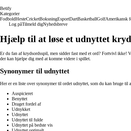
B
etify
Kategorier
Fodbold
Heste
Cricket
Boksning
Esport
Dart
Basketball
Golf
Amerikansk f
Log på
Tilmeld dig
Nyhedsbreve
Hjælp til at løse et udnyttet kry
Er du fan af krydsordsspil, men sidder fast med et ord? Fortvivl ikke! V
der kan hjælpe dig med at komme videre i spillet.
Synonymer til udnyttet
Her er en liste over synonymer til ordet udnyttet, som du kan bruge til a
Auspicieret
Benyttet
Draget fordel af
Udnykket
Udnyttet
Udnyttet til fulde
Udnyttet på bedste vis
Udnyttet optimalt