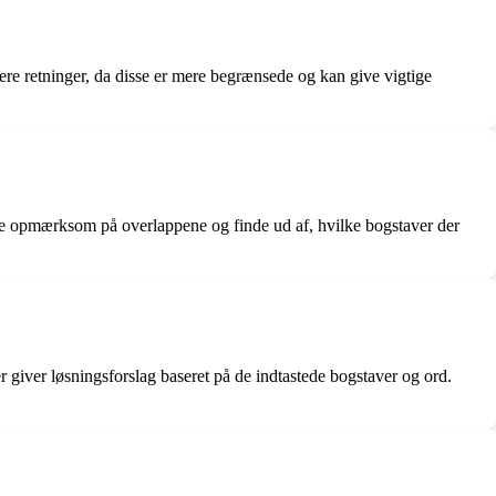
lere retninger, da disse er mere begrænsede og kan give vigtige
re opmærksom på overlappene og finde ud af, hvilke bogstaver der
r giver løsningsforslag baseret på de indtastede bogstaver og ord.