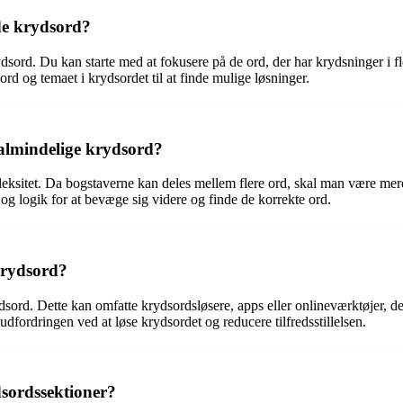
de krydsord?
ydsord. Du kan starte med at fokusere på de ord, der har krydsninger i f
rd og temaet i krydsordet til at finde mulige løsninger.
 almindelige krydsord?
leksitet. Da bogstaverne kan deles mellem flere ord, skal man være me
 og logik for at bevæge sig videre og finde de korrekte ord.
krydsord?
dsord. Dette kan omfatte krydsordsløsere, apps eller onlineværktøjer, de
dfordringen ved at løse krydsordet og reducere tilfredsstillelsen.
sordssektioner?