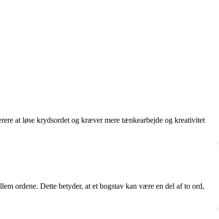
rere at løse krydsordet og kræver mere tænkearbejde og kreativitet
ellem ordene. Dette betyder, at et bogstav kan være en del af to ord,