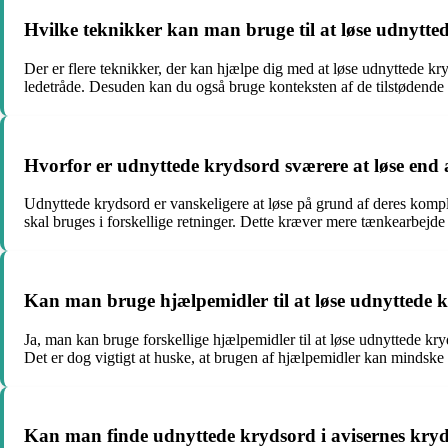
Hvilke teknikker kan man bruge til at løse udnytte
Der er flere teknikker, der kan hjælpe dig med at løse udnyttede kr
ledetråde. Desuden kan du også bruge konteksten af de tilstødende o
Hvorfor er udnyttede krydsord sværere at løse end
Udnyttede krydsord er vanskeligere at løse på grund af deres komp
skal bruges i forskellige retninger. Dette kræver mere tænkearbejde
Kan man bruge hjælpemidler til at løse udnyttede 
Ja, man kan bruge forskellige hjælpemidler til at løse udnyttede kry
Det er dog vigtigt at huske, at brugen af hjælpemidler kan mindske u
Kan man finde udnyttede krydsord i avisernes kryd