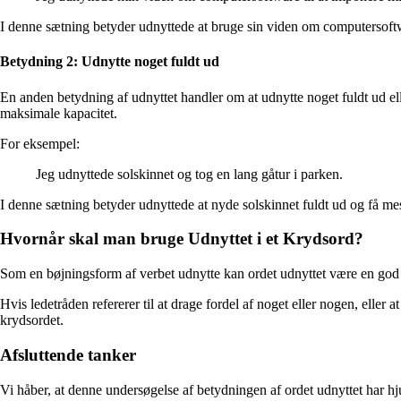
I denne sætning betyder udnyttede at bruge sin viden om computersoft
Betydning 2: Udnytte noget fuldt ud
En anden betydning af udnyttet handler om at udnytte noget fuldt ud eller
maksimale kapacitet.
For eksempel:
Jeg udnyttede solskinnet og tog en lang gåtur i parken.
I denne sætning betyder udnyttede at nyde solskinnet fuldt ud og få mest
Hvornår skal man bruge Udnyttet i et Krydsord?
Som en bøjningsform af verbet udnytte kan ordet udnyttet være en god lø
Hvis ledetråden refererer til at drage fordel af noget eller nogen, eller a
krydsordet.
Afsluttende tanker
Vi håber, at denne undersøgelse af betydningen af ordet udnyttet har hj