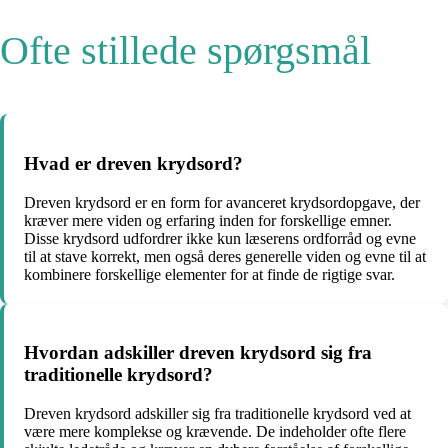
Ofte stillede spørgsmål
Hvad er dreven krydsord?
Dreven krydsord er en form for avanceret krydsordopgave, der
kræver mere viden og erfaring inden for forskellige emner.
Disse krydsord udfordrer ikke kun læserens ordforråd og evne
til at stave korrekt, men også deres generelle viden og evne til at
kombinere forskellige elementer for at finde de rigtige svar.
Hvordan adskiller dreven krydsord sig fra
traditionelle krydsord?
Dreven krydsord adskiller sig fra traditionelle krydsord ved at
være mere komplekse og krævende. De indeholder ofte flere