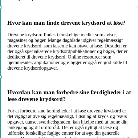
Hvor kan man finde drevene krydsord at løse?
Drevene krydsord findes i forskellige medier som aviser,
magasiner og bøger. Mange dagblade udgiver regelmæssigt
drevene krydsord, som læserne kan prøve at løse. Desuden er
der også specialiserede krydsordpublikationer og bøger, der er
dedikeret til drevene krydsord. Online ressourcer som
hjemmesider, applikationer og e-bøger er også en god kilde til
drevene krydsordopgaver.
Hvordan kan man forbedre sine færdigheder i at
løse drevene krydsord?
For at forbedre sine færdigheder i at løse drevene krydsord er
det vigtigt at øve sig regelmæssigt. Løsning af kryds-og-tværs
opgaver, uanset sværhedsgraden, kan hjælpe med at træne din
tankegang og dit ordforråd. Det er også nyttigt at læse og
udforske forskellige faglige emner for at øge din generelle