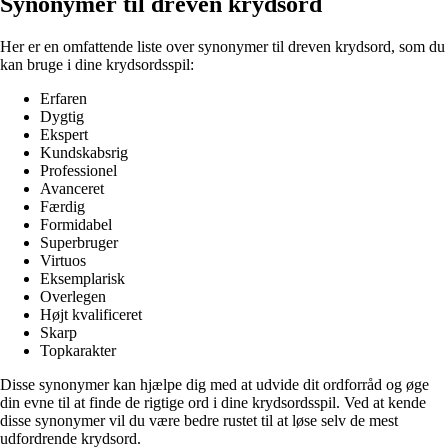
Synonymer til dreven krydsord
Her er en omfattende liste over synonymer til dreven krydsord, som du
kan bruge i dine krydsordsspil:
Erfaren
Dygtig
Ekspert
Kundskabsrig
Professionel
Avanceret
Færdig
Formidabel
Superbruger
Virtuos
Eksemplarisk
Overlegen
Højt kvalificeret
Skarp
Topkarakter
Disse synonymer kan hjælpe dig med at udvide dit ordforråd og øge
din evne til at finde de rigtige ord i dine krydsordsspil. Ved at kende
disse synonymer vil du være bedre rustet til at løse selv de mest
udfordrende krydsord.