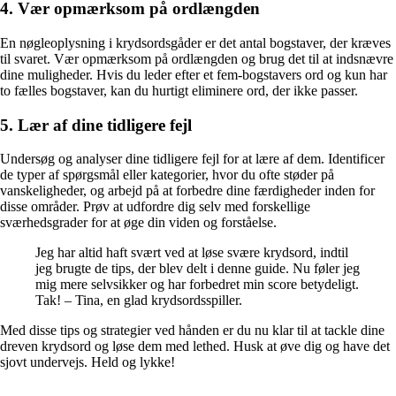
4. Vær opmærksom på ordlængden
En nøgleoplysning i krydsordsgåder er det antal bogstaver, der kræves
til svaret. Vær opmærksom på ordlængden og brug det til at indsnævre
dine muligheder. Hvis du leder efter et fem-bogstavers ord og kun har
to fælles bogstaver, kan du hurtigt eliminere ord, der ikke passer.
5. Lær af dine tidligere fejl
Undersøg og analyser dine tidligere fejl for at lære af dem. Identificer
de typer af spørgsmål eller kategorier, hvor du ofte støder på
vanskeligheder, og arbejd på at forbedre dine færdigheder inden for
disse områder. Prøv at udfordre dig selv med forskellige
sværhedsgrader for at øge din viden og forståelse.
Jeg har altid haft svært ved at løse svære krydsord, indtil
jeg brugte de tips, der blev delt i denne guide. Nu føler jeg
mig mere selvsikker og har forbedret min score betydeligt.
Tak! – Tina, en glad krydsordsspiller.
Med disse tips og strategier ved hånden er du nu klar til at tackle dine
dreven krydsord og løse dem med lethed. Husk at øve dig og have det
sjovt undervejs. Held og lykke!