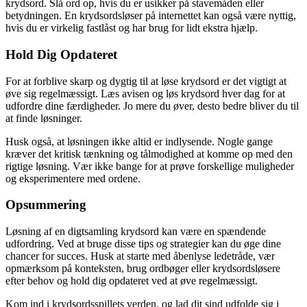
krydsord. Slå ord op, hvis du er usikker på stavemåden eller
betydningen. En krydsordsløser på internettet kan også være nyttig,
hvis du er virkelig fastlåst og har brug for lidt ekstra hjælp.
Hold Dig Opdateret
For at forblive skarp og dygtig til at løse krydsord er det vigtigt at
øve sig regelmæssigt. Læs avisen og løs krydsord hver dag for at
udfordre dine færdigheder. Jo mere du øver, desto bedre bliver du til
at finde løsninger.
Husk også, at løsningen ikke altid er indlysende. Nogle gange
kræver det kritisk tænkning og tålmodighed at komme op med den
rigtige løsning. Vær ikke bange for at prøve forskellige muligheder
og eksperimentere med ordene.
Opsummering
Løsning af en digtsamling krydsord kan være en spændende
udfordring. Ved at bruge disse tips og strategier kan du øge dine
chancer for succes. Husk at starte med åbenlyse ledetråde, vær
opmærksom på konteksten, brug ordbøger eller krydsordsløsere
efter behov og hold dig opdateret ved at øve regelmæssigt.
Kom ind i krydsordsspillets verden, og lad dit sind udfolde sig i