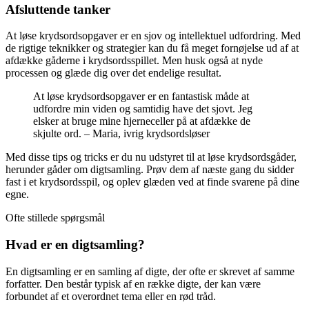
Afsluttende tanker
At løse krydsordsopgaver er en sjov og intellektuel udfordring. Med
de rigtige teknikker og strategier kan du få meget fornøjelse ud af at
afdække gåderne i krydsordsspillet. Men husk også at nyde
processen og glæde dig over det endelige resultat.
At løse krydsordsopgaver er en fantastisk måde at
udfordre min viden og samtidig have det sjovt. Jeg
elsker at bruge mine hjerneceller på at afdække de
skjulte ord. – Maria, ivrig krydsordsløser
Med disse tips og tricks er du nu udstyret til at løse krydsordsgåder,
herunder gåder om digtsamling. Prøv dem af næste gang du sidder
fast i et krydsordsspil, og oplev glæden ved at finde svarene på dine
egne.
Ofte stillede spørgsmål
Hvad er en digtsamling?
En digtsamling er en samling af digte, der ofte er skrevet af samme
forfatter. Den består typisk af en række digte, der kan være
forbundet af et overordnet tema eller en rød tråd.