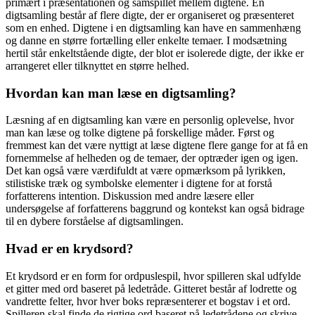
primært i præsentationen og samspillet mellem digtene. En
digtsamling består af flere digte, der er organiseret og præsenteret
som en enhed. Digtene i en digtsamling kan have en sammenhæng
og danne en større fortælling eller enkelte temaer. I modsætning
hertil står enkeltstående digte, der blot er isolerede digte, der ikke er
arrangeret eller tilknyttet en større helhed.
Hvordan kan man læse en digtsamling?
Læsning af en digtsamling kan være en personlig oplevelse, hvor
man kan læse og tolke digtene på forskellige måder. Først og
fremmest kan det være nyttigt at læse digtene flere gange for at få en
fornemmelse af helheden og de temaer, der optræder igen og igen.
Det kan også være værdifuldt at være opmærksom på lyrikken,
stilistiske træk og symbolske elementer i digtene for at forstå
forfatterens intention. Diskussion med andre læsere eller
undersøgelse af forfatterens baggrund og kontekst kan også bidrage
til en dybere forståelse af digtsamlingen.
Hvad er en krydsord?
Et krydsord er en form for ordpuslespil, hvor spilleren skal udfylde
et gitter med ord baseret på ledetråde. Gitteret består af lodrette og
vandrette felter, hvor hver boks repræsenterer et bogstav i et ord.
Spilleren skal finde de rigtige ord baseret på ledetrådene og skrive