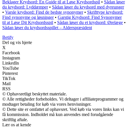
Beklager Krydsord: En Guide til at Løse Krydsordspil
•
Sådan løser
du krydsord: Lyddæmper
•
Sådan løser du krydsord med dyreunger
•
Varsle krydsord: Find de bedste synonymer
•
Skrifttype krydsord:
Find synonyme og løsninger
•
Garstig Krydsord: Find Synonymer
til at Løse Dit Krydsordsspil
•
Sådan løser du et krydsord: Ørelæge
•
Sådan løser du krydsordsspillet – Alderspræsident
B
etify
Del og vis hjerte
X
Facebook
Instagram
LinkedIn
YouTube
Pinterest
TikTok
Mail
RSS
© Ophavsretligt beskyttet materiale.
© Alle rettigheder forbeholdes. Vi deltager i affiliateprogrammer og
modtager betaling for køb via vores henvisninger.
© Dette site er omfattet af ophavsret. Ved køb via vores links kan vi
få kommission. Indholdet må kun anvendes med forudgående
skriftlig aftale.
Lær os at kende