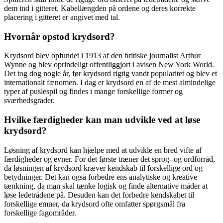
dem ind i gitteret. Kabellængden på ordene og deres korrekte
placering i gitteret er angivet med tal.
Hvornår opstod krydsord?
Krydsord blev opfundet i 1913 af den britiske journalist Arthur
Wynne og blev oprindeligt offentliggjort i avisen New York World.
Det tog dog nogle år, før krydsord rigtig vandt popularitet og blev et
internationalt fænomen. I dag er krydsord en af de mest almindelige
typer af puslespil og findes i mange forskellige former og
sværhedsgrader.
Hvilke færdigheder kan man udvikle ved at løse
krydsord?
Løsning af krydsord kan hjælpe med at udvikle en bred vifte af
færdigheder og evner. For det første træner det sprog- og ordforråd,
da løsningen af krydsord kræver kendskab til forskellige ord og
betydninger. Det kan også forbedre ens analytiske og kreative
tænkning, da man skal tænke logisk og finde alternative måder at
løse ledetrådene på. Desuden kan det forbedre kendskabet til
forskellige emner, da krydsord ofte omfatter spørgsmål fra
forskellige fagområder.