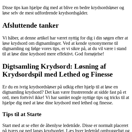
Disse tips kan hjælpe dig med at blive en bedre krydsordsløser og
løse selv de mest udfordrende krydsordsgåder.
Afsluttende tanker
Vi håber, at denne artikel har været nyttig for dig i din søgen efter at
løse krydsord om digtsamlinger. Ved at kende synonymerne til
digtsamling og følge vores tips, er vi sikre på, at du vil være i stand
til at løse dine krydsord mere effektivt. God fornøjelse!
Digtsamling Krydsord: Løsning af
Krydsordspil med Lethed og Finesse
Er du en ivrig krydsordsløser på udkig efter hjælp til at løse en
digtsamling krydsord? Det kan være frustrerende at sidde fast på et
ord, men fortvivl ikke! Vi har samlet nogle nyttige tips og tricks til at
hjælpe dig med at løse dine krydsord med lethed og finesse.
Tips til at Starte
Start med at se efter de åbenlyse ledetråde. Disse er normalt placeret
på tværs og ned langs krydsordet. Læs hver ledetråd omhyggeligt og