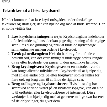
sprog.
Teknikker til at løse krydsord
Når det kommer til at løse krydsordsgåder, er der forskellige
teknikker og strategier, der kan hjælpe dig med at finde svarene. Her
er nogle vigtige tips:
Læs krydshenvisningerne nøje:
Krydsordsgåder indeholder
ofte ledetråde og hints, der kan pege dig i retning af det rigtige
svar. Læs disse grundigt og prøv at finde de nødvendige
sammenhænge mellem ordene i krydsordet.
Tænk på ordlængden:
Hvis du har brug for at finde et
bestemt ord, kan det være nyttigt at undersøge ordets længde
og se efter ledetråde, der passer til den specifikke længde.
Brug krydsogtværs:
Krydsogtværs er en metode, hvor du
kan bruge allerede udfyldte ord i krydsordet til at hjælpe dig
med at løse andre ord. Se efter bogstaver, som er fælles for
flere ord, og brug dem til at finde de rigtige svar.
Brug ordbøger og krydsordsløsere:
Hvis du stadig har
svært ved at finde svaret på en krydsordsopgave, kan du altid
ty til ordbøger eller krydsordsløsere på internettet. Disse
værktøjer kan hjælpe dig med at generere mulige svar baseret
på de oplysninger, du giver dem.