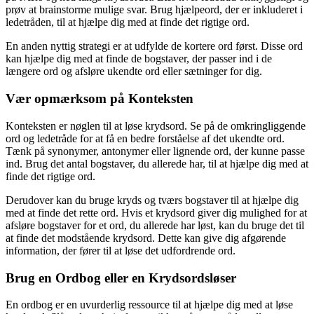
prøv at brainstorme mulige svar. Brug hjælpeord, der er inkluderet i
ledetråden, til at hjælpe dig med at finde det rigtige ord.
En anden nyttig strategi er at udfylde de kortere ord først. Disse ord
kan hjælpe dig med at finde de bogstaver, der passer ind i de
længere ord og afsløre ukendte ord eller sætninger for dig.
Vær opmærksom på Konteksten
Konteksten er nøglen til at løse krydsord. Se på de omkringliggende
ord og ledetråde for at få en bedre forståelse af det ukendte ord.
Tænk på synonymer, antonymer eller lignende ord, der kunne passe
ind. Brug det antal bogstaver, du allerede har, til at hjælpe dig med at
finde det rigtige ord.
Derudover kan du bruge kryds og tværs bogstaver til at hjælpe dig
med at finde det rette ord. Hvis et krydsord giver dig mulighed for at
afsløre bogstaver for et ord, du allerede har løst, kan du bruge det til
at finde det modstående krydsord. Dette kan give dig afgørende
information, der fører til at løse det udfordrende ord.
Brug en Ordbog eller en Krydsordsløser
En ordbog er en uvurderlig ressource til at hjælpe dig med at løse