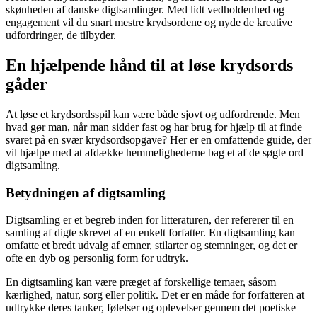
skønheden af danske digtsamlinger. Med lidt vedholdenhed og
engagement vil du snart mestre krydsordene og nyde de kreative
udfordringer, de tilbyder.
En hjælpende hånd til at løse krydsords
gåder
At løse et krydsordsspil kan være både sjovt og udfordrende. Men
hvad gør man, når man sidder fast og har brug for hjælp til at finde
svaret på en svær krydsordsopgave? Her er en omfattende guide, der
vil hjælpe med at afdække hemmelighederne bag et af de søgte ord
digtsamling.
Betydningen af digtsamling
Digtsamling er et begreb inden for litteraturen, der refererer til en
samling af digte skrevet af en enkelt forfatter. En digtsamling kan
omfatte et bredt udvalg af emner, stilarter og stemninger, og det er
ofte en dyb og personlig form for udtryk.
En digtsamling kan være præget af forskellige temaer, såsom
kærlighed, natur, sorg eller politik. Det er en måde for forfatteren at
udtrykke deres tanker, følelser og oplevelser gennem det poetiske