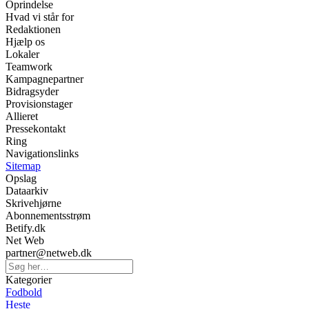
Oprindelse
Hvad vi står for
Redaktionen
Hjælp os
Lokaler
Teamwork
Kampagnepartner
Bidragsyder
Provisionstager
Allieret
Pressekontakt
Ring
Navigationslinks
Sitemap
Opslag
Dataarkiv
Skrivehjørne
Abonnementsstrøm
Betify.dk
Net Web
partner@netweb.dk
Kategorier
Fodbold
Heste