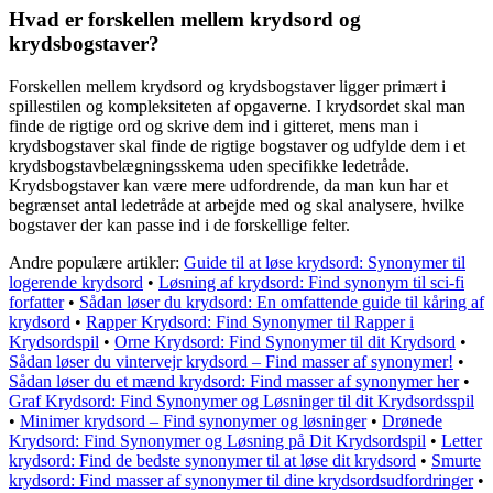
Hvad er forskellen mellem krydsord og
krydsbogstaver?
Forskellen mellem krydsord og krydsbogstaver ligger primært i
spillestilen og kompleksiteten af opgaverne. I krydsordet skal man
finde de rigtige ord og skrive dem ind i gitteret, mens man i
krydsbogstaver skal finde de rigtige bogstaver og udfylde dem i et
krydsbogstavbelægningsskema uden specifikke ledetråde.
Krydsbogstaver kan være mere udfordrende, da man kun har et
begrænset antal ledetråde at arbejde med og skal analysere, hvilke
bogstaver der kan passe ind i de forskellige felter.
Andre populære artikler:
Guide til at løse krydsord: Synonymer til
logerende krydsord
•
Løsning af krydsord: Find synonym til sci-fi
forfatter
•
Sådan løser du krydsord: En omfattende guide til kåring af
krydsord
•
Rapper Krydsord: Find Synonymer til Rapper i
Krydsordspil
•
Orne Krydsord: Find Synonymer til dit Krydsord
•
Sådan løser du vintervejr krydsord – Find masser af synonymer!
•
Sådan løser du et mænd krydsord: Find masser af synonymer her
•
Graf Krydsord: Find Synonymer og Løsninger til dit Krydsordsspil
•
Minimer krydsord – Find synonymer og løsninger
•
Drønede
Krydsord: Find Synonymer og Løsning på Dit Krydsordspil
•
Letter
krydsord: Find de bedste synonymer til at løse dit krydsord
•
Smurte
krydsord: Find masser af synonymer til dine krydsordsudfordringer
•