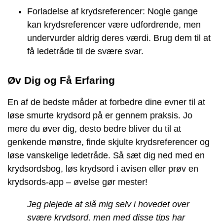
Forladelse af krydsreferencer: Nogle gange
kan krydsreferencer være udfordrende, men
undervurder aldrig deres værdi. Brug dem til at
få ledetråde til de svære svar.
Øv Dig og Få Erfaring
En af de bedste måder at forbedre dine evner til at
løse smurte krydsord på er gennem praksis. Jo
mere du øver dig, desto bedre bliver du til at
genkende mønstre, finde skjulte krydsreferencer og
løse vanskelige ledetråde. Så sæt dig ned med en
krydsordsbog, løs krydsord i avisen eller prøv en
krydsords-app – øvelse gør mester!
Jeg plejede at slå mig selv i hovedet over
svære krydsord, men med disse tips har