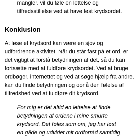
mangler, vil du føle en lettelse og
tilfredsstillelse ved at have løst krydsordet.
Konklusion
At løse et krydsord kan være en sjov og
udfordrende aktivitet. Når du står fast på et ord, er
det vigtigt at forstå betydningen af det, så du kan
fortsætte med at fuldføre krydsordet. Ved at bruge
ordbøger, internettet og ved at søge hjælp fra andre,
kan du finde betydningen og opnå den følelse af
tilfredshed ved at fuldføre dit krydsord.
For mig er det altid en lettelse at finde
betydningen af ordene i mine smurte
krydsord. Det føles som om, jeg har løst
en gåde og udvidet mit ordforråd samtidig.