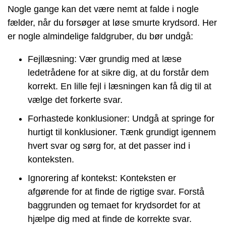
Nogle gange kan det være nemt at falde i nogle
fælder, når du forsøger at løse smurte krydsord. Her
er nogle almindelige faldgruber, du bør undgå:
Fejllæsning: Vær grundig med at læse
ledetrådene for at sikre dig, at du forstår dem
korrekt. En lille fejl i læsningen kan få dig til at
vælge det forkerte svar.
Forhastede konklusioner: Undgå at springe for
hurtigt til konklusioner. Tænk grundigt igennem
hvert svar og sørg for, at det passer ind i
konteksten.
Ignorering af kontekst: Konteksten er
afgørende for at finde de rigtige svar. Forstå
baggrunden og temaet for krydsordet for at
hjælpe dig med at finde de korrekte svar.