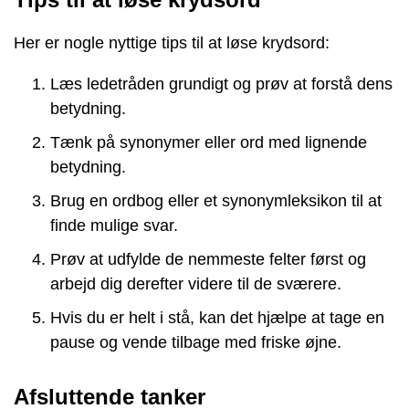
Her er nogle nyttige tips til at løse krydsord:
Læs ledetråden grundigt og prøv at forstå dens
betydning.
Tænk på synonymer eller ord med lignende
betydning.
Brug en ordbog eller et synonymleksikon til at
finde mulige svar.
Prøv at udfylde de nemmeste felter først og
arbejd dig derefter videre til de sværere.
Hvis du er helt i stå, kan det hjælpe at tage en
pause og vende tilbage med friske øjne.
Afsluttende tanker