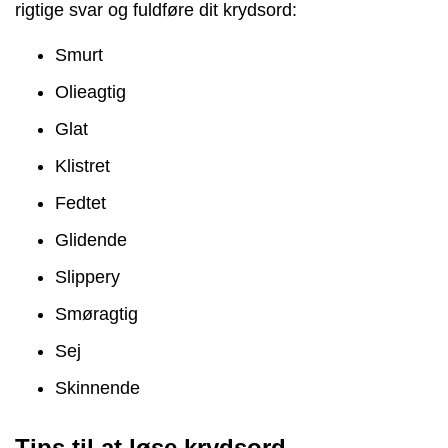
rigtige svar og fuldføre dit krydsord:
Smurt
Olieagtig
Glat
Klistret
Fedtet
Glidende
Slippery
Smøragtig
Sej
Skinnende
Tips til at løse krydsord