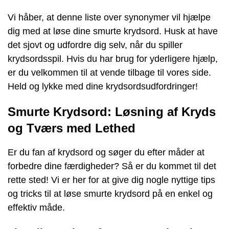
Vi håber, at denne liste over synonymer vil hjælpe
dig med at løse dine smurte krydsord. Husk at have
det sjovt og udfordre dig selv, når du spiller
krydsordsspil. Hvis du har brug for yderligere hjælp,
er du velkommen til at vende tilbage til vores side.
Held og lykke med dine krydsordsudfordringer!
Smurte Krydsord: Løsning af Kryds
og Tværs med Lethed
Er du fan af krydsord og søger du efter måder at
forbedre dine færdigheder? Så er du kommet til det
rette sted! Vi er her for at give dig nogle nyttige tips
og tricks til at løse smurte krydsord på en enkel og
effektiv måde.