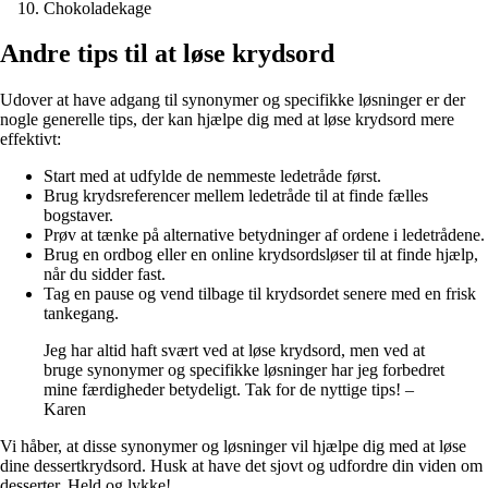
Chokoladekage
Andre tips til at løse krydsord
Udover at have adgang til synonymer og specifikke løsninger er der
nogle generelle tips, der kan hjælpe dig med at løse krydsord mere
effektivt:
Start med at udfylde de nemmeste ledetråde først.
Brug krydsreferencer mellem ledetråde til at finde fælles
bogstaver.
Prøv at tænke på alternative betydninger af ordene i ledetrådene.
Brug en ordbog eller en online krydsordsløser til at finde hjælp,
når du sidder fast.
Tag en pause og vend tilbage til krydsordet senere med en frisk
tankegang.
Jeg har altid haft svært ved at løse krydsord, men ved at
bruge synonymer og specifikke løsninger har jeg forbedret
mine færdigheder betydeligt. Tak for de nyttige tips! –
Karen
Vi håber, at disse synonymer og løsninger vil hjælpe dig med at løse
dine dessertkrydsord. Husk at have det sjovt og udfordre din viden om
desserter. Held og lykke!