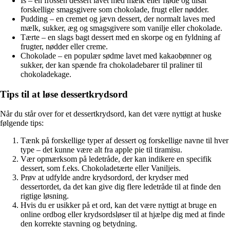
Is – en frossen dessert lavet med mælk eller fløde og tilsat
forskellige smagsgivere som chokolade, frugt eller nødder.
Pudding – en cremet og jævn dessert, der normalt laves med
mælk, sukker, æg og smagsgivere som vanilje eller chokolade.
Tærte – en slags bagt dessert med en skorpe og en fyldning af
frugter, nødder eller creme.
Chokolade – en populær sødme lavet med kakaobønner og
sukker, der kan spænde fra chokoladebarer til praliner til
chokoladekage.
Tips til at løse dessertkrydsord
Når du står over for et dessertkrydsord, kan det være nyttigt at huske
følgende tips:
Tænk på forskellige typer af dessert og forskellige navne til hver
type – det kunne være alt fra apple pie til tiramisu.
Vær opmærksom på ledetråde, der kan indikere en specifik
dessert, som f.eks. Chokoladetærte eller Vaniljeis.
Prøv at udfylde andre krydsordord, der krydser med
dessertordet, da det kan give dig flere ledetråde til at finde den
rigtige løsning.
Hvis du er usikker på et ord, kan det være nyttigt at bruge en
online ordbog eller krydsordsløser til at hjælpe dig med at finde
den korrekte stavning og betydning.