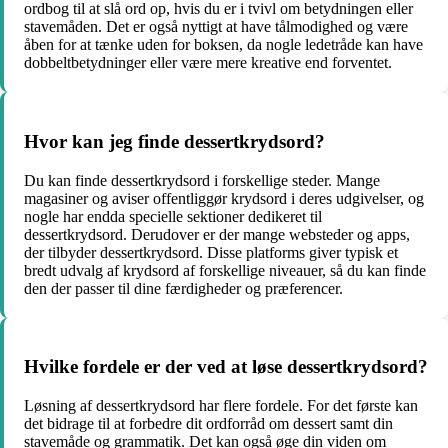
ordbog til at slå ord op, hvis du er i tvivl om betydningen eller
stavemåden. Det er også nyttigt at have tålmodighed og være
åben for at tænke uden for boksen, da nogle ledetråde kan have
dobbeltbetydninger eller være mere kreative end forventet.
Hvor kan jeg finde dessertkrydsord?
Du kan finde dessertkrydsord i forskellige steder. Mange
magasiner og aviser offentliggør krydsord i deres udgivelser, og
nogle har endda specielle sektioner dedikeret til
dessertkrydsord. Derudover er der mange websteder og apps,
der tilbyder dessertkrydsord. Disse platforms giver typisk et
bredt udvalg af krydsord af forskellige niveauer, så du kan finde
den der passer til dine færdigheder og præferencer.
Hvilke fordele er der ved at løse dessertkrydsord?
Løsning af dessertkrydsord har flere fordele. For det første kan
det bidrage til at forbedre dit ordforråd om dessert samt din
stavemåde og grammatik. Det kan også øge din viden om