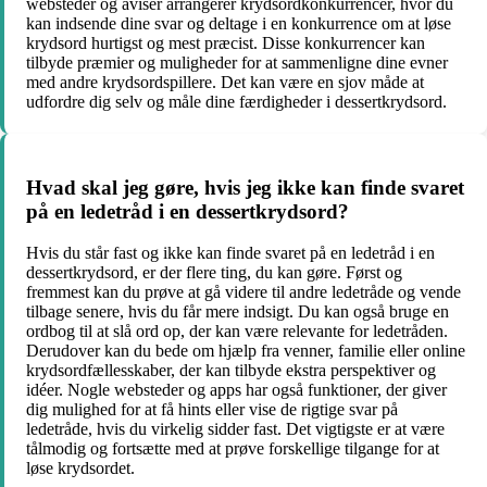
websteder og aviser arrangerer krydsordkonkurrencer, hvor du
kan indsende dine svar og deltage i en konkurrence om at løse
krydsord hurtigst og mest præcist. Disse konkurrencer kan
tilbyde præmier og muligheder for at sammenligne dine evner
med andre krydsordspillere. Det kan være en sjov måde at
udfordre dig selv og måle dine færdigheder i dessertkrydsord.
Hvad skal jeg gøre, hvis jeg ikke kan finde svaret
på en ledetråd i en dessertkrydsord?
Hvis du står fast og ikke kan finde svaret på en ledetråd i en
dessertkrydsord, er der flere ting, du kan gøre. Først og
fremmest kan du prøve at gå videre til andre ledetråde og vende
tilbage senere, hvis du får mere indsigt. Du kan også bruge en
ordbog til at slå ord op, der kan være relevante for ledetråden.
Derudover kan du bede om hjælp fra venner, familie eller online
krydsordfællesskaber, der kan tilbyde ekstra perspektiver og
idéer. Nogle websteder og apps har også funktioner, der giver
dig mulighed for at få hints eller vise de rigtige svar på
ledetråde, hvis du virkelig sidder fast. Det vigtigste er at være
tålmodig og fortsætte med at prøve forskellige tilgange for at
løse krydsordet.