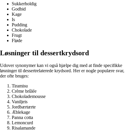
Sukkerholdig
Godbid
Kage
Is
Pudding
Chokolade
Frugt
Fløde
Løsninger til dessertkrydsord
Udover synonymer kan vi også hjælpe dig med at finde specifikke
løsninger til dessertrelaterede krydsord. Her er nogle populære svar,
der ofte bruges:
Tiramisu
Crème brûlée
Chokolademousse
Vaniljeis
Jordbærtærte
Æblekage
Panna cotta
Lemoncurd
Risalamande