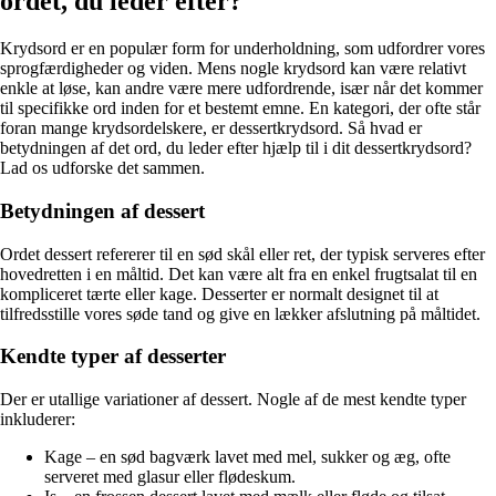
ordet, du leder efter?
Krydsord er en populær form for underholdning, som udfordrer vores
sprogfærdigheder og viden. Mens nogle krydsord kan være relativt
enkle at løse, kan andre være mere udfordrende, især når det kommer
til specifikke ord inden for et bestemt emne. En kategori, der ofte står
foran mange krydsordelskere, er dessertkrydsord. Så hvad er
betydningen af ​​det ord, du leder efter hjælp til i dit dessertkrydsord?
Lad os udforske det sammen.
Betydningen af ​​dessert
Ordet dessert refererer til en sød skål eller ret, der typisk serveres efter
hovedretten i en måltid. Det kan være alt fra en enkel frugtsalat til en
kompliceret tærte eller kage. Desserter er normalt designet til at
tilfredsstille vores søde tand og give en lækker afslutning på måltidet.
Kendte typer af desserter
Der er utallige variationer af dessert. Nogle af de mest kendte typer
inkluderer:
Kage – en sød bagværk lavet med mel, sukker og æg, ofte
serveret med glasur eller flødeskum.