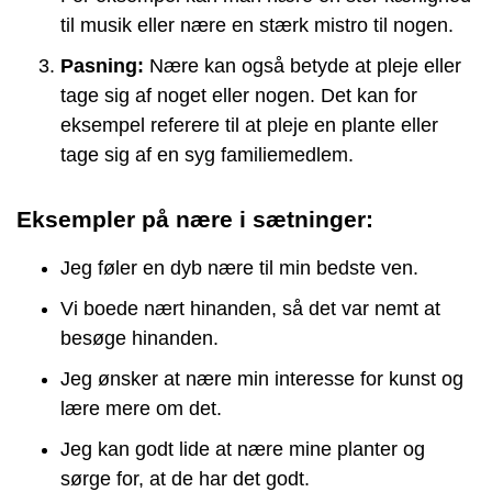
til musik eller nære en stærk mistro til nogen.
Pasning:
Nære kan også betyde at pleje eller
tage sig af noget eller nogen. Det kan for
eksempel referere til at pleje en plante eller
tage sig af en syg familiemedlem.
Eksempler på nære i sætninger:
Jeg føler en dyb nære til min bedste ven.
Vi boede nært hinanden, så det var nemt at
besøge hinanden.
Jeg ønsker at nære min interesse for kunst og
lære mere om det.
Jeg kan godt lide at nære mine planter og
sørge for, at de har det godt.