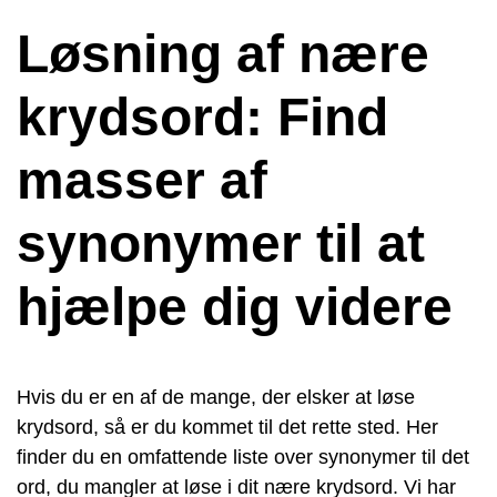
Løsning af nære
krydsord: Find
masser af
synonymer til at
hjælpe dig videre
Hvis du er en af de mange, der elsker at løse
krydsord, så er du kommet til det rette sted. Her
finder du en omfattende liste over synonymer til det
ord, du mangler at løse i dit nære krydsord. Vi har