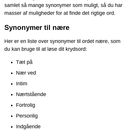
samlet så mange synonymer som muligt, så du har
masser af muligheder for at finde det rigtige ord.
Synonymer til nære
Her er en liste over synonymer til ordet nære, som
du kan bruge til at løse dit krydsord:
Tæt på
Nær ved
Intim
Nærtstående
Fortrolig
Personlig
Indgående