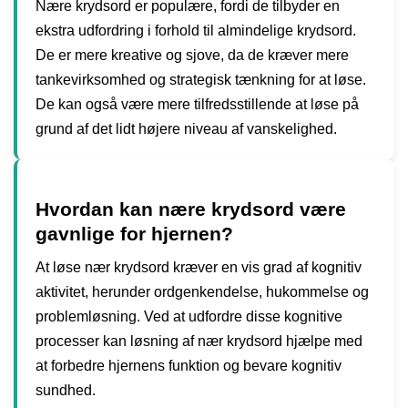
Nære krydsord er populære, fordi de tilbyder en
ekstra udfordring i forhold til almindelige krydsord.
De er mere kreative og sjove, da de kræver mere
tankevirksomhed og strategisk tænkning for at løse.
De kan også være mere tilfredsstillende at løse på
grund af det lidt højere niveau af vanskelighed.
Hvordan kan nære krydsord være
gavnlige for hjernen?
At løse nær krydsord kræver en vis grad af kognitiv
aktivitet, herunder ordgenkendelse, hukommelse og
problemløsning. Ved at udfordre disse kognitive
processer kan løsning af nær krydsord hjælpe med
at forbedre hjernens funktion og bevare kognitiv
sundhed.