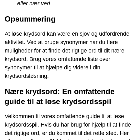
eller nær ved.
Opsummering
At løse krydsord kan være en sjov og udfordrende
aktivitet. Ved at bruge synonymer har du flere
muligheder for at finde det rigtige ord til dit nære
krydsord. Brug vores omfattende liste over
synonymer til at hjælpe dig videre i din
krydsordsløsning.
Nære krydsord: En omfattende
guide til at løse krydsordsspil
Velkommen til vores omfattende guide til at løse
krydsordsspil. Hvis du har brug for hjælp til at finde
det rigtige ord, er du kommet til det rette sted. Her