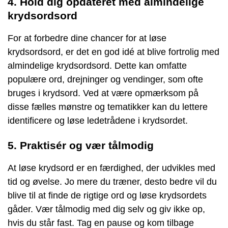
4. Hold dig opdateret med almindelige
krydsordsord
For at forbedre dine chancer for at løse
krydsordsord, er det en god idé at blive fortrolig med
almindelige krydsordsord. Dette kan omfatte
populære ord, drejninger og vendinger, som ofte
bruges i krydsord. Ved at være opmærksom på
disse fælles mønstre og tematikker kan du lettere
identificere og løse ledetrådene i krydsordet.
5. Praktisér og vær tålmodig
At løse krydsord er en færdighed, der udvikles med
tid og øvelse. Jo mere du træner, desto bedre vil du
blive til at finde de rigtige ord og løse krydsordets
gåder. Vær tålmodig med dig selv og giv ikke op,
hvis du står fast. Tag en pause og kom tilbage