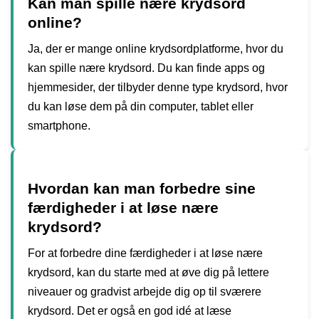
Kan man spille nære krydsord
online?
Ja, der er mange online krydsordplatforme, hvor du
kan spille nære krydsord. Du kan finde apps og
hjemmesider, der tilbyder denne type krydsord, hvor
du kan løse dem på din computer, tablet eller
smartphone.
Hvordan kan man forbedre sine
færdigheder i at løse nære
krydsord?
For at forbedre dine færdigheder i at løse nære
krydsord, kan du starte med at øve dig på lettere
niveauer og gradvist arbejde dig op til sværere
krydsord. Det er også en god idé at læse