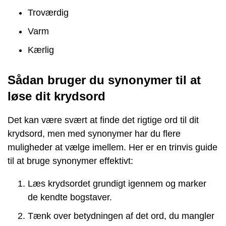
Troværdig
Varm
Kærlig
Sådan bruger du synonymer til at
løse dit krydsord
Det kan være svært at finde det rigtige ord til dit
krydsord, men med synonymer har du flere
muligheder at vælge imellem. Her er en trinvis guide
til at bruge synonymer effektivt:
Læs krydsordet grundigt igennem og marker
de kendte bogstaver.
Tænk over betydningen af det ord, du mangler