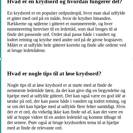
Hvad er en krydsord og hvordan fungerer det?
En krydsord er en populær ordpuslespil, hvor man skal udfylde
et gitter med ord på en måde, hvor de krydser hinanden.
Rækkerne og søjlerne i gitteret er nummererede, og hver
nummerering henviser til en ledetråd, som skal bruges til at
finde det passende ord. Ordet skal passe både i vandret og
lodret retning og krydse med andre ord på de givne bogstaver.
Målet er at udfylde hele gitteret korrekt og finde alle ordene ved
at bruge ledetrådene.
Hvad er nogle tips til at løse krydsord?
Nogle tips til at løse krydsord er at starte med at finde de
nemmeste ledetråde først, da det kan give dig en begyndelse og
hjælpe med at udfylde gitteret. Det kan også være en god idé at
tænke på ord, der kan passe både i vandret og lodret retning, og
se om det kan hjælpe med at udfylde flere felter samtidigt. Hvis
der er et ord, du virkelig ikke kan finde ud af, kan det være en
idé at hoppe videre til en anden ledetråd og komme tilbage til
det senere. Prøv også at bruge krydsordets tema til at hjælpe
med at finde de relevante ord.