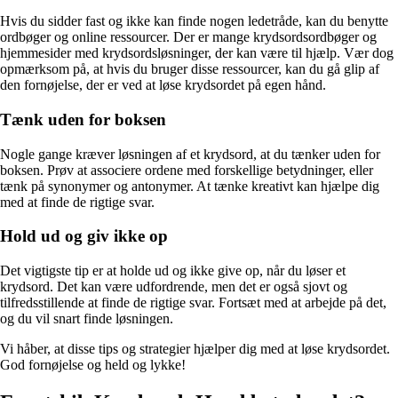
Hvis du sidder fast og ikke kan finde nogen ledetråde, kan du benytte
ordbøger og online ressourcer. Der er mange krydsordsordbøger og
hjemmesider med krydsordsløsninger, der kan være til hjælp. Vær dog
opmærksom på, at hvis du bruger disse ressourcer, kan du gå glip af
den fornøjelse, der er ved at løse krydsordet på egen hånd.
Tænk uden for boksen
Nogle gange kræver løsningen af et krydsord, at du tænker uden for
boksen. Prøv at associere ordene med forskellige betydninger, eller
tænk på synonymer og antonymer. At tænke kreativt kan hjælpe dig
med at finde de rigtige svar.
Hold ud og giv ikke op
Det vigtigste tip er at holde ud og ikke give op, når du løser et
krydsord. Det kan være udfordrende, men det er også sjovt og
tilfredsstillende at finde de rigtige svar. Fortsæt med at arbejde på det,
og du vil snart finde løsningen.
Vi håber, at disse tips og strategier hjælper dig med at løse krydsordet.
God fornøjelse og held og lykke!