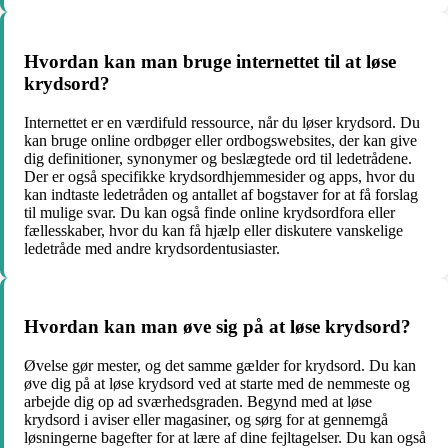
Hvordan kan man bruge internettet til at løse
krydsord?
Internettet er en værdifuld ressource, når du løser krydsord. Du
kan bruge online ordbøger eller ordbogswebsites, der kan give
dig definitioner, synonymer og beslægtede ord til ledetrådene.
Der er også specifikke krydsordhjemmesider og apps, hvor du
kan indtaste ledetråden og antallet af bogstaver for at få forslag
til mulige svar. Du kan også finde online krydsordfora eller
fællesskaber, hvor du kan få hjælp eller diskutere vanskelige
ledetråde med andre krydsordentusiaster.
Hvordan kan man øve sig på at løse krydsord?
Øvelse gør mester, og det samme gælder for krydsord. Du kan
øve dig på at løse krydsord ved at starte med de nemmeste og
arbejde dig op ad sværhedsgraden. Begynd med at løse
krydsord i aviser eller magasiner, og sørg for at gennemgå
løsningerne bagefter for at lære af dine fejltagelser. Du kan også