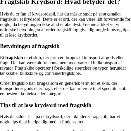
Fragtskib Krydsord: Hvad betyder det?
Hvis du er fan af krydsordspil, har du måske stødt på spørgsmålet
fragtskib i et krydsord. Dette er et ord, der kan være lidt forvirrende for
nogle, da betydningen ikke altid er åbenlyst. I denne artikel vil vi
udforske betydningen af ​​ordet fragtskib og give dig nogle hints og tips
til at løse krydsordet.
Betydningen af ​​fragtskib
Et
fragtskib
er et skib, der primært bruges til transport af gods eller
fragt. Det kan være alt fra containere med varer til bulktransport af
råvarer. Fragtskibe opererer i forskellige størrelser og typer, herunder
tankskibe, bulkskibe og containerfragtskibe.
Ordet fragtskib kan bruges som en generisk term for et skib, der
transporterer gods eller fragt, eller det kan referere til et specifikt skib i
en bestemt kontekst eller kategori.
Tips til at løse krydsord med fragtskib
Hvis du sidder fast på et krydsord, der inkluderer fragtskib, har vi
nogle tips til at hjælpe dig med at finde svaret: