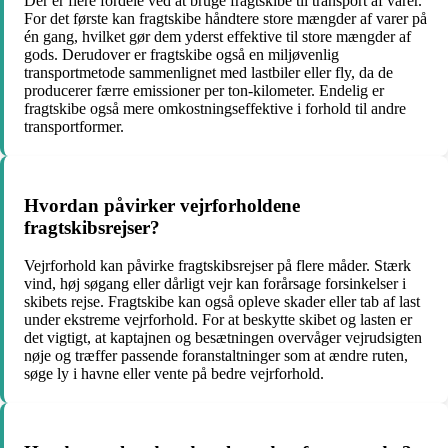
Der er flere fordele ved at bruge fragtskibe til transport af varer.
For det første kan fragtskibe håndtere store mængder af varer på
én gang, hvilket gør dem yderst effektive til store mængder af
gods. Derudover er fragtskibe også en miljøvenlig
transportmetode sammenlignet med lastbiler eller fly, da de
producerer færre emissioner per ton-kilometer. Endelig er
fragtskibe også mere omkostningseffektive i forhold til andre
transportformer.
Hvordan påvirker vejrforholdene
fragtskibsrejser?
Vejrforhold kan påvirke fragtskibsrejser på flere måder. Stærk
vind, høj søgang eller dårligt vejr kan forårsage forsinkelser i
skibets rejse. Fragtskibe kan også opleve skader eller tab af last
under ekstreme vejrforhold. For at beskytte skibet og lasten er
det vigtigt, at kaptajnen og besætningen overvåger vejrudsigten
nøje og træffer passende foranstaltninger som at ændre ruten,
søge ly i havne eller vente på bedre vejrforhold.