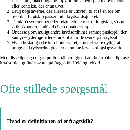
Læs spørgsmålet nøje og prøv at forstå den specifikke ledetråd
eller kontekst, der er angivet.
Brug bogstaverne, der allerede er udfyldt, til at få en idé om,
hvordan fragtskib passer ind i krydsordsgitteret.
Tænk på synonymer eller relaterede termer til fragtskib, såsom
skib, skonnert, tankbåd eller containerfartøj.
Undersøg om muligt andre krydsordhint i samme puslespil, der
kan give yderligere ledetråde til at finde svaret på fragtskib.
Hvis du stadig ikke kan finde svaret, kan det være nyttigt at
bruge en krydsordnøgle eller et online krydsordopslagsværk.
Med disse tips og en god portion tålmodighed kan du forhåbentlig løse
krydsordet og finde svaret på fragtskib. Held og lykke!
Ofte stillede spørgsmål
Hvad er definitionen af et fragtskib?