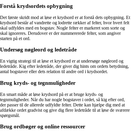
Forstå krydsordets opbygning
Det første skridt mod at løse et krydsord er at forstå dets opbygning. Et
krydsord består af vandrette og lodrette rækker af felter, hvor hvert felt
skal udfyldes med en bogstav. Nogle felter er markeret som sorte og
skal ignoreres. Derudover er der nummererede felter, som angiver
starten på et ord.
Undersøg nøgleord og ledetråde
En vigtig strategi til at løse et krydsord er at undersøge nøgleord og
ledetråde. Kig efter ledetråde, der giver dig hints om ordets betydning,
antal bogstaver eller dets relation til andre ord i krydsordet.
Brug kryds- og tegnmuligheder
En smart måde at løse krydsord på er at bruge kryds- og
tegnmuligheder. Når du har nogle bogstaver i ordet, så kig efter ord,
der passer til de allerede udfyldte felter. Dette kan hjælpe dig med at
afdække ordet gradvist og give dig flere ledetråde til at løse de sværere
spørgsmål.
Brug ordbøger og online ressourcer