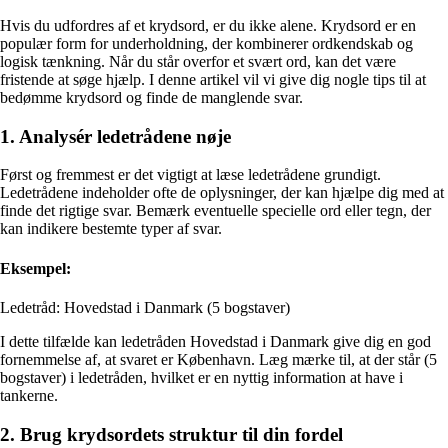
Hvis du udfordres af et krydsord, er du ikke alene. Krydsord er en
populær form for underholdning, der kombinerer ordkendskab og
logisk tænkning. Når du står overfor et svært ord, kan det være
fristende at søge hjælp. I denne artikel vil vi give dig nogle tips til at
bedømme krydsord og finde de manglende svar.
1. Analysér ledetrådene nøje
Først og fremmest er det vigtigt at læse ledetrådene grundigt.
Ledetrådene indeholder ofte de oplysninger, der kan hjælpe dig med at
finde det rigtige svar. Bemærk eventuelle specielle ord eller tegn, der
kan indikere bestemte typer af svar.
Eksempel:
Ledetråd: Hovedstad i Danmark (5 bogstaver)
I dette tilfælde kan ledetråden Hovedstad i Danmark give dig en god
fornemmelse af, at svaret er København. Læg mærke til, at der står (5
bogstaver) i ledetråden, hvilket er en nyttig information at have i
tankerne.
2. Brug krydsordets struktur til din fordel