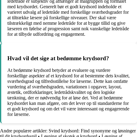
ledetråde er subjektiv og afhænger af målgruppen og formålet
med krydsordet. Generelt bør et godt krydsord indeholde et
varieret udvalg af ledetråde med forskellige sværhedsgrader for
at tiltrække læsere på forskellige niveauer. Der skal være
tilstrækkeligt med nemme ledetråde for at bygge tillid og give
læseren en følelse af progression samt nok vanskelige ledetråde
for at tilbyde udfordring og engagement.
Hvad vil det sige at bedømme krydsord?
At bedømme krydsord betyder at evaluere og vurdere
forskellige aspekter af et krydsord for at bestemme dets kvalitet,
sværhedsgrad og tilfredsstillelse for læserne. Dette kan omfatte
vurdering af sværhedsgraden, variationen i opgaver, layout,
æstetik, ordforklaringer, ledetrådskvalitet og den logiske
tænkning, der er nødvendig for at løse det. Ved at bedømme
krydsordet kan man afgøre, om det lever op til standarderne for
et godt krydsord og om det vil være interessant og engagerende
for læserne.
Andre populære artikler:
Svind krydsord: Find synonyme og løsninger
til dit krydsordsspil
•
Løsning af skotsk ø krydsord
•
Løsning af