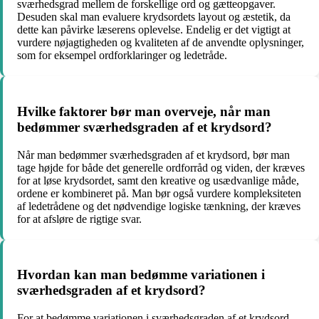
sværhedsgrad mellem de forskellige ord og gætteopgaver.
Desuden skal man evaluere krydsordets layout og æstetik, da
dette kan påvirke læserens oplevelse. Endelig er det vigtigt at
vurdere nøjagtigheden og kvaliteten af de anvendte oplysninger,
som for eksempel ordforklaringer og ledetråde.
Hvilke faktorer bør man overveje, når man
bedømmer sværhedsgraden af et krydsord?
Når man bedømmer sværhedsgraden af et krydsord, bør man
tage højde for både det generelle ordforråd og viden, der kræves
for at løse krydsordet, samt den kreative og usædvanlige måde,
ordene er kombineret på. Man bør også vurdere kompleksiteten
af ledetrådene og det nødvendige logiske tænkning, der kræves
for at afsløre de rigtige svar.
Hvordan kan man bedømme variationen i
sværhedsgraden af et krydsord?
For at bedømme variationen i sværhedsgraden af et krydsord,