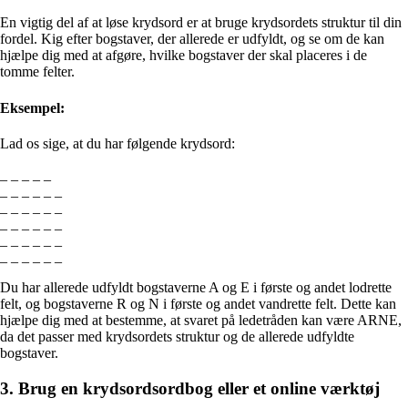
En vigtig del af at løse krydsord er at bruge krydsordets struktur til din
fordel. Kig efter bogstaver, der allerede er udfyldt, og se om de kan
hjælpe dig med at afgøre, hvilke bogstaver der skal placeres i de
tomme felter.
Eksempel:
Lad os sige, at du har følgende krydsord:
_ _ _ _ _
_ _ _ _ _ _
_ _ _ _ _ _
_ _ _ _ _ _
_ _ _ _ _ _
_ _ _ _ _ _
Du har allerede udfyldt bogstaverne A og E i første og andet lodrette
felt, og bogstaverne R og N i første og andet vandrette felt. Dette kan
hjælpe dig med at bestemme, at svaret på ledetråden kan være ARNE,
da det passer med krydsordets struktur og de allerede udfyldte
bogstaver.
3. Brug en krydsordsordbog eller et online værktøj