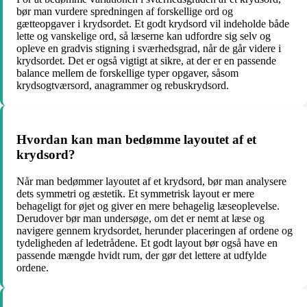
bør man vurdere spredningen af forskellige ord og
gætteopgaver i krydsordet. Et godt krydsord vil indeholde både
lette og vanskelige ord, så læserne kan udfordre sig selv og
opleve en gradvis stigning i sværhedsgrad, når de går videre i
krydsordet. Det er også vigtigt at sikre, at der er en passende
balance mellem de forskellige typer opgaver, såsom
krydsogtværsord, anagrammer og rebuskrydsord.
Hvordan kan man bedømme layoutet af et
krydsord?
Når man bedømmer layoutet af et krydsord, bør man analysere
dets symmetri og æstetik. Et symmetrisk layout er mere
behageligt for øjet og giver en mere behagelig læseoplevelse.
Derudover bør man undersøge, om det er nemt at læse og
navigere gennem krydsordet, herunder placeringen af ordene og
tydeligheden af ledetrådene. Et godt layout bør også have en
passende mængde hvidt rum, der gør det lettere at udfylde
ordene.