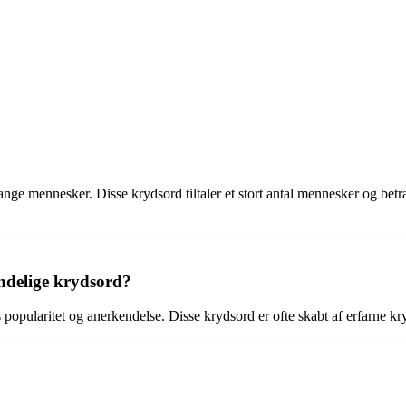
mange mennesker. Disse krydsord tiltaler et stort antal mennesker og b
indelige krydsord?
popularitet og anerkendelse. Disse krydsord er ofte skabt af erfarne kry