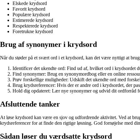
Elskede krydsord
Favorit krydsord
Populære krydsord
Estimerede krydsord
Respekterede krydsord
Foretrukne krydsord
Brug af synonymer i krydsord
Når du støder på et svært ord i et krydsord, kan det være nyttigt at brug
Identificer det ukendte ord: Find ud af, hvilket ord i krydsordet d
Find synonymer: Brug en synonymordbog eller en online ressource
Prøv forskellige muligheder: Udskift det ukendte ord med forskel
Brug krydsreferencer: Hvis der er andre ord i krydsordet, der p
Hold dig opdateret: Lær nye synonymer og udvid dit ordforråd for
Afsluttende tanker
At løse krydsord kan være en sjov og udfordrende aktivitet. Ved at b
krydsreferencer for at finde den rigtige løsning. God fornøjelse med di
Sådan løser du værdsatte krydsord