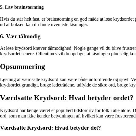
5. Lav brainstorming
Hvis du står helt fast, er brainstorming en god måde at løse krydsordet p
ud af boksen kan du finde uventede løsninger.
6. Vær tålmodig
At løse krydsord kræver tålmodighed. Nogle gange vil du blive frustreret
krydsordet senere. Oftentimes vil du opdage, at løsningen pludselig kom
Opsummering
Løsning af værdsatte krydsord kan være både udfordrende og sjovt. Ved 
krydsordet grundigt, bruge ledetrådene, udfylde de sikre ord, bruge kr
Værdsatte Krydsord: Hvad betyder ordet?
Krydsord har længe været et populært tidsfordriv for folk i alle aldre.
ord, som man ikke kender betydningen af, hvilket kan være frustrerende
Værdsatte Krydsord: Hvad betyder det?