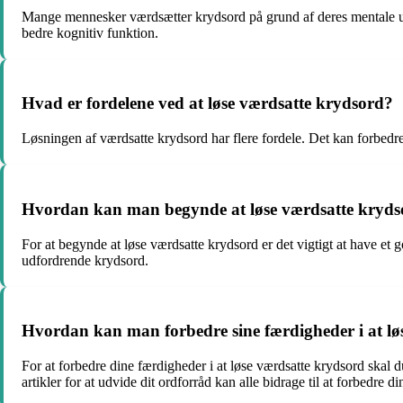
Mange mennesker værdsætter krydsord på grund af deres mentale udf
bedre kognitiv funktion.
Hvad er fordelene ved at løse værdsatte krydsord?
Løsningen af ​​værdsatte krydsord har flere fordele. Det kan forbed
Hvordan kan man begynde at løse værdsatte kryds
For at begynde at løse værdsatte krydsord er det vigtigt at have et 
udfordrende krydsord.
Hvordan kan man forbedre sine færdigheder i at lø
For at forbedre dine færdigheder i at løse værdsatte krydsord skal 
artikler for at udvide dit ordforråd kan alle bidrage til at forbedre d