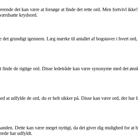
rerende det kan være at forsøge at finde det rette ord. Men fortvivl ikke
e værdsatte krydsord.
 det grundigt igennem. Læg mærke til antallet af bogstaver i hvert ord, o
d at finde de rigtige ord. Disse ledetråde kan være synonyme med det øns
d at udfylde de ord, du er helt sikker på. Disse kan være ord, der har få
anden. Dette kan være meget nyttigt, da det giver dig mulighed for at bru
erede har udfyldt.