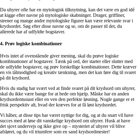
Da uhyrer ofte har en mytologisk tilknytning, kan det være en god idé
at kigge efter navne på mytologiske skabninger. Drager, griffiner,
sirener og mange andre mytologiske figurer kan være relevante svar i
krydsordet. Søg efter disse navne og se, om de passer til det, du
allerede har af udfyldte bogstaver.
4. Prøv logiske kombinationer
Hvis intet af ovenstående giver mening, skal du prøve logiske
kombinationer af bogstaver. Tænk på ord, der starter eller slutter med
de udfyldte bogstaver, og prøv forskellige kombinationer. Dette kræver
en vis tålmodighed og kreativ tænkning, men det kan føre dig til svaret
på dit krydsord.
Hvis du stadig har svært ved at finde svaret på dit krydsord om uhyrer,
skal du ikke være bange for at bede om hjælp. Måske har en anden
krydsordentusiast eller en ven den perfekte løsning. Nogle gange er et
frisk perspektiv alt, hvad der kræves for at få løst krydsordet.
Vi håber, at disse tips har været nyttige for dig, og at du snart vil have
succes med at løse dit vanskelige krydsord om uhyrer. Husk at have
det sjovt undervejs og ikke give op – mysteriet af uhyrer vil blive
afsløret, og du vil triumfere som en sand krydsordmester!