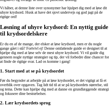
Vi håber, at denne liste over synonymer har hjulpet dig med at løse dit
uhyre krydsord. Husk at have det sjovt undervejs og god jagt på de
rigtige ord!
Løsning af uhyre krydsord: En nyttig guide
til krydsordelskere
Er du en af de mange, der elsker at løse krydsord, men er du nogle
gange gået i stå? Fortvivl ej! Denne omfattende guide er designet til at
hjælpe dig med at løse selv de mest uhyre krydsord. Vi vil guide dig
gennem nogle nyttige strategier og tip, der vil forbedre dine chancer for
at finde de rigtige svar. Lad os komme i gang!
1. Start med at se på krydsordet
Før du begynder at arbejde på at løse krydsordet, er det vigtigt at få et
overblik over opgaven. Tag lidt tid til at se på krydsordets størrelse, stil
og tema. Dette kan hjælpe dig med at danne en grundlæggende strategi
og fokusere dine bestræbelser.
2. Lær krydsordets sprog