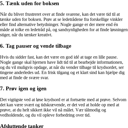
5. Tænk uden for boksen
Når du bliver frustreret over at finde svarene, kan det være tid til at
tænke uden for boksen. Prøv at se ledetrådene fra forskellige vinkler
eller find alternative betydninger. Nogle gange er der mere end én
måde at tolke en ledetråd på, og sandsynligheden for at finde løsningen
stiger, når du tænker kreativt.
6. Tag pauser og vende tilbage
Hvis du sidder fast, kan det være en god idé at tage en lille pause.
Nogle gange skal hjernen have lidt tid til at bearbejde informationen,
og du vil muligvis opdage, at når du vender tilbage til krydsordet, ser
tingene anderledes ud. En frisk tilgang og et klart sind kan hjælpe dig
med at finde de svære svar.
7. Prøv igen og igen
Det vigtigste ved at løse krydsord er at fortsætte med at prøve. Selvom
det kan være svært og tidskrævende, er det ved at holde op med at
prøve, at du helt sikkert ikke vil nå målet. Vær tålmodig og
vedholdende, og du vil opleve forbedring over tid.
Afsluttende tanker