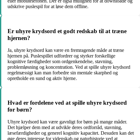
eller mobiltelefonen. Der er også mulighed for at downloade og
udskrive puslespil for at løse dem offline.
Er uhyre krydsord et godt redskab til at træne
hjernen?
Ja, uhyre krydsord kan være en fremragende måde at træne
hjernen på. Puslespillet udfordrer og styrker forskellige
kognitive færdigheder som ordgenkendelse, stavning,
problemløsning og koncentration. Ved at spille uhyre krydsord
regelmæssigt kan man forbedre sin mentale skarphed og
opretholde en sund og aktiv hjerne.
Hvad er fordelene ved at spille uhyre krydsord
for børn?
Uhyre krydsord kan være gavnligt for børn på mange måder.
Det hjælper dem med at udvikle deres ordforråd, stavning,
læsefærdigheder og generel kognitiv kapacitet. Desuden kan det
øge deres interesse for videnskab og naturhistorie ved at