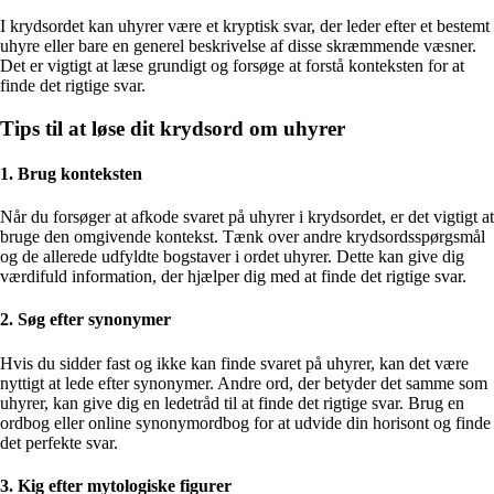
I krydsordet kan uhyrer være et kryptisk svar, der leder efter et bestemt
uhyre eller bare en generel beskrivelse af disse skræmmende væsner.
Det er vigtigt at læse grundigt og forsøge at forstå konteksten for at
finde det rigtige svar.
Tips til at løse dit krydsord om uhyrer
1. Brug konteksten
Når du forsøger at afkode svaret på uhyrer i krydsordet, er det vigtigt at
bruge den omgivende kontekst. Tænk over andre krydsordsspørgsmål
og de allerede udfyldte bogstaver i ordet uhyrer. Dette kan give dig
værdifuld information, der hjælper dig med at finde det rigtige svar.
2. Søg efter synonymer
Hvis du sidder fast og ikke kan finde svaret på uhyrer, kan det være
nyttigt at lede efter synonymer. Andre ord, der betyder det samme som
uhyrer, kan give dig en ledetråd til at finde det rigtige svar. Brug en
ordbog eller online synonymordbog for at udvide din horisont og finde
det perfekte svar.
3. Kig efter mytologiske figurer