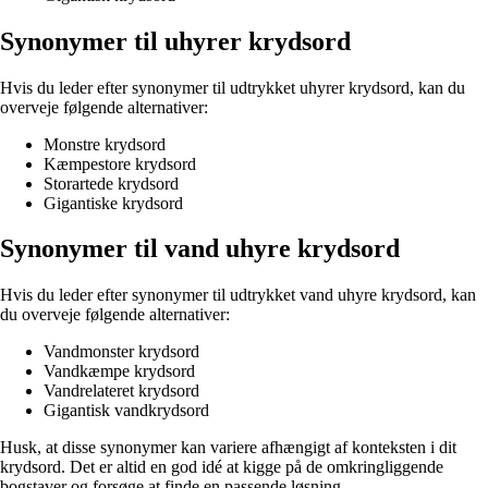
Synonymer til uhyrer krydsord
Hvis du leder efter synonymer til udtrykket uhyrer krydsord, kan du
overveje følgende alternativer:
Monstre krydsord
Kæmpestore krydsord
Storartede krydsord
Gigantiske krydsord
Synonymer til vand uhyre krydsord
Hvis du leder efter synonymer til udtrykket vand uhyre krydsord, kan
du overveje følgende alternativer:
Vandmonster krydsord
Vandkæmpe krydsord
Vandrelateret krydsord
Gigantisk vandkrydsord
Husk, at disse synonymer kan variere afhængigt af konteksten i dit
krydsord. Det er altid en god idé at kigge på de omkringliggende
bogstaver og forsøge at finde en passende løsning.