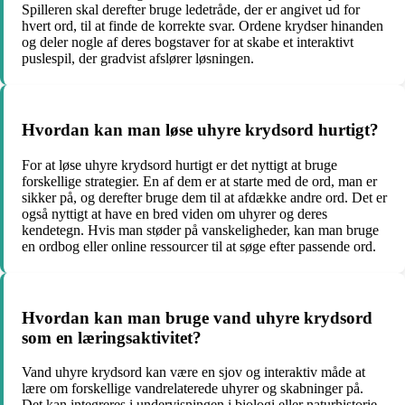
Spilleren skal derefter bruge ledetråde, der er angivet ud for
hvert ord, til at finde de korrekte svar. Ordene krydser hinanden
og deler nogle af deres bogstaver for at skabe et interaktivt
puslespil, der gradvist afslører løsningen.
Hvordan kan man løse uhyre krydsord hurtigt?
For at løse uhyre krydsord hurtigt er det nyttigt at bruge
forskellige strategier. En af dem er at starte med de ord, man er
sikker på, og derefter bruge dem til at afdække andre ord. Det er
også nyttigt at have en bred viden om uhyrer og deres
kendetegn. Hvis man støder på vanskeligheder, kan man bruge
en ordbog eller online ressourcer til at søge efter passende ord.
Hvordan kan man bruge vand uhyre krydsord
som en læringsaktivitet?
Vand uhyre krydsord kan være en sjov og interaktiv måde at
lære om forskellige vandrelaterede uhyrer og skabninger på.
Det kan integreres i undervisningen i biologi eller naturhistorie