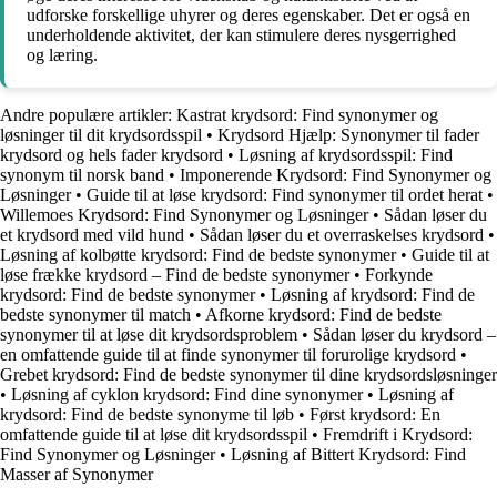
udforske forskellige uhyrer og deres egenskaber. Det er også en
underholdende aktivitet, der kan stimulere deres nysgerrighed
og læring.
Andre populære artikler:
Kastrat krydsord: Find synonymer og
løsninger til dit krydsordsspil
•
Krydsord Hjælp: Synonymer til fader
krydsord og hels fader krydsord
•
Løsning af krydsordsspil: Find
synonym til norsk band
•
Imponerende Krydsord: Find Synonymer og
Løsninger
•
Guide til at løse krydsord: Find synonymer til ordet herat
•
Willemoes Krydsord: Find Synonymer og Løsninger
•
Sådan løser du
et krydsord med vild hund
•
Sådan løser du et overraskelses krydsord
•
Løsning af kolbøtte krydsord: Find de bedste synonymer
•
Guide til at
løse frække krydsord – Find de bedste synonymer
•
Forkynde
krydsord: Find de bedste synonymer
•
Løsning af krydsord: Find de
bedste synonymer til match
•
Afkorne krydsord: Find de bedste
synonymer til at løse dit krydsordsproblem
•
Sådan løser du krydsord –
en omfattende guide til at finde synonymer til forurolige krydsord
•
Grebet krydsord: Find de bedste synonymer til dine krydsordsløsninger
•
Løsning af cyklon krydsord: Find dine synonymer
•
Løsning af
krydsord: Find de bedste synonyme til løb
•
Først krydsord: En
omfattende guide til at løse dit krydsordsspil
•
Fremdrift i Krydsord:
Find Synonymer og Løsninger
•
Løsning af Bittert Krydsord: Find
Masser af Synonymer