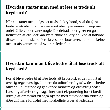
Hvordan starter man med at løse et trods alt
krydsord?
Når du starter med at løse et trods alt krydsord, skal du først
finde ledetråden, der har den mest åbenlyse sammenhæng med
ordet. Ofte vil der være nogle få ledetråde, der giver en god
indikation af ord, der kan være enkle at udfylde. Ved at udfylde
disse ord vil du skabe flere krydsende bogstaver, der kan hjælpe
med at afsløre svaret på sværere ledetråde.
Hvordan kan man blive bedre til at løse trods alt
krydsord?
For at blive bedre til at løse trods alt krydsord, er det vigtigt at
øve sig regelmæssigt. Jo mere du udfordrer dig selv, desto bedre
bliver du til at finde og genkende mønstre og ordfærdigheder.
Læsning af aviser og magasiner samt eksponering for et bredt
udvalg af ordforråd vil også hjælpe med at udvide din viden og
gøre dig mere fortrolig med forskellige typer af ledetråde.