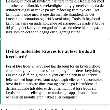
Løsning af trods alt krydsord har flere fordele. Det hjælper med
at forbedre ordforråd, stavefærdigheder og generel viden, da det
udfordrer dig til at tænke på nye måder og lære nye ord. Det
kan også hjælpe med at øge din mentale skarphed, da det
kræver koncentration og kritisk tænkning. Trods alt krydsord
kan også være en underholdende og afslappende måde at bruge
tid på, og det kan være en god måde at stimulere hjernen på,
især som en del af en daglig eller ugentlig rutine.
Hvilke materialer kræves for at løse trods alt
krydsord?
For at løse trods alt krydsord har du brug for en krydsordbog
eller ordbog, hvor du kan slå ord op og finde deres betydning.
Du kan også få brug for en blyant eller en pen til at udfylde
felterne med bogstaver, samt noget papir eller et krydsordsblok,
hvor du kan markere dine svar og arbejde på ledetrådene. I
dagens digitale tidsalder er det også muligt at løse trods alt
krydsord online eller gennem forskellige apps, hvor du kun
behøver en mobiltelefon, tablet eller computer.