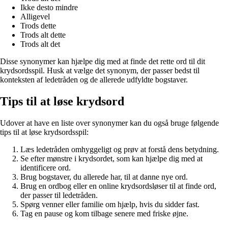
Ikke desto mindre
Alligevel
Trods dette
Trods alt dette
Trods alt det
Disse synonymer kan hjælpe dig med at finde det rette ord til dit
krydsordsspil. Husk at vælge det synonym, der passer bedst til
konteksten af ledetråden og de allerede udfyldte bogstaver.
Tips til at løse krydsord
Udover at have en liste over synonymer kan du også bruge følgende
tips til at løse krydsordsspil:
Læs ledetråden omhyggeligt og prøv at forstå dens betydning.
Se efter mønstre i krydsordet, som kan hjælpe dig med at
identificere ord.
Brug bogstaver, du allerede har, til at danne nye ord.
Brug en ordbog eller en online krydsordsløser til at finde ord,
der passer til ledetråden.
Spørg venner eller familie om hjælp, hvis du sidder fast.
Tag en pause og kom tilbage senere med friske øjne.