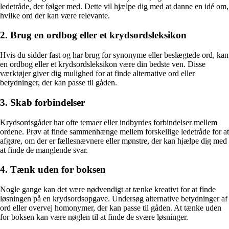
ledetråde, der følger med. Dette vil hjælpe dig med at danne en idé om,
hvilke ord der kan være relevante.
2. Brug en ordbog eller et krydsordsleksikon
Hvis du sidder fast og har brug for synonyme eller beslægtede ord, kan
en ordbog eller et krydsordsleksikon være din bedste ven. Disse
værktøjer giver dig mulighed for at finde alternative ord eller
betydninger, der kan passe til gåden.
3. Skab forbindelser
Krydsordsgåder har ofte temaer eller indbyrdes forbindelser mellem
ordene. Prøv at finde sammenhænge mellem forskellige ledetråde for at
afgøre, om der er fællesnævnere eller mønstre, der kan hjælpe dig med
at finde de manglende svar.
4. Tænk uden for boksen
Nogle gange kan det være nødvendigt at tænke kreativt for at finde
løsningen på en krydsordsopgave. Undersøg alternative betydninger af
ord eller overvej homonymer, der kan passe til gåden. At tænke uden
for boksen kan være nøglen til at finde de svære løsninger.