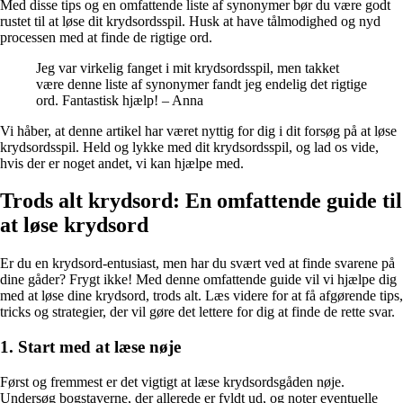
Med disse tips og en omfattende liste af synonymer bør du være godt
rustet til at løse dit krydsordsspil. Husk at have tålmodighed og nyd
processen med at finde de rigtige ord.
Jeg var virkelig fanget i mit krydsordsspil, men takket
være denne liste af synonymer fandt jeg endelig det rigtige
ord. Fantastisk hjælp! – Anna
Vi håber, at denne artikel har været nyttig for dig i dit forsøg på at løse
krydsordsspil. Held og lykke med dit krydsordsspil, og lad os vide,
hvis der er noget andet, vi kan hjælpe med.
Trods alt krydsord: En omfattende guide til
at løse krydsord
Er du en krydsord-entusiast, men har du svært ved at finde svarene på
dine gåder? Frygt ikke! Med denne omfattende guide vil vi hjælpe dig
med at løse dine krydsord, trods alt. Læs videre for at få afgørende tips,
tricks og strategier, der vil gøre det lettere for dig at finde de rette svar.
1. Start med at læse nøje
Først og fremmest er det vigtigt at læse krydsordsgåden nøje.
Undersøg bogstaverne, der allerede er fyldt ud, og noter eventuelle