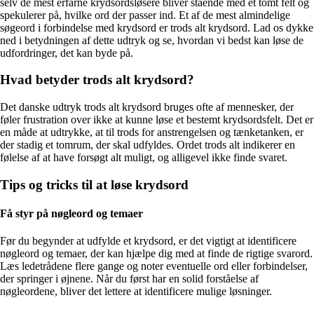
selv de mest erfarne krydsordsløsere bliver stående med et tomt felt og
spekulerer på, hvilke ord der passer ind. Et af de mest almindelige
søgeord i forbindelse med krydsord er trods alt krydsord. Lad os dykke
ned i betydningen af dette udtryk og se, hvordan vi bedst kan løse de
udfordringer, det kan byde på.
Hvad betyder trods alt krydsord?
Det danske udtryk trods alt krydsord bruges ofte af mennesker, der
føler frustration over ikke at kunne løse et bestemt krydsordsfelt. Det er
en måde at udtrykke, at til trods for anstrengelsen og tænketanken, er
der stadig et tomrum, der skal udfyldes. Ordet trods alt indikerer en
følelse af at have forsøgt alt muligt, og alligevel ikke finde svaret.
Tips og tricks til at løse krydsord
Få styr på nøgleord og temaer
Før du begynder at udfylde et krydsord, er det vigtigt at identificere
nøgleord og temaer, der kan hjælpe dig med at finde de rigtige svarord.
Læs ledetrådene flere gange og noter eventuelle ord eller forbindelser,
der springer i øjnene. Når du først har en solid forståelse af
nøgleordene, bliver det lettere at identificere mulige løsninger.