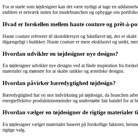
For at starte som tøjdesigner kan det være nyttigt at tage en uddannelse
etablere et netværk inden for modebranchen og opbygge ens portfoli
Hvad er forskellen mellem haute couture og prêt-à-por
Haute couture refererer til skræddersyet og håndlavet tøj, der er skab
tilgængeligt i butikker. Haute couture er mere eksklusivt og unikt, me
Hvordan udvikler en tøjdesigner nye designs?
En tøjdesigner udvikler nye designs ved at finde inspiration fra forske
materialer og mønstre for at skabe unikke og æstetiske designs.
Hvordan påvirker bæredygtighed tøjdesign?
Bæredygtighed har en stor indvirkning på tøjdesign, da branchen arbe
energieffektive produktionsmetoder og understøtte fair handel for at 
Hvordan vælger en tøjdesigner de rigtige materialer ti
En tøjdesigner vælger materialer baseret på forskellige faktorer, herun
rigtige valg.