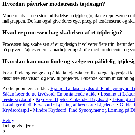
Hvordan påvirker modetrends tøjdesign?
Modetrends har en stor indflydelse på tøjdesign, da de repræsenterer d
målgruppen. De kan også give deres eget præg på tendenserne og skabe
Hvad er processen bag skabelsen af et tøjdesign?
Processen bag skabelsen af et tøjdesign involverer flere trin, herunder 
på prøver. Tøjdesignere samarbejder også ofte med producenter og syersk
Hvordan kan man finde og vælge en pålidelig tøjdesign
For at finde og vælge en pålidelig tøjdesigner til ens eget tøjprojekt 
diskutere ens vision og krav til projektet. Løbende kommunikation og eta
Andre populære artikler:
Hjælp til at løse krydsord: Find synonym til
Sådan løser du tre krydsord: En omfattende guide
•
Løsning af Lektu
næste krydsord
•
Krydsord Hjælp: Vinkender Krydsord
•
Løsning af 
Løsninger til dit Krydsord
•
Løsning af krydsord: Ligeledes
•
Guide ti
Krydsordsspil
•
Mindre Krydsord: Find Synonymer og Løsning på Di
B
etify
Del og vis hjerte
X