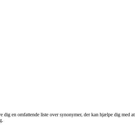
 give dig en omfattende liste over synonymer, der kan hjælpe dig med at
g.