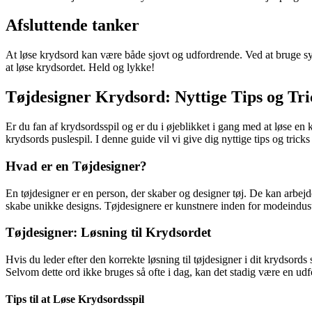
Afsluttende tanker
At løse krydsord kan være både sjovt og udfordrende. Ved at bruge sy
at løse krydsordet. Held og lykke!
Tøjdesigner Krydsord: Nyttige Tips og Tric
Er du fan af krydsordsspil og er du i øjeblikket i gang med at løse en 
krydsords puslespil. I denne guide vil vi give dig nyttige tips og tricks 
Hvad er en Tøjdesigner?
En tøjdesigner er en person, der skaber og designer tøj. De kan arbejd
skabe unikke designs. Tøjdesignere er kunstnere inden for modeindustrie
Tøjdesigner: Løsning til Krydsordet
Hvis du leder efter den korrekte løsning til tøjdesigner i dit krydsord
Selvom dette ord ikke bruges så ofte i dag, kan det stadig være en udf
Tips til at Løse Krydsordsspil