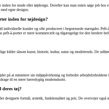
 inden for mode eller tøjdesign. Derefter kan man enten søge job hos et e
o med egne designs.
ter inden for tøjdesign?
t til individuelle kunder og ofte produceret i begrænsede mængder. Prêt
ns prêt-à-porter er mere kommercielt og tilgængeligt for den bredere bef
llige kilder såsom kunst, historie, kultur, natur og modetrends. De udfør
jder på at minimere sin miljøpåvirkning og forbedre arbejdsforholdene
bidrage til en mere bæredygtig modeindustri.
l deres tøj?
der designets formål, æstetik, funktionalitet og pris. De overvejer også m