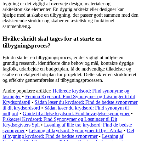
bygning er det vigtigt at overveje design, materialer og
arkitektoniske elementer. En dygtig arkitekt eller designer kan
hjælpe med at skabe en tilbygning, der passer godt sammen med den
eksisterende struktur og skaber en æstetisk og funktionel
sammenhæng.
Hvilke skridt skal tages for at starte en
tilbygningsproces?
Før du starter en tilbygningsproces, er det vigtigt at udføre en
grundig research, identificere dine behov og mål, kontakte dygtige
fagfolk, udarbejde en budgetplan, få de nødvendige tilladelser og
skabe en detaljeret tidsplan for projektet. Dette sikrer en struktureret
og effektiv gennemførelse af tilbygningsprocessen.
Andre populære artikler:
Helbrede krydsord: Find synonyme og
løsninger
•
Femina Krydsord: Find Synonymer og Løsninger til dit
Krydsordsspil
•
Sådan løser du krydsord: Find de bedste synonymer
til dit krydsordsord
•
Sådan løser du krydsord: Find synonym til
indfjord
•
Guide til at løse krydsord: Find bevægelse synonymer
•
Fiskegrej Krydsord: Find Synonymer og Løsninger til Dit
Krydsogtværs Spil
•
Løsning af lille træ krydsord: Find de bedste
synonymer
•
Løsning af krydsord: Synonymer til by i Afrika
•
Del
af bygning krydsord: Find de bedste synonymer
•
Løsning af