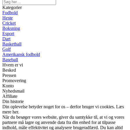
Kategorier
Fodbold
Heste
Cricket
Boksning
Esport
Dart
Basketball
Golf
Amerikansk fodbold
Baseball
Hvem er vi
Besked
Pressen
Promovering
Konto
Nyhedsmail
Affiliate
Din historie
Din oplevelse betyder noget for os – derfor bruger vi cookies. Læs
mere her.
Når du besøger vores website, giver du samtykke til, at vi og vores
partnere må lagre og anvende data fra din enhed for at tilpasse
indhold, måle effektivitet og analysere brugeradfærd. Du kan altid