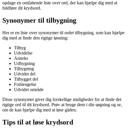
opdage en omfattende liste over ord, der kan hjælpe dig med at
fuldføre dit krydsord.
Synonymer til tilbygning
Her er en liste over synonymer til ordet tilbygning, som kan hjælpe
dig med at finde den rigtige løsning:
Tilbyg
Udvidelse
Anneks
Udbygning
Tilbygning
Udvidet del
Tilbygget del
Forlængelse
Udvidet område
Disse synonymer giver dig forskellige muligheder for at finde det
rigtige ord til dit krydsord. Prøv at bruge dem i din søgning og se,
om de kan hjælpe dig med at løse gåden.
Tips til at løse krydsord