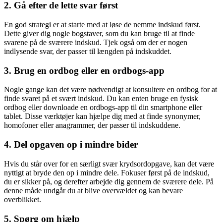
2. Gå efter de lette svar først
En god strategi er at starte med at løse de nemme indskud først.
Dette giver dig nogle bogstaver, som du kan bruge til at finde
svarene på de sværere indskud. Tjek også om der er nogen
indlysende svar, der passer til længden på indskuddet.
3. Brug en ordbog eller en ordbogs-app
Nogle gange kan det være nødvendigt at konsultere en ordbog for at
finde svaret på et svært indskud. Du kan enten bruge en fysisk
ordbog eller downloade en ordbogs-app til din smartphone eller
tablet. Disse værktøjer kan hjælpe dig med at finde synonymer,
homofoner eller anagrammer, der passer til indskuddene.
4. Del opgaven op i mindre bider
Hvis du står over for en særligt svær krydsordopgave, kan det være
nyttigt at bryde den op i mindre dele. Fokuser først på de indskud,
du er sikker på, og derefter arbejde dig gennem de sværere dele. På
denne måde undgår du at blive overvældet og kan bevare
overblikket.
5. Spørg om hjælp