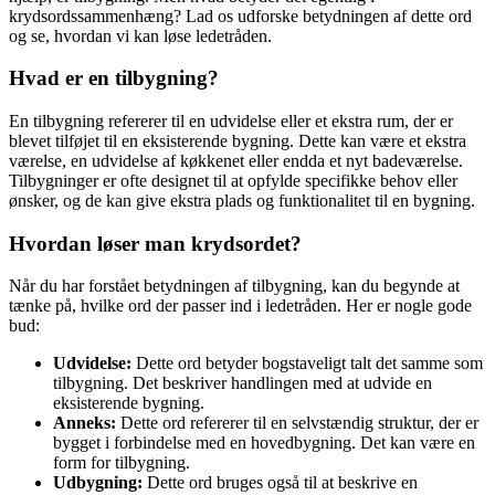
krydsordssammenhæng? Lad os udforske betydningen af dette ord
og se, hvordan vi kan løse ledetråden.
Hvad er en tilbygning?
En tilbygning refererer til en udvidelse eller et ekstra rum, der er
blevet tilføjet til en eksisterende bygning. Dette kan være et ekstra
værelse, en udvidelse af køkkenet eller endda et nyt badeværelse.
Tilbygninger er ofte designet til at opfylde specifikke behov eller
ønsker, og de kan give ekstra plads og funktionalitet til en bygning.
Hvordan løser man krydsordet?
Når du har forstået betydningen af tilbygning, kan du begynde at
tænke på, hvilke ord der passer ind i ledetråden. Her er nogle gode
bud:
Udvidelse:
Dette ord betyder bogstaveligt talt det samme som
tilbygning. Det beskriver handlingen med at udvide en
eksisterende bygning.
Anneks:
Dette ord refererer til en selvstændig struktur, der er
bygget i forbindelse med en hovedbygning. Det kan være en
form for tilbygning.
Udbygning:
Dette ord bruges også til at beskrive en