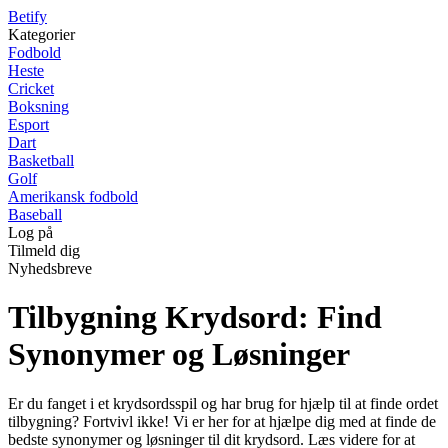
B
etify
Kategorier
Fodbold
Heste
Cricket
Boksning
Esport
Dart
Basketball
Golf
Amerikansk fodbold
Baseball
Log på
Tilmeld dig
Nyhedsbreve
Tilbygning Krydsord: Find
Synonymer og Løsninger
Er du fanget i et krydsordsspil og har brug for hjælp til at finde ordet
tilbygning? Fortvivl ikke! Vi er her for at hjælpe dig med at finde de
bedste synonymer og løsninger til dit krydsord. Læs videre for at