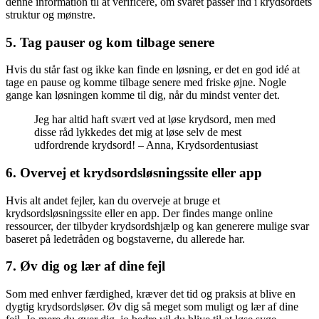
denne information til at verificere, om svaret passer ind i krydsordets
struktur og mønstre.
5. Tag pauser og kom tilbage senere
Hvis du står fast og ikke kan finde en løsning, er det en god idé at
tage en pause og komme tilbage senere med friske øjne. Nogle
gange kan løsningen komme til dig, når du mindst venter det.
Jeg har altid haft svært ved at løse krydsord, men med
disse råd lykkedes det mig at løse selv de mest
udfordrende krydsord! – Anna, Krydsordentusiast
6. Overvej et krydsordsløsningssite eller app
Hvis alt andet fejler, kan du overveje at bruge et
krydsordsløsningssite eller en app. Der findes mange online
ressourcer, der tilbyder krydsordshjælp og kan generere mulige svar
baseret på ledetråden og bogstaverne, du allerede har.
7. Øv dig og lær af dine fejl
Som med enhver færdighed, kræver det tid og praksis at blive en
dygtig krydsordsløser. Øv dig så meget som muligt og lær af dine