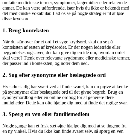
omfatte medicinske termer, symptomer, lægemidler eller relaterede
emner. De kan være udfordrende, især hvis du ikke er bekendt med
det medicinske vokabular. Lad os se på nogle strategier til at løse
disse krydsord.
1. Brug konteksten
Når du står over for et ord i et syge krydsord, skal du se på
konteksten af ​​resten af ​​krydsordet. Er der nogen ledetråde eller
begyndelsesbogstaver, der kan give dig en idé om, hvordan ordet
skal være? Tænk over relevante sygdomme eller medicinske termer,
der passer ind i konteksten, og noter dem ned.
2. Søg efter synonyme eller beslægtede ord
Hvis du stadig har svært ved at finde svaret, kan du prøve at tænke
på synonymer eller beslægtede ord til det givne begreb. Brug en
synonymordbog eller en online ordbog for at generere flere
muligheder. Dette kan ofte hjælpe dig med at finde det rigtige svar.
3. Spørg en ven eller familiemedlem
Nogle gange kan et frisk sæt øjne hjælpe dig med at se tingene fra
en ny vinkel. Hvis du ikke kan finde svaret selv, så spørg en ven