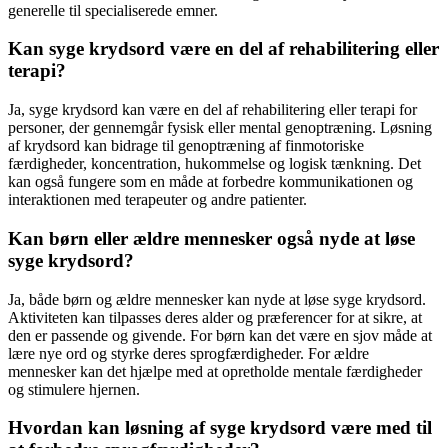
generelle til specialiserede emner.
Kan syge krydsord være en del af rehabilitering eller
terapi?
Ja, syge krydsord kan være en del af rehabilitering eller terapi for
personer, der gennemgår fysisk eller mental genoptræning. Løsning
af krydsord kan bidrage til genoptræning af finmotoriske
færdigheder, koncentration, hukommelse og logisk tænkning. Det
kan også fungere som en måde at forbedre kommunikationen og
interaktionen med terapeuter og andre patienter.
Kan børn eller ældre mennesker også nyde at løse
syge krydsord?
Ja, både børn og ældre mennesker kan nyde at løse syge krydsord.
Aktiviteten kan tilpasses deres alder og præferencer for at sikre, at
den er passende og givende. For børn kan det være en sjov måde at
lære nye ord og styrke deres sprogfærdigheder. For ældre
mennesker kan det hjælpe med at opretholde mentale færdigheder
og stimulere hjernen.
Hvordan kan løsning af syge krydsord være med til