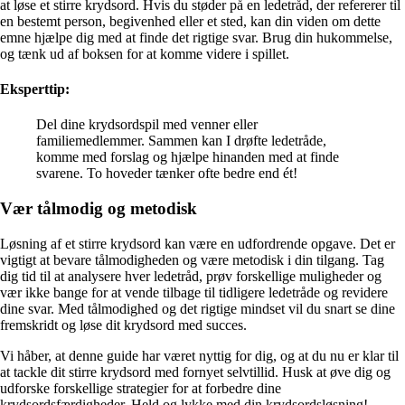
at løse et stirre krydsord. Hvis du støder på en ledetråd, der refererer til
en bestemt person, begivenhed eller et sted, kan din viden om dette
emne hjælpe dig med at finde det rigtige svar. Brug din hukommelse,
og tænk ud af boksen for at komme videre i spillet.
Eksperttip:
Del dine krydsordspil med venner eller
familiemedlemmer. Sammen kan I drøfte ledetråde,
komme med forslag og hjælpe hinanden med at finde
svarene. To hoveder tænker ofte bedre end ét!
Vær tålmodig og metodisk
Løsning af et stirre krydsord kan være en udfordrende opgave. Det er
vigtigt at bevare tålmodigheden og være metodisk i din tilgang. Tag
dig tid til at analysere hver ledetråd, prøv forskellige muligheder og
vær ikke bange for at vende tilbage til tidligere ledetråde og revidere
dine svar. Med tålmodighed og det rigtige mindset vil du snart se dine
fremskridt og løse dit krydsord med succes.
Vi håber, at denne guide har været nyttig for dig, og at du nu er klar til
at tackle dit stirre krydsord med fornyet selvtillid. Husk at øve dig og
udforske forskellige strategier for at forbedre dine
krydsordsfærdigheder. Held og lykke med din krydsordsløsning!