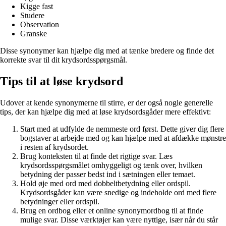
Kigge fast
Studere
Observation
Granske
Disse synonymer kan hjælpe dig med at tænke bredere og finde det
korrekte svar til dit krydsordsspørgsmål.
Tips til at løse krydsord
Udover at kende synonymerne til stirre, er der også nogle generelle
tips, der kan hjælpe dig med at løse krydsordsgåder mere effektivt:
Start med at udfylde de nemmeste ord først. Dette giver dig flere
bogstaver at arbejde med og kan hjælpe med at afdække mønstre
i resten af ​​krydsordet.
Brug konteksten til at finde det rigtige svar. Læs
krydsordsspørgsmålet omhyggeligt og tænk over, hvilken
betydning der passer bedst ind i sætningen eller temaet.
Hold øje med ord med dobbeltbetydning eller ordspil.
Krydsordsgåder kan være snedige og indeholde ord med flere
betydninger eller ordspil.
Brug en ordbog eller et online synonymordbog til at finde
mulige svar. Disse værktøjer kan være nyttige, især når du står