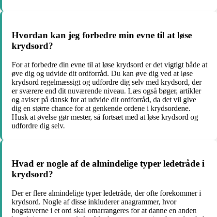
Hvordan kan jeg forbedre min evne til at løse
krydsord?
For at forbedre din evne til at løse krydsord er det vigtigt både at
øve dig og udvide dit ordforråd. Du kan øve dig ved at løse
krydsord regelmæssigt og udfordre dig selv med krydsord, der
er sværere end dit nuværende niveau. Læs også bøger, artikler
og aviser på dansk for at udvide dit ordforråd, da det vil give
dig en større chance for at genkende ordene i krydsordene.
Husk at øvelse gør mester, så fortsæt med at løse krydsord og
udfordre dig selv.
Hvad er nogle af de almindelige typer ledetråde i
krydsord?
Der er flere almindelige typer ledetråde, der ofte forekommer i
krydsord. Nogle af disse inkluderer anagrammer, hvor
bogstaverne i et ord skal omarrangeres for at danne en anden