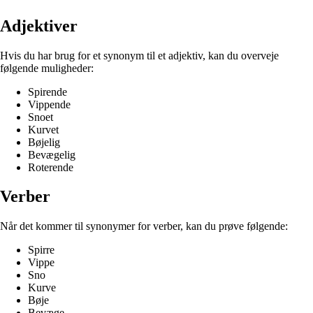
Adjektiver
Hvis du har brug for et synonym til et adjektiv, kan du overveje
følgende muligheder:
Spirende
Vippende
Snoet
Kurvet
Bøjelig
Bevægelig
Roterende
Verber
Når det kommer til synonymer for verber, kan du prøve følgende:
Spirre
Vippe
Sno
Kurve
Bøje
Bevæge