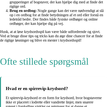
grupperinger af bogstaver, der kan hjælpe dig med at finde det
rigtige ord.
Brug en ordbog:
Nogle gange kan det være nødvendigt at slå
op i en ordbog for at finde betydningen af et ord eller forstå en
ledetråd bedre. Der findes både fysiske ordbøger og online
ordbøger, der kan hjælpe dig på vej.
Husk, at at løse krydsordsspil kan være både udfordrende og sjovt.
Ved at bruge disse tips og tricks kan du øge dine chancer for at finde
de rigtige løsninger og blive en mester i krydsordsspil!
Ofte stillede spørgsmål
Hvad er en spirrevip-krydsord?
Et spirrevip-krydsord er en form for krydsord, hvor bogstaverne
ikke er placeret i lodrette eller vandrette linjer, men snarere
roteret i forskellige vinkler og retninger for at danne et