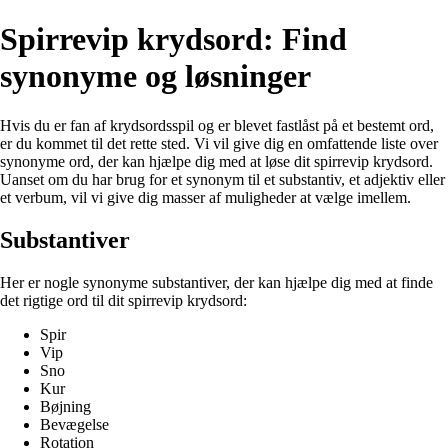
Spirrevip krydsord: Find
synonyme og løsninger
Hvis du er fan af krydsordsspil og er blevet fastlåst på et bestemt ord,
er du kommet til det rette sted. Vi vil give dig en omfattende liste over
synonyme ord, der kan hjælpe dig med at løse dit spirrevip krydsord.
Uanset om du har brug for et synonym til et substantiv, et adjektiv eller
et verbum, vil vi give dig masser af muligheder at vælge imellem.
Substantiver
Her er nogle synonyme substantiver, der kan hjælpe dig med at finde
det rigtige ord til dit spirrevip krydsord:
Spir
Vip
Sno
Kur
Bøjning
Bevægelse
Rotation