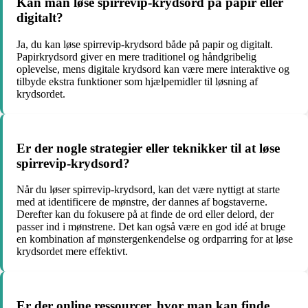
Kan man løse spirrevip-krydsord på papir eller
digitalt?
Ja, du kan løse spirrevip-krydsord både på papir og digitalt.
Papirkrydsord giver en mere traditionel og håndgribelig
oplevelse, mens digitale krydsord kan være mere interaktive og
tilbyde ekstra funktioner som hjælpemidler til løsning af
krydsordet.
Er der nogle strategier eller teknikker til at løse
spirrevip-krydsord?
Når du løser spirrevip-krydsord, kan det være nyttigt at starte
med at identificere de mønstre, der dannes af bogstaverne.
Derefter kan du fokusere på at finde de ord eller delord, der
passer ind i mønstrene. Det kan også være en god idé at bruge
en kombination af mønstergenkendelse og ordparring for at løse
krydsordet mere effektivt.
Er der online ressourcer, hvor man kan finde