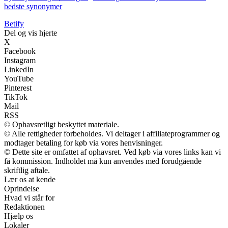
bedste synonymer
B
etify
Del og vis hjerte
X
Facebook
Instagram
LinkedIn
YouTube
Pinterest
TikTok
Mail
RSS
© Ophavsretligt beskyttet materiale.
© Alle rettigheder forbeholdes. Vi deltager i affiliateprogrammer og
modtager betaling for køb via vores henvisninger.
© Dette site er omfattet af ophavsret. Ved køb via vores links kan vi
få kommission. Indholdet må kun anvendes med forudgående
skriftlig aftale.
Lær os at kende
Oprindelse
Hvad vi står for
Redaktionen
Hjælp os
Lokaler