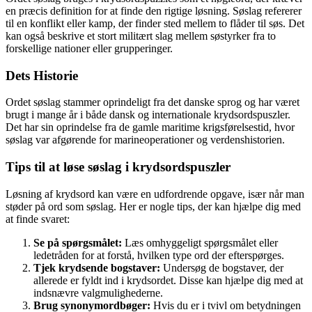
en præcis definition for at finde den rigtige løsning. Søslag refererer
til en konflikt eller kamp, der finder sted mellem to flåder til søs. Det
kan også beskrive et stort militært slag mellem søstyrker fra to
forskellige nationer eller grupperinger.
Dets Historie
Ordet søslag stammer oprindeligt fra det danske sprog og har været
brugt i mange år i både dansk og internationale krydsordspuszler.
Det har sin oprindelse fra de gamle maritime krigsførelsestid, hvor
søslag var afgørende for marineoperationer og verdenshistorien.
Tips til at løse søslag i krydsordspuszler
Løsning af krydsord kan være en udfordrende opgave, især når man
støder på ord som søslag. Her er nogle tips, der kan hjælpe dig med
at finde svaret:
Se på spørgsmålet:
Læs omhyggeligt spørgsmålet eller
ledetråden for at forstå, hvilken type ord der efterspørges.
Tjek krydsende bogstaver:
Undersøg de bogstaver, der
allerede er fyldt ind i krydsordet. Disse kan hjælpe dig med at
indsnævre valgmulighederne.
Brug synonymordbøger:
Hvis du er i tvivl om betydningen