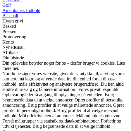
Golf
Amerikansk fodbold
Baseball
Hvem er vi
Besked
Pressen
Promovering
Konto
Nyhedsmail
Affiliate
Din historie
Din oplevelse betyder noget for os – derfor bruger vi cookies. Læs
mere her.
Når du besøger vores website, giver du samtykke til, at vi og vores
partnere må lagre og anvende data fra din enhed for at tilpasse
indhold, måle effektivitet og analysere brugeradfærd. Du kan altid
ændre dine valg og få mere information i vores privatlivspolitik
Opbevar og/eller få adgang til oplysninger på enheden. Brug
begrænsede data til at vælge annoncer. Opret profiler til personlig
annoncering. Brug profiler til at vælge målrettede annoncer. Opret
profiler til personligt indhold. Brug profiler til at vælge relevant
indhold. Mål effektiviteten af annoncer. Mål indholdets ydeevne.
Forstå målgrupper via statistik og datakombinationer. Forbedr og
udvikl tjenester. Brug begrænsede data til at vælge indhold