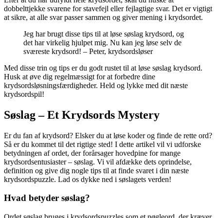
dobbelttjekke svarene for stavefejl eller fejlagtige svar. Det er vigtigt
at sikre, at alle svar passer sammen og giver mening i krydsordet.
Jeg har brugt disse tips til at løse søslag krydsord, og
det har virkelig hjulpet mig. Nu kan jeg løse selv de
sværeste krydsord! – Peter, krydsordsløser
Med disse trin og tips er du godt rustet til at løse søslag krydsord.
Husk at øve dig regelmæssigt for at forbedre dine
krydsordsløsningsfærdigheder. Held og lykke med dit næste
krydsordspil!
Søslag – Et Krydsords Mystery
Er du fan af krydsord? Elsker du at løse koder og finde de rette ord?
Så er du kommet til det rigtige sted! I dette artikel vil vi udforske
betydningen af ordet, der forårsager hovedpine for mange
krydsordsentusiaster – søslag. Vi vil afdække dets oprindelse,
definition og give dig nogle tips til at finde svaret i din næste
krydsordspuzzle. Lad os dykke ned i søslagets verden!
Hvad betyder søslag?
Ordet søslag bruges i krydsordspuzzles som et nøgleord, der kræver