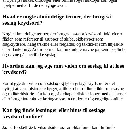
af opslagsværker, ordbøger eller online søgeværktøjer kan også
hjælpe med at finde de rigtige svar.
Hvad er nogle almindelige termer, der bruges i
søslag krydsord?
Nogle almindelige termer, der bruges i søslag krydsord, inkluderer
flåder, som refererer til grupper af skibe, skibstyper som
slagkrydsere, hangarskibe eller fregatter, og taktikker som linjeskib
eller flankering. Andre termer kan inkludere navne på kendte søhelte
og navne på specifikke søslag.
Hvordan kan jeg øge min viden om søslag til at løse
krydsord?
For at øge din viden om søslag og løse søslags krydsord er det
nyttigt at læse historiske bøger, artikler eller online kilder om søslag
og militærhistorie. Du kan også deltage i diskussioner med eksperter
eller bruge interaktive læringsressourcer, der er tilgængelige online.
Kan jeg finde løsninger eller hints til søslags
krydsord online?
Ja, på forskellige krydsordsider og -applikationer kan du finde