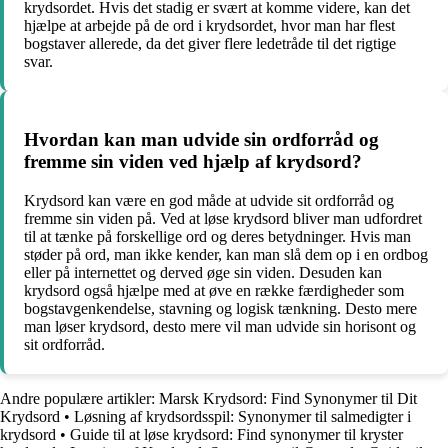
krydsordet. Hvis det stadig er svært at komme videre, kan det
hjælpe at arbejde på de ord i krydsordet, hvor man har flest
bogstaver allerede, da det giver flere ledetråde til det rigtige
svar.
Hvordan kan man udvide sin ordforråd og
fremme sin viden ved hjælp af krydsord?
Krydsord kan være en god måde at udvide sit ordforråd og
fremme sin viden på. Ved at løse krydsord bliver man udfordret
til at tænke på forskellige ord og deres betydninger. Hvis man
støder på ord, man ikke kender, kan man slå dem op i en ordbog
eller på internettet og derved øge sin viden. Desuden kan
krydsord også hjælpe med at øve en række færdigheder som
bogstavgenkendelse, stavning og logisk tænkning. Desto mere
man løser krydsord, desto mere vil man udvide sin horisont og
sit ordforråd.
Andre populære artikler:
Marsk Krydsord: Find Synonymer til Dit
Krydsord
•
Løsning af krydsordsspil: Synonymer til salmedigter i
krydsord
•
Guide til at løse krydsord: Find synonymer til kryster