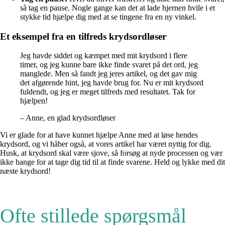
så tag en pause. Nogle gange kan det at lade hjernen hvile i et
stykke tid hjælpe dig med at se tingene fra en ny vinkel.
Et eksempel fra en tilfreds krydsordløser
Jeg havde siddet og kæmpet med mit krydsord i flere
timer, og jeg kunne bare ikke finde svaret på det ord, jeg
manglede. Men så fandt jeg jeres artikel, og det gav mig
det afgørende hint, jeg havde brug for. Nu er mit krydsord
fuldendt, og jeg er meget tilfreds med resultatet. Tak for
hjælpen!
– Anne, en glad krydsordløser
Vi er glade for at have kunnet hjælpe Anne med at løse hendes
krydsord, og vi håber også, at vores artikel har været nyttig for dig.
Husk, at krydsord skal være sjove, så forsøg at nyde processen og vær
ikke bange for at tage dig tid til at finde svarene. Held og lykke med dit
næste krydsord!
Ofte stillede spørgsmål