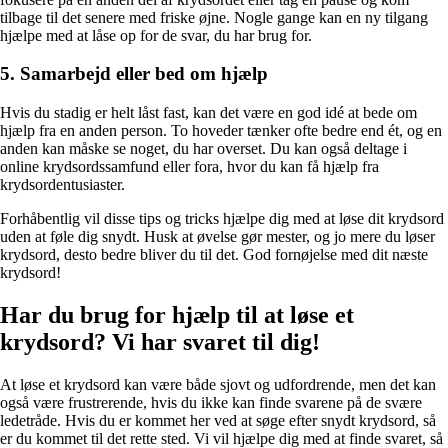
tilbage til det senere med friske øjne. Nogle gange kan en ny tilgang
hjælpe med at låse op for de svar, du har brug for.
5. Samarbejd eller bed om hjælp
Hvis du stadig er helt låst fast, kan det være en god idé at bede om
hjælp fra en anden person. To hoveder tænker ofte bedre end ét, og en
anden kan måske se noget, du har overset. Du kan også deltage i
online krydsordssamfund eller fora, hvor du kan få hjælp fra
krydsordentusiaster.
Forhåbentlig vil disse tips og tricks hjælpe dig med at løse dit krydsord
uden at føle dig snydt. Husk at øvelse gør mester, og jo mere du løser
krydsord, desto bedre bliver du til det. God fornøjelse med dit næste
krydsord!
Har du brug for hjælp til at løse et
krydsord? Vi har svaret til dig!
At løse et krydsord kan være både sjovt og udfordrende, men det kan
også være frustrerende, hvis du ikke kan finde svarene på de svære
ledetråde. Hvis du er kommet her ved at søge efter snydt krydsord, så
er du kommet til det rette sted. Vi vil hjælpe dig med at finde svaret, så