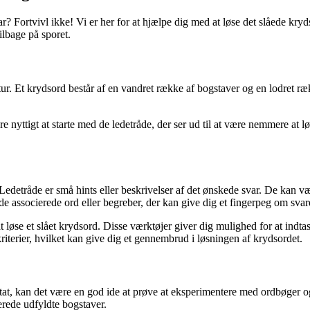
r? Fortvivl ikke! Vi er her for at hjælpe dig med at løse det slåede kryd
tilbage på sporet.
ruktur. Et krydsord består af en vandret række af bogstaver og en lodret
ttigt at starte med de ledetråde, der ser ud til at være nemmere at løse
 Ledetråde er små hints eller beskrivelser af det ønskede svar. De kan væ
e associerede ord eller begreber, der kan give dig et fingerpeg om svar
 løse et slået krydsord. Disse værktøjer giver dig mulighed for at indtas
 kriterier, hvilket kan give dig et gennembrud i løsningen af krydsordet.
ultat, kan det være en god ide at prøve at eksperimentere med ordbøger 
erede udfyldte bogstaver.