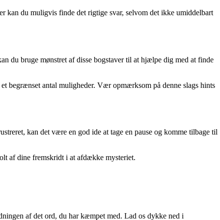
r kan du muligvis finde det rigtige svar, selvom det ikke umiddelbart
 du bruge mønstret af disse bogstaver til at hjælpe dig med at finde
kun et begrænset antal muligheder. Vær opmærksom på denne slags hints
rustreret, kan det være en god ide at tage en pause og komme tilbage til
lt af dine fremskridt i at afdække mysteriet.
tydningen af det ord, du har kæmpet med. Lad os dykke ned i