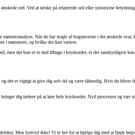
 ønskede ord. Ved at tænke på relaterede ord eller synonyme betydninge
ønsteranalyse. Når du har nogle af bogstaverne i det ønskede svar, kan
ste i mønsteret, og hvilke der kan variere.
ord, men det kun er et sted tilbage i krydsordet, er der sandsynligvis 
g det er vigtigt at give dig selv tid og være tålmodig. Hvis du bliver f
 bringer dig tættere på at løse hele krydsordet. Nyd processen og vær sto
elsker. Men fortvivl ikke! Vi er her for at hjælpe dig med at finde be