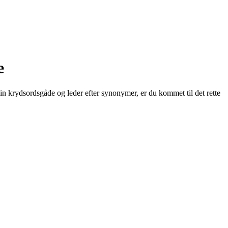
e
in krydsordsgåde og leder efter synonymer, er du kommet til det rette