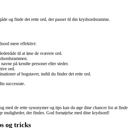
e og finde det rette ord, der passer til din krydsordsramme.
dsord mere effektivt:
edetråde til at løse de sværere ord.
krydsordsrammen.
 navne på kendte personer eller steder.
tive ord.
ioner af bogstaver, indtil du finder det rette ord.
in succesrate.
g med de rette synonymer og tips kan du øge dine chancer for at finde 
e muligheder, der findes. God fornøjelse med dine krydsord!
s og tricks