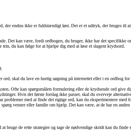
ord, der endnu ikke er fuldstændigt løst. Det er et udtryk, der bruges til 
runde. Det kan være, fordi ordbogen, du bruger, ikke har det specifikke 
re trin, du kan følge for at hjælpe dig med at løse et slagent krydsord.
d:
ord, skal du lave en hurtig søgning på internettet eller i en ordbog for 
ksten. Ofte kan spørgsmålets formulering eller de krydsende ord give d
dninger. Hvis det første forslag ikke passer, skal du overveje alternati
ar problemer med at finde det rigtige ord, kan du eksperimentere med fo
 spørg venner eller familie om hjælp. Det kan være, at de har en anden 
 at bruge de rette strategier og tage de nødvendige skridt kan du finde 