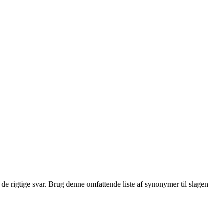
de rigtige svar. Brug denne omfattende liste af synonymer til slagen