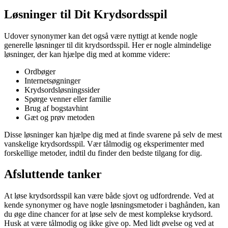
Løsninger til Dit Krydsordsspil
Udover synonymer kan det også være nyttigt at kende nogle
generelle løsninger til dit krydsordsspil. Her er nogle almindelige
løsninger, der kan hjælpe dig med at komme videre:
Ordbøger
Internetsøgninger
Krydsordsløsningssider
Spørge venner eller familie
Brug af bogstavhint
Gæt og prøv metoden
Disse løsninger kan hjælpe dig med at finde svarene på selv de mest
vanskelige krydsordsspil. Vær tålmodig og eksperimenter med
forskellige metoder, indtil du finder den bedste tilgang for dig.
Afsluttende tanker
At løse krydsordsspil kan være både sjovt og udfordrende. Ved at
kende synonymer og have nogle løsningsmetoder i baghånden, kan
du øge dine chancer for at løse selv de mest komplekse krydsord.
Husk at være tålmodig og ikke give op. Med lidt øvelse og ved at