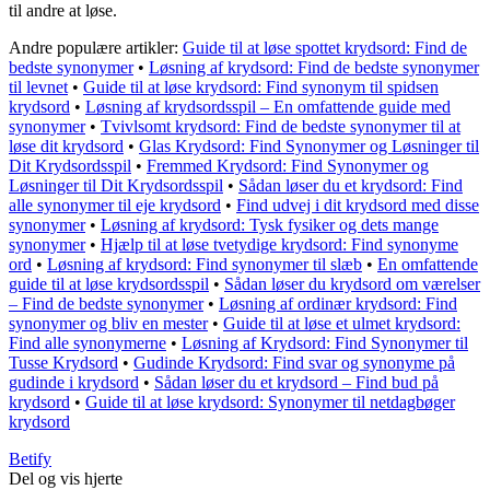
til andre at løse.
Andre populære artikler:
Guide til at løse spottet krydsord: Find de
bedste synonymer
•
Løsning af krydsord: Find de bedste synonymer
til levnet
•
Guide til at løse krydsord: Find synonym til spidsen
krydsord
•
Løsning af krydsordsspil – En omfattende guide med
synonymer
•
Tvivlsomt krydsord: Find de bedste synonymer til at
løse dit krydsord
•
Glas Krydsord: Find Synonymer og Løsninger til
Dit Krydsordsspil
•
Fremmed Krydsord: Find Synonymer og
Løsninger til Dit Krydsordsspil
•
Sådan løser du et krydsord: Find
alle synonymer til eje krydsord
•
Find udvej i dit krydsord med disse
synonymer
•
Løsning af krydsord: Tysk fysiker og dets mange
synonymer
•
Hjælp til at løse tvetydige krydsord: Find synonyme
ord
•
Løsning af krydsord: Find synonymer til slæb
•
En omfattende
guide til at løse krydsordsspil
•
Sådan løser du krydsord om værelser
– Find de bedste synonymer
•
Løsning af ordinær krydsord: Find
synonymer og bliv en mester
•
Guide til at løse et ulmet krydsord:
Find alle synonymerne
•
Løsning af Krydsord: Find Synonymer til
Tusse Krydsord
•
Gudinde Krydsord: Find svar og synonyme på
gudinde i krydsord
•
Sådan løser du et krydsord – Find bud på
krydsord
•
Guide til at løse krydsord: Synonymer til netdagbøger
krydsord
B
etify
Del og vis hjerte