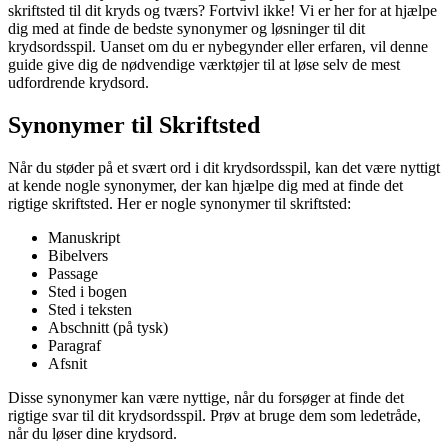
skriftsted til dit kryds og tværs? Fortvivl ikke! Vi er her for at hjælpe
dig med at finde de bedste synonymer og løsninger til dit
krydsordsspil. Uanset om du er nybegynder eller erfaren, vil denne
guide give dig de nødvendige værktøjer til at løse selv de mest
udfordrende krydsord.
Synonymer til Skriftsted
Når du støder på et svært ord i dit krydsordsspil, kan det være nyttigt
at kende nogle synonymer, der kan hjælpe dig med at finde det
rigtige skriftsted. Her er nogle synonymer til skriftsted:
Manuskript
Bibelvers
Passage
Sted i bogen
Sted i teksten
Abschnitt (på tysk)
Paragraf
Afsnit
Disse synonymer kan være nyttige, når du forsøger at finde det
rigtige svar til dit krydsordsspil. Prøv at bruge dem som ledetråde,
når du løser dine krydsord.