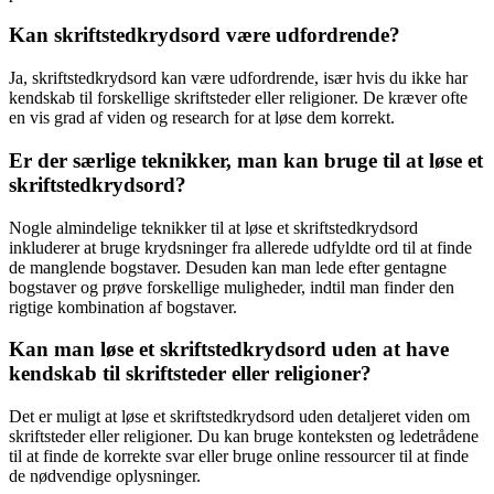
Kan skriftstedkrydsord være udfordrende?
Ja, skriftstedkrydsord kan være udfordrende, især hvis du ikke har
kendskab til forskellige skriftsteder eller religioner. De kræver ofte
en vis grad af viden og research for at løse dem korrekt.
Er der særlige teknikker, man kan bruge til at løse et
skriftstedkrydsord?
Nogle almindelige teknikker til at løse et skriftstedkrydsord
inkluderer at bruge krydsninger fra allerede udfyldte ord til at finde
de manglende bogstaver. Desuden kan man lede efter gentagne
bogstaver og prøve forskellige muligheder, indtil man finder den
rigtige kombination af bogstaver.
Kan man løse et skriftstedkrydsord uden at have
kendskab til skriftsteder eller religioner?
Det er muligt at løse et skriftstedkrydsord uden detaljeret viden om
skriftsteder eller religioner. Du kan bruge konteksten og ledetrådene
til at finde de korrekte svar eller bruge online ressourcer til at finde
de nødvendige oplysninger.