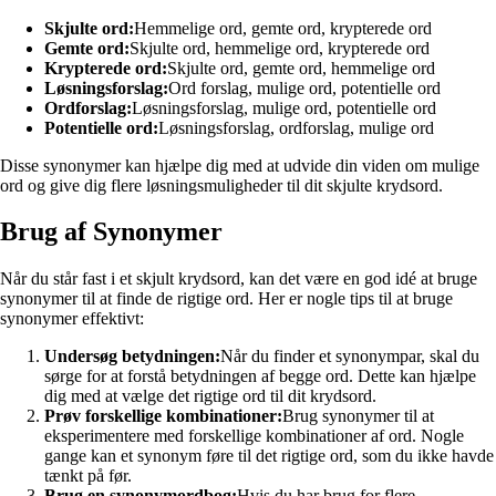
Skjulte ord:
Hemmelige ord, gemte ord, krypterede ord
Gemte ord:
Skjulte ord, hemmelige ord, krypterede ord
Krypterede ord:
Skjulte ord, gemte ord, hemmelige ord
Løsningsforslag:
Ord forslag, mulige ord, potentielle ord
Ordforslag:
Løsningsforslag, mulige ord, potentielle ord
Potentielle ord:
Løsningsforslag, ordforslag, mulige ord
Disse synonymer kan hjælpe dig med at udvide din viden om mulige
ord og give dig flere løsningsmuligheder til dit skjulte krydsord.
Brug af Synonymer
Når du står fast i et skjult krydsord, kan det være en god idé at bruge
synonymer til at finde de rigtige ord. Her er nogle tips til at bruge
synonymer effektivt:
Undersøg betydningen:
Når du finder et synonympar, skal du
sørge for at forstå betydningen af begge ord. Dette kan hjælpe
dig med at vælge det rigtige ord til dit krydsord.
Prøv forskellige kombinationer:
Brug synonymer til at
eksperimentere med forskellige kombinationer af ord. Nogle
gange kan et synonym føre til det rigtige ord, som du ikke havde
tænkt på før.
Brug en synonymordbog:
Hvis du har brug for flere