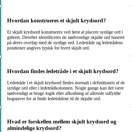
Hvordan konstrueres et skjult krydsord?
Et skjult krydsord konstrueres ved først at placere synlige ord i
gitteret. Derefter identificeres de nødvendige skjulte ord baseret
på deres overlap med de synlige ord. Ledetråde og ledetrådens
positioner angives typisk for hvert skjult ord.
Hvordan findes ledetråde i et skjult krydsord?
Ledetråde i et skjult krydsord findes normalt i definitionen af de
synlige ord eller i ledetrådkolonnen. Nogle gange kan det være
nødvendigt at bruge logik eller afkodning af allerede udfyldte
bogstaver for at finde ledetrådene til de skjulte ord.
Hvad er forskellen mellem skjult krydsord og
almindelige krydsord?