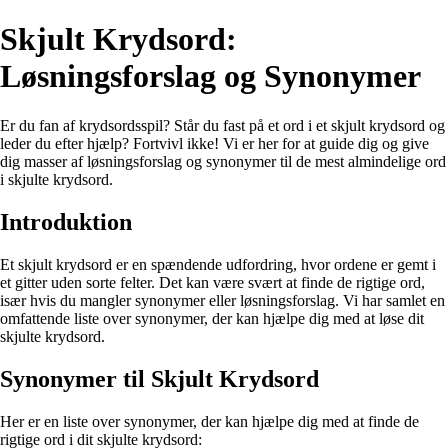
Skjult Krydsord:
Løsningsforslag og Synonymer
Er du fan af krydsordsspil? Står du fast på et ord i et skjult krydsord og
leder du efter hjælp? Fortvivl ikke! Vi er her for at guide dig og give
dig masser af løsningsforslag og synonymer til de mest almindelige ord
i skjulte krydsord.
Introduktion
Et skjult krydsord er en spændende udfordring, hvor ordene er gemt i
et gitter uden sorte felter. Det kan være svært at finde de rigtige ord,
især hvis du mangler synonymer eller løsningsforslag. Vi har samlet en
omfattende liste over synonymer, der kan hjælpe dig med at løse dit
skjulte krydsord.
Synonymer til Skjult Krydsord
Her er en liste over synonymer, der kan hjælpe dig med at finde de
rigtige ord i dit skjulte krydsord: