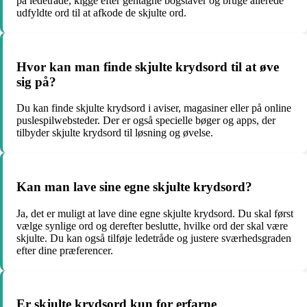
på ledetråde, kigge efter gentagne bogstaver og bruge allerede
udfyldte ord til at afkode de skjulte ord.
Hvor kan man finde skjulte krydsord til at øve
sig på?
Du kan finde skjulte krydsord i aviser, magasiner eller på online
puslespilwebsteder. Der er også specielle bøger og apps, der
tilbyder skjulte krydsord til løsning og øvelse.
Kan man lave sine egne skjulte krydsord?
Ja, det er muligt at lave dine egne skjulte krydsord. Du skal først
vælge synlige ord og derefter beslutte, hvilke ord der skal være
skjulte. Du kan også tilføje ledetråde og justere sværhedsgraden
efter dine præferencer.
Er skjulte krydsord kun for erfarne