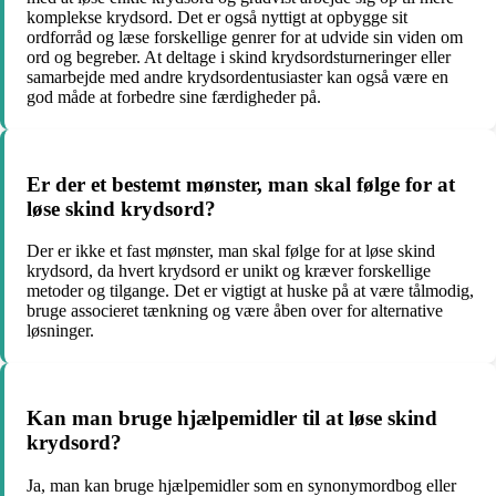
komplekse krydsord. Det er også nyttigt at opbygge sit
ordforråd og læse forskellige genrer for at udvide sin viden om
ord og begreber. At deltage i skind krydsordsturneringer eller
samarbejde med andre krydsordentusiaster kan også være en
god måde at forbedre sine færdigheder på.
Er der et bestemt mønster, man skal følge for at
løse skind krydsord?
Der er ikke et fast mønster, man skal følge for at løse skind
krydsord, da hvert krydsord er unikt og kræver forskellige
metoder og tilgange. Det er vigtigt at huske på at være tålmodig,
bruge associeret tænkning og være åben over for alternative
løsninger.
Kan man bruge hjælpemidler til at løse skind
krydsord?
Ja, man kan bruge hjælpemidler som en synonymordbog eller