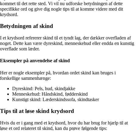
kommet til det rette sted. Vi vil nu udforske betydningen af dette
specifikke ord og give dig nogle tips til at komme videre med dit
krydsord.
Betydningen af skind
I et krydsord refererer skind til et tyndt lag, der dækker overfladen af
noget. Dette kan være dyreskind, menneskehud eller endda en kunstig
overflade som læder.
Eksempler på anvendelse af skind
Her er nogle eksempler på, hvordan ordet skind kan bruges i
forskellige sammenhænge:
Dyreskind: Pels, hud, skindjakke
Menneskehud: Håndskind, fødderskind
Kunstigt skind: Læderskindssofa, skindtasker
Tips til at løse skind krydsord
Hvis du er i gang med et krydsord, hvor du har brug for hjælp til at
løse et ord relateret til skind, kan du prøve følgende tips: