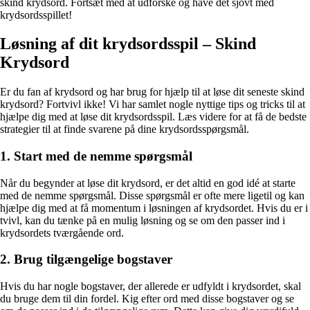
skind krydsord. Fortsæt med at udforske og have det sjovt med
krydsordsspillet!
Løsning af dit krydsordsspil – Skind
Krydsord
Er du fan af krydsord og har brug for hjælp til at løse dit seneste skind
krydsord? Fortvivl ikke! Vi har samlet nogle nyttige tips og tricks til at
hjælpe dig med at løse dit krydsordsspil. Læs videre for at få de bedste
strategier til at finde svarene på dine krydsordsspørgsmål.
1. Start med de nemme spørgsmål
Når du begynder at løse dit krydsord, er det altid en god idé at starte
med de nemme spørgsmål. Disse spørgsmål er ofte mere ligetil og kan
hjælpe dig med at få momentum i løsningen af krydsordet. Hvis du er i
tvivl, kan du tænke på en mulig løsning og se om den passer ind i
krydsordets tværgående ord.
2. Brug tilgængelige bogstaver
Hvis du har nogle bogstaver, der allerede er udfyldt i krydsordet, skal
du bruge dem til din fordel. Kig efter ord med disse bogstaver og se