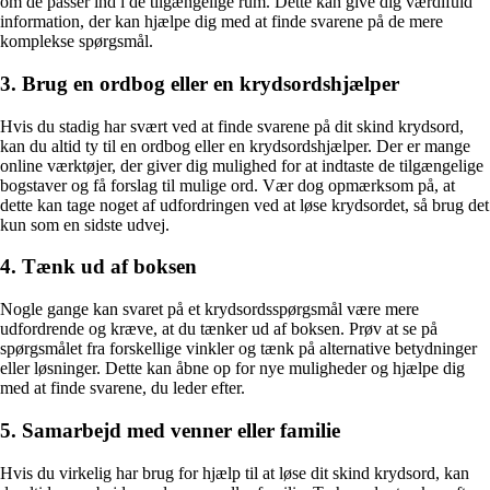
om de passer ind i de tilgængelige rum. Dette kan give dig værdifuld
information, der kan hjælpe dig med at finde svarene på de mere
komplekse spørgsmål.
3. Brug en ordbog eller en krydsordshjælper
Hvis du stadig har svært ved at finde svarene på dit skind krydsord,
kan du altid ty til en ordbog eller en krydsordshjælper. Der er mange
online værktøjer, der giver dig mulighed for at indtaste de tilgængelige
bogstaver og få forslag til mulige ord. Vær dog opmærksom på, at
dette kan tage noget af udfordringen ved at løse krydsordet, så brug det
kun som en sidste udvej.
4. Tænk ud af boksen
Nogle gange kan svaret på et krydsordsspørgsmål være mere
udfordrende og kræve, at du tænker ud af boksen. Prøv at se på
spørgsmålet fra forskellige vinkler og tænk på alternative betydninger
eller løsninger. Dette kan åbne op for nye muligheder og hjælpe dig
med at finde svarene, du leder efter.
5. Samarbejd med venner eller familie
Hvis du virkelig har brug for hjælp til at løse dit skind krydsord, kan