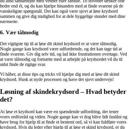
du altid samarbejde med venner eller familie. To hoveder tænker ofte
bedre end ét, og du kan hjælpe hinanden med at finde svarene på de
vanskeligste spørgsmål. Det kan også være sjovt at løse krydsord
sammen og give dig mulighed for at dele hyggelige stunder med dine
nærmeste.
6. Vær tålmodig
Det vigtigste tip til at løse dit skind krydsord er at være tålmodig.
Nogle gange kan krydsord være udfordrende, og det kan tage tid at
finde svarene. Giv dig selv tid, og lad ikke frustrationen overtage. Ved
at være tålmodig og fortsætte med at arbejde på krydsordet vil du til
sidst finde de rigtige svar.
Vi håber, at disse tips og tricks vil hjælpe dig med at løse dit skind
krydsord. Husk at nyde processen og have det sjovt undervejs!
Løsning af skindekrydsord – Hvad betyder
det?
At løse et krydsord kan være en spændende udfordring, der tester
vores ordforråd og viden. Nogle gange kan vi dog blive lidt fastlåst og
have brug for hjælp til at finde et bestemt ord, så vi kan fuldføre vores
krydsord. Hvis du leder efter hjælp til at løse et skind krydsord, er du