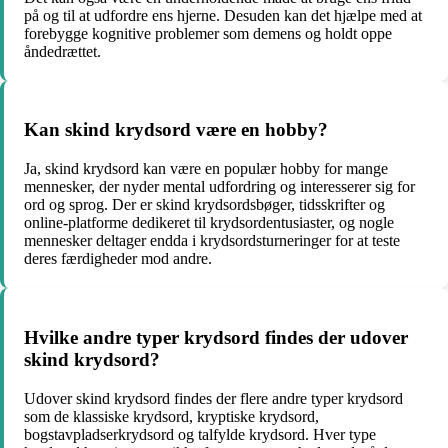
på og til at udfordre ens hjerne. Desuden kan det hjælpe med at
forebygge kognitive problemer som demens og holdt oppe
åndedrættet.
Kan skind krydsord være en hobby?
Ja, skind krydsord kan være en populær hobby for mange
mennesker, der nyder mental udfordring og interesserer sig for
ord og sprog. Der er skind krydsordsbøger, tidsskrifter og
online-platforme dedikeret til krydsordentusiaster, og nogle
mennesker deltager endda i krydsordsturneringer for at teste
deres færdigheder mod andre.
Hvilke andre typer krydsord findes der udover
skind krydsord?
Udover skind krydsord findes der flere andre typer krydsord
som de klassiske krydsord, kryptiske krydsord,
bogstavpladserkrydsord og talfylde krydsord. Hver type