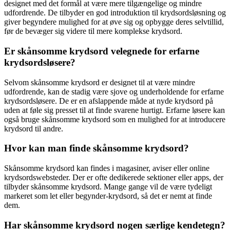
designet med det formål at være mere tilgængelige og mindre
udfordrende. De tilbyder en god introduktion til krydsordsløsning og
giver begyndere mulighed for at øve sig og opbygge deres selvtillid,
før de bevæger sig videre til mere komplekse krydsord.
Er skånsomme krydsord velegnede for erfarne
krydsordsløsere?
Selvom skånsomme krydsord er designet til at være mindre
udfordrende, kan de stadig være sjove og underholdende for erfarne
krydsordsløsere. De er en afslappende måde at nyde krydsord på
uden at føle sig presset til at finde svarene hurtigt. Erfarne løsere kan
også bruge skånsomme krydsord som en mulighed for at introducere
krydsord til andre.
Hvor kan man finde skånsomme krydsord?
Skånsomme krydsord kan findes i magasiner, aviser eller online
krydsordswebsteder. Der er ofte dedikerede sektioner eller apps, der
tilbyder skånsomme krydsord. Mange gange vil de være tydeligt
markeret som let eller begynder-krydsord, så det er nemt at finde
dem.
Har skånsomme krydsord nogen særlige kendetegn?