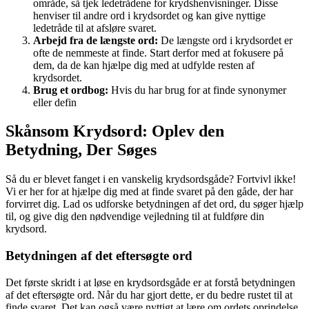
område, så tjek ledetrådene for krydshenvisninger. Disse
henviser til andre ord i krydsordet og kan give nyttige
ledetråde til at afsløre svaret.
Arbejd fra de længste ord:
De længste ord i krydsordet er
ofte de nemmeste at finde. Start derfor med at fokusere på
dem, da de kan hjælpe dig med at udfylde resten af
krydsordet.
Brug et ordbog:
Hvis du har brug for at finde synonymer
eller defin
Skånsom Krydsord: Oplev den
Betydning, Der Søges
Så du er blevet fanget i en vanskelig krydsordsgåde? Fortvivl ikke!
Vi er her for at hjælpe dig med at finde svaret på den gåde, der har
forvirret dig. Lad os udforske betydningen af det ord, du søger hjælp
til, og give dig den nødvendige vejledning til at fuldføre din
krydsord.
Betydningen af det eftersøgte ord
Det første skridt i at løse en krydsordsgåde er at forstå betydningen
af det eftersøgte ord. Når du har gjort dette, er du bedre rustet til at
finde svaret. Det kan også være nyttigt at lære om ordets oprindelse