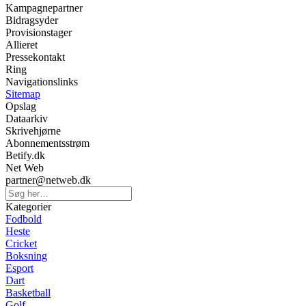
Kampagnepartner
Bidragsyder
Provisionstager
Allieret
Pressekontakt
Ring
Navigationslinks
Sitemap
Opslag
Dataarkiv
Skrivehjørne
Abonnementsstrøm
Betify.dk
Net Web
partner@netweb.dk
Kategorier
Fodbold
Heste
Cricket
Boksning
Esport
Dart
Basketball
Golf