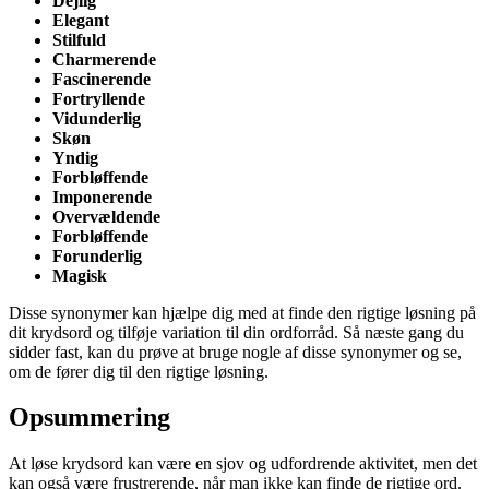
Dejlig
Elegant
Stilfuld
Charmerende
Fascinerende
Fortryllende
Vidunderlig
Skøn
Yndig
Forbløffende
Imponerende
Overvældende
Forbløffende
Forunderlig
Magisk
Disse synonymer kan hjælpe dig med at finde den rigtige løsning på
dit krydsord og tilføje variation til din ordforråd. Så næste gang du
sidder fast, kan du prøve at bruge nogle af disse synonymer og se,
om de fører dig til den rigtige løsning.
Opsummering
At løse krydsord kan være en sjov og udfordrende aktivitet, men det
kan også være frustrerende, når man ikke kan finde de rigtige ord.