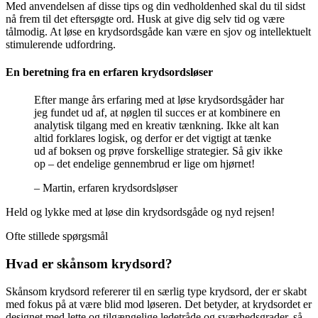
Med anvendelsen af disse tips og din vedholdenhed skal du til sidst
nå frem til det eftersøgte ord. Husk at give dig selv tid og være
tålmodig. At løse en krydsordsgåde kan være en sjov og intellektuelt
stimulerende udfordring.
En beretning fra en erfaren krydsordsløser
Efter mange års erfaring med at løse krydsordsgåder har
jeg fundet ud af, at nøglen til succes er at kombinere en
analytisk tilgang med en kreativ tænkning. Ikke alt kan
altid forklares logisk, og derfor er det vigtigt at tænke
ud af boksen og prøve forskellige strategier. Så giv ikke
op – det endelige gennembrud er lige om hjørnet!
– Martin, erfaren krydsordsløser
Held og lykke med at løse din krydsordsgåde og nyd rejsen!
Ofte stillede spørgsmål
Hvad er skånsom krydsord?
Skånsom krydsord refererer til en særlig type krydsord, der er skabt
med fokus på at være blid mod løseren. Det betyder, at krydsordet er
designet med lette og tilgængelige ledetråde og sværhedsgrader, så