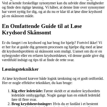
Ved at kende forskellige synonymer kan du udvide dine muligheder
og finde den rigtige løsning. Vi håber, at denne liste over synonymer
har været nyttig for dig, og at du nu er klar til at løse dine krydsord
på en skånsom måde.
En Omfattende Guide til at Løse
Krydsord Skånsomt
Er du fanget i en krydsord og har brug for hjælp? Fortvivl ikke! Vi
er her for at guide dig gennem processen og hjælpe dig med at løse
dit krydsordsproblem så skånsomt som muligt. Uanset om du er en
nybegynder eller en erfaren krydsordsløser, vil denne guide give dig
værdifuld indsigt og tips til at finde de rette svar.
Løsningsteknikker
At løse krydsord kræver både logisk tænkning og et godt ordforråd.
Her er nogle effektive teknikker, du kan bruge:
Kig efter ledetråde:
Første skridt er at studere krydsordets
ledetråde omhyggeligt. Nogle gange kan en enkelt ledetråd
føre til flere svar.
Brug krydshenvisninger:
Hvis du er fastlåst i et bestemt