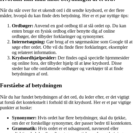
Når du står over for et ukendt ord i dit sendte krydsord, er der flere
måder, hvorpå du kan finde dets betydning. Her er et par nyttige tips:
Ordbøger:
Anvend en god ordbog til at slå ordet op. Du kan
enten bruge en fysisk ordbog eller benytte dig af online
ordbøger, der tilbyder forklaringer og synonymer.
Internetsøgning:
Gør brug af en søgemaskine som Google til at
søge efter ordet. Ofte vil du finde flere forklaringer, eksempler
og relateret information.
Krydsordhjælpesider:
Der findes også specielle hjemmesider
og online fora, der tilbyder hjælp til at løse krydsord. Disse
steder har ofte omfattende ordbøger og værktøjer til at finde
betydningen af ord.
Forståelse af betydningen
Når du har fundet betydningen af det ord, du leder efter, er det vigtigt
at forstå det kontekstuelt i forhold til dit krydsord. Her er et par vigtige
punkter at huske:
Synonymer:
Hvis ordet har flere betydninger, skal du tjekke,
om der er forskellige synonymer, der passer bedre til konteksten.
Grammatik:
Hvis ordet er et udsagnsord, navneord eller