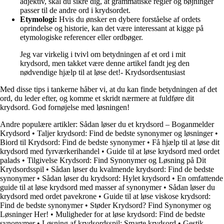
adjektiv, skal du sikre dig, at grammatiske regler og bøjninger
passer til de andre ord i krydsordet.
Etymologi:
Hvis du ønsker en dybere forståelse af ordets
oprindelse og historie, kan det være interessant at kigge på
etymologiske referencer eller ordbøger.
Jeg var virkelig i tvivl om betydningen af et ord i mit
krydsord, men takket være denne artikel fandt jeg den
nødvendige hjælp til at løse det!- Krydsordsentusiast
Med disse tips i tankerne håber vi, at du kan finde betydningen af det
ord, du leder efter, og komme et skridt nærmere at fuldføre dit
krydsord. God fornøjelse med løsningen!
Andre populære artikler:
Sådan løser du et krydsord – Boganmelder
Krydsord
•
Taljer krydsord: Find de bedste synonymer og løsninger
•
Biord til Krydsord: Find de bedste synonymer
•
Få hjælp til at løse dit
krydsord med fyrværkerihandel
•
Guide til at løse krydsord med ordet
palads
•
Tilgivelse Krydsord: Find Synonymer og Løsning på Dit
Krydsordsspil
•
Sådan løser du kvalmende krydsord: Find de bedste
synonymer
•
Sådan løser du krydsord: Hylet krydsord
•
En omfattende
guide til at løse krydsord med masser af synonymer
•
Sådan løser du
krydsord med ordet pavekrone
•
Guide til at løse viskose krydsord:
Find de bedste synonymer
•
Støder Krydsord? Find Synonymer og
Løsninger Her!
•
Muligheder for at løse krydsord: Find de bedste
synonymer
•
Løsning af krydsordsspil: Smarte krydsord
•
Gestik