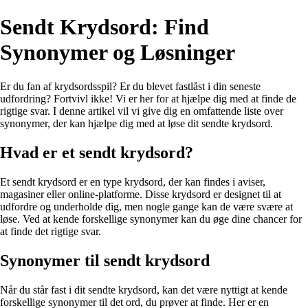
Sendt Krydsord: Find
Synonymer og Løsninger
Er du fan af krydsordsspil? Er du blevet fastlåst i din seneste
udfordring? Fortvivl ikke! Vi er her for at hjælpe dig med at finde de
rigtige svar. I denne artikel vil vi give dig en omfattende liste over
synonymer, der kan hjælpe dig med at løse dit sendte krydsord.
Hvad er et sendt krydsord?
Et sendt krydsord er en type krydsord, der kan findes i aviser,
magasiner eller online-platforme. Disse krydsord er designet til at
udfordre og underholde dig, men nogle gange kan de være svære at
løse. Ved at kende forskellige synonymer kan du øge dine chancer for
at finde det rigtige svar.
Synonymer til sendt krydsord
Når du står fast i dit sendte krydsord, kan det være nyttigt at kende
forskellige synonymer til det ord, du prøver at finde. Her er en