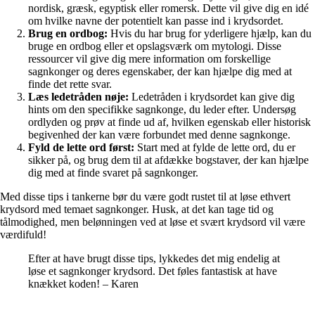
nordisk, græsk, egyptisk eller romersk. Dette vil give dig en idé
om hvilke navne der potentielt kan passe ind i krydsordet.
Brug en ordbog:
Hvis du har brug for yderligere hjælp, kan du
bruge en ordbog eller et opslagsværk om mytologi. Disse
ressourcer vil give dig mere information om forskellige
sagnkonger og deres egenskaber, der kan hjælpe dig med at
finde det rette svar.
Læs ledetråden nøje:
Ledetråden i krydsordet kan give dig
hints om den specifikke sagnkonge, du leder efter. Undersøg
ordlyden og prøv at finde ud af, hvilken egenskab eller historisk
begivenhed der kan være forbundet med denne sagnkonge.
Fyld de lette ord først:
Start med at fylde de lette ord, du er
sikker på, og brug dem til at afdække bogstaver, der kan hjælpe
dig med at finde svaret på sagnkonger.
Med disse tips i tankerne bør du være godt rustet til at løse ethvert
krydsord med temaet sagnkonger. Husk, at det kan tage tid og
tålmodighed, men belønningen ved at løse et svært krydsord vil være
værdifuld!
Efter at have brugt disse tips, lykkedes det mig endelig at
løse et sagnkonger krydsord. Det føles fantastisk at have
knækket koden! – Karen