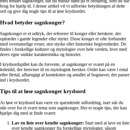
med temaet sagnkonger, har du måske stødt på et ordsprog, som du har
brug for hjælp til. I denne artikel vil vi udforske betydningen af dette
ord og give dig nogle tips til at løse krydsordet.
Hvad betyder sagnkonger?
Sagnkonger er et udtryk, der refererer til konger eller herskere, der
optræder i gamle legender eller myter. Disse konger er ofte forbundet
med overnaturlige evner, stor styrke eller historiske begivenheder. De
findes i forskellige kulturer og mytologier over hele verden, hver med
deres egne unikke karakteristika og historier.
I krydsordspillet kan du forvente, at sagnkonger er svaret på en
ledetråd, der henviser til en mytologisk hersker. Ordet kan være i ental
eller flertal, afhængigt af konteksten og antallet af bogstaver, der passer
ind i krydsordet.
Tips til at løse sagnkonger krydsord
At løse et krydsord kan være en spændende udfordring, især når du
står over for et svært tema som sagnkonger. Her er nogle tips, der kan
hjælpe dig med at finde svaret:
Lav en liste over kendte sagnkonger:
Start med at lave en liste
over kendte sagnkonger fra forskellige mytologier, såsom