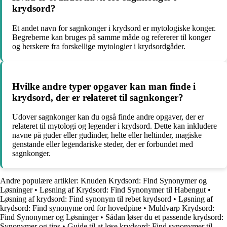
krydsord?
Et andet navn for sagnkonger i krydsord er mytologiske konger.
Begreberne kan bruges på samme måde og refererer til konger
og herskere fra forskellige mytologier i krydsordgåder.
Hvilke andre typer opgaver kan man finde i
krydsord, der er relateret til sagnkonger?
Udover sagnkonger kan du også finde andre opgaver, der er
relateret til mytologi og legender i krydsord. Dette kan inkludere
navne på guder eller gudinder, helte eller heltinder, magiske
genstande eller legendariske steder, der er forbundet med
sagnkonger.
Andre populære artikler:
Knuden Krydsord: Find Synonymer og
Løsninger
•
Løsning af Krydsord: Find Synonymer til Habengut
•
Løsning af krydsord: Find synonym til rebet krydsord
•
Løsning af
krydsord: Find synonyme ord for hovedpine
•
Muldvarp Krydsord:
Find Synonymer og Løsninger
•
Sådan løser du et passende krydsord:
Synonymer og tips
•
Guide til at løse krydsord: Find synonymer til