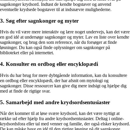
sagnkonger krydsord. Indtast de kendte bogstaver og anvend
eventuelle krydsede bogstaver til at indsnævre mulighederne.
3. Søg efter sagnkonger og myter
Hvis du vil være mere interaktiv og lære noget undervejs, kan det være
en god idé at undersøge sagnkonger og myter. Lav en liste over kendte
sagnkonger, og brug den som reference, når du forsøger at finde
løsninger. Du kan også finde oplysninger om sagnkonger på
biblioteket eller på internettet.
4. Konsulter en ordbog eller encyklopædi
Hvis du har brug for mere dybtgående information, kan du konsultere
en ordbog eller encyklopædi, der har afsnit om mytologi og
sagnkonger. Disse ressourcer kan give dig mere indsigt og hjælpe dig
med at finde de rigtige svar.
5. Samarbejd med andre krydsordsentusiaster
Når det kommer til at løse svære krydsord, kan det være nyttigt at
række ud efter hjælp fra andre krydsordsentusiaster. Deltag i online-
krydsordsfora eller tal med venner og familie, der også elsker krydsord.
De kan måske have en idé til den rigtige løsning på dit sagnkonge