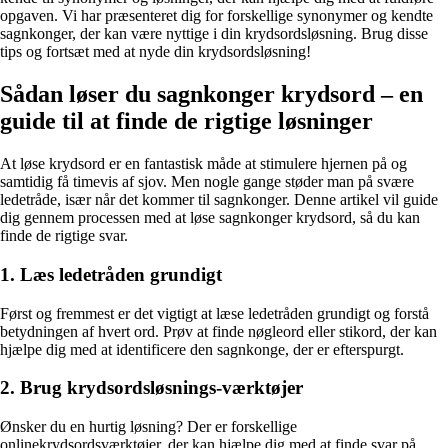
opgaven. Vi har præsenteret dig for forskellige synonymer og kendte
sagnkonger, der kan være nyttige i din krydsordsløsning. Brug disse
tips og fortsæt med at nyde din krydsordsløsning!
Sådan løser du sagnkonger krydsord – en
guide til at finde de rigtige løsninger
At løse krydsord er en fantastisk måde at stimulere hjernen på og
samtidig få timevis af sjov. Men nogle gange støder man på svære
ledetråde, især når det kommer til sagnkonger. Denne artikel vil guide
dig gennem processen med at løse sagnkonger krydsord, så du kan
finde de rigtige svar.
1. Læs ledetråden grundigt
Først og fremmest er det vigtigt at læse ledetråden grundigt og forstå
betydningen af ​​hvert ord. Prøv at finde nøgleord eller stikord, der kan
hjælpe dig med at identificere den sagnkonge, der er efterspurgt.
2. Brug krydsordsløsnings-værktøjer
Ønsker du en hurtig løsning? Der er forskellige
onlinekrydsordsværktøjer, der kan hjælpe dig med at finde svar på