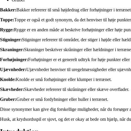
Bakker:
Bakker refererer til små højdedrag eller forhøjninger i terræn
Toppe:
Toppe er også et godt synonym, da det henviser til høje punkter 
Rygge:
Rygge er en anden måde at beskrive forhøjninger eller høje pun
Stigninger:
Stigninger refererer til områder, der stiger i højde eller hæl
Skraninger:
Skraninger beskriver skråninger eller hældninger i terræne
Forhøjninger:
Forhøjninger er et generelt udtryk for høje punkter eller 
Ujævnheder:
Ujævnheder henviser til uregelmæssigheder eller ujævnhe
Knolde:
Knolde er små forhøjninger eller klumper i terrænet.
Skævheder:
Skævheder refererer til skråninger eller skæve overflader.
Gruber:
Gruber er små fordybninger eller huller i terrænet.
Disse synonymer kan give dig forskellige muligheder, når du forsøger at
Husk, at krydsordsspil er sjovt, og det er okay at bede om hjælp, når d