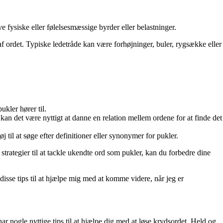
ve fysiske eller følelsesmæssige byrder eller belastninger.
af ordet. Typiske ledetråde kan være forhøjninger, buler, rygsække eller
ukler hører til.
n det være nyttigt at danne en relation mellem ordene for at finde det
 til at søge efter definitioner eller synonymer for pukler.
 strategier til at tackle ukendte ord som pukler, kan du forbedre dine
r disse tips til at hjælpe mig med at komme videre, når jeg er
r nogle nyttige tips til at hjælpe dig med at løse krydsordet. Held og