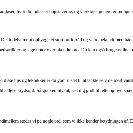
løser, hvor du indtaster bogstaverne, og værktøjet genererer mulige ko
d. Det indebærer at opbygge et stort ordforråd og være bekendt med båd
yhedsartikler og tage noter over ukendte ord. Du kan også bruge online
isse tips og teknikker er du godt rustet til at tackle selv de mest vansk
 til at løse krydsord. Så grab en blyant, sæt dig godt til rette og nyd 
mellem støder vi på nogle ord, som vi ikke kender betydningen af. Et s