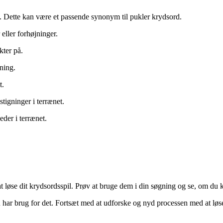
et. Dette kan være et passende synonym til pukler krydsord.
eller forhøjninger.
kter på.
dning.
t.
stigninger i terrænet.
der i terrænet.
 løse dit krydsordsspil. Prøv at bruge dem i din søgning og se, om du ka
u har brug for det. Fortsæt med at udforske og nyd processen med at løse