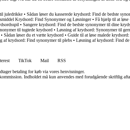
il juledrikke
•
Sådan løser du kasserede krydsord: Find de bedste syn
gsmiddel Krydsord: Find Synonymer og Løsninger
•
Få hjælp til at løs
dsordsspil
•
Sangere krydsord: Find de bedste synonymer til dine kryd
ynonymer til tugtede krydsord
•
Løsning af krydsord: Synonymer til ge
•
Sådan løser du et vætte krydsord
•
Guide til at løse malede krydsord
g af krydsord: Find synonymer til plebs
•
Løsning af krydsord: Find de
terest
TikTok
Mail
RSS
dtager betaling for køb via vores henvisninger.
få kommission. Indholdet må kun anvendes med forudgående skriftlig afta