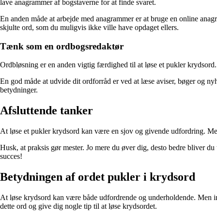
lave anagrammer af bogstaverne for at finde svaret.
En anden måde at arbejde med anagrammer er at bruge en online anagram
skjulte ord, som du muligvis ikke ville have opdaget ellers.
Tænk som en ordbogsredaktør
Ordbløsning er en anden vigtig færdighed til at løse et pukler krydsor
En god måde at udvide dit ordforråd er ved at læse aviser, bøger og n
betydninger.
Afsluttende tanker
At løse et pukler krydsord kan være en sjov og givende udfordring. Med d
Husk, at praksis gør mester. Jo mere du øver dig, desto bedre bliver du
succes!
Betydningen af ​​ordet pukler i krydsord
At løse krydsord kan være både udfordrende og underholdende. Men indi
dette ord og give dig nogle tip til at løse krydsordet.