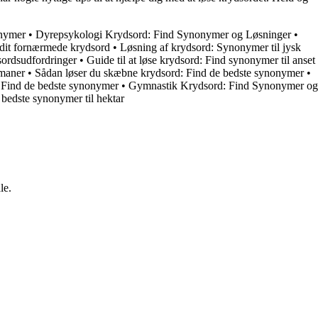
onymer
•
Dyrepsykologi Krydsord: Find Synonymer og Løsninger
•
e dit fornærmede krydsord
•
Løsning af krydsord: Synonymer til jysk
sordsudfordringer
•
Guide til at løse krydsord: Find synonymer til anset
rmaner
•
Sådan løser du skæbne krydsord: Find de bedste synonymer
•
: Find de bedste synonymer
•
Gymnastik Krydsord: Find Synonymer og
 bedste synonymer til hektar
le.