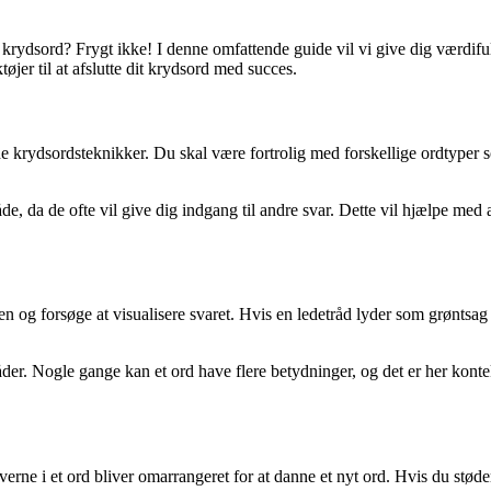
krydsord? Frygt ikke! I denne omfattende guide vil vi give dig værdifuld
øjer til at afslutte dit krydsord med succes.
nde krydsordsteknikker. Du skal være fortrolig med forskellige ordtyper
de, da de ofte vil give dig indgang til andre svar. Dette vil hjælpe med 
råden og forsøge at visualisere svaret. Hvis en ledetråd lyder som grøn
er. Nogle gange kan et ord have flere betydninger, og det er her konte
verne i et ord bliver omarrangeret for at danne et nyt ord. Hvis du stød