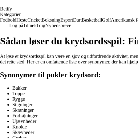
B
etify
Kategorier
Fodbold
Heste
Cricket
Boksning
Esport
Dart
Basketball
Golf
Amerikansk f
Log på
Tilmeld dig
Nyhedsbreve
Sådan løser du krydsordsspil: F
At løse et krydsordsspil kan være en sjov og udfordrende aktivitet, men 
det rette sted. Her er en omfattende liste over synonymer, der kan hjælpe
Synonymer til pukler krydsord:
Bakker
Toppe
Rygge
Stigninger
Skraninger
Forhøjninger
Ujævnheder
Knolde
Skævheder
Gruber