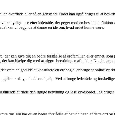
r i en overflade eller på en genstand. Ordet kan også bruges til at beskri
være nyttigt at se efter ledetråde, der peger mod en bestemt definition 
rdet kan vi begynde at danne en ide om, hvad ordet kunne være.
, der kan give dig en bedre forståelse af ordfamilien eller emnet, som p
r kan hjælpe dig med at afgøre betydningen af ​​pukler. Nogle gange ka
et være en god idé at konsultere en ordbog eller bruge et online værktøj
g, og det er okay at bede om hjælp. Ved at bruge ledetråde og forskellige
fredsstillende at finde den rigtige betydning og løse krydsordet. Jeg bruge
mre dig. Nu har du en bedre forståelse af betydningen af dette ord og ha