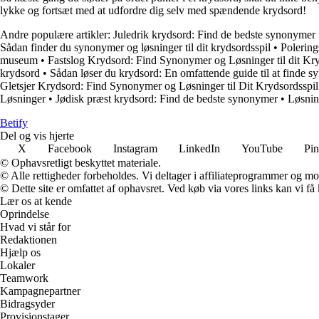
lykke og fortsæt med at udfordre dig selv med spændende krydsord!
Andre populære artikler:
Juledrik krydsord: Find de bedste synonymer t
Sådan finder du synonymer og løsninger til dit krydsordsspil
•
Polerin
museum
•
Fastslog Krydsord: Find Synonymer og Løsninger til dit Kry
krydsord
•
Sådan løser du krydsord: En omfattende guide til at finde s
Gletsjer Krydsord: Find Synonymer og Løsninger til Dit Krydsordsspil
Løsninger
•
Jødisk præst krydsord: Find de bedste synonymer
•
Løsnin
B
etify
Del og vis hjerte
X
Facebook
Instagram
LinkedIn
YouTube
Pin
© Ophavsretligt beskyttet materiale.
© Alle rettigheder forbeholdes. Vi deltager i affiliateprogrammer og mo
© Dette site er omfattet af ophavsret. Ved køb via vores links kan vi 
Lær os at kende
Oprindelse
Hvad vi står for
Redaktionen
Hjælp os
Lokaler
Teamwork
Kampagnepartner
Bidragsyder
Provisionstager