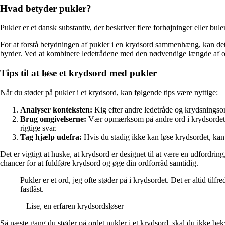
Hvad betyder pukler?
Pukler er et dansk substantiv, der beskriver flere forhøjninger eller bule
For at forstå betydningen af ​​pukler i en krydsord sammenhæng, kan det 
byrder. Ved at kombinere ledetrådene med den nødvendige længde af o
Tips til at løse et krydsord med pukler
Når du støder på pukler i et krydsord, kan følgende tips være nyttige:
Analyser konteksten:
Kig efter andre ledetråde og krydsningsord
Brug omgivelserne:
Vær opmærksom på andre ord i krydsordet, de
rigtige svar.
Tag hjælp udefra:
Hvis du stadig ikke kan løse krydsordet, kan d
Det er vigtigt at huske, at krydsord er designet til at være en udfordrin
chancer for at fuldføre krydsord og øge din ordforråd samtidig.
Pukler er et ord, jeg ofte støder på i krydsordet. Det er altid til
fastlåst.
– Lise, en erfaren krydsordsløser
Så næste gang du støder på ordet pukler i et krydsord, skal du ikke beky