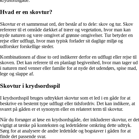
krydsordsgåde.
Hvad er en skovtur?
Skovtur er et sammensat ord, der består af to dele: skov og tur. Skov
refererer til et område dækket af træer og vegetation, hvor man kan
nyde naturen og være omgivet af grønne omgivelser. Tur betyder en
rejse eller udflugt, hvor man typisk forlader sit daglige miljø og
udforsker forskellige steder.
Kombinationen af ​​disse to ord indikerer derfor en udflugt eller rejse til
skoven. Det kan referere til en planlagt begivenhed, hvor man tager ud
i naturen med venner eller familie for at nyde det udendørs, spise mad,
lege og slappe af.
Skovtur i krydsordsspil
I krydsordsspil bruges udtrykket skovtur som et led i en gåde for at
beskrive en bestemt type udflugt eller tidsfordriv. Det kan indikere, at
svaret på gåden er et synonym eller en relateret term til skovtur.
Når du forsøger at løse en krydsordsgåde, der inkluderer skovtur, er det
vigtigt at tænke på konteksten og ledetrådene omkring dette udtryk.
Sørg for at analysere de andre ledetråde og bogstaver i gåden for at
finde det passende svar.