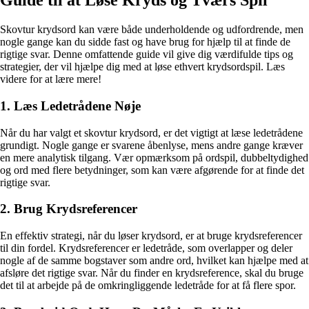
Guide til at Løse Kryds og Tværs Spil
Skovtur krydsord kan være både underholdende og udfordrende, men
nogle gange kan du sidde fast og have brug for hjælp til at finde de
rigtige svar. Denne omfattende guide vil give dig værdifulde tips og
strategier, der vil hjælpe dig med at løse ethvert krydsordspil. Læs
videre for at lære mere!
1. Læs Ledetrådene Nøje
Når du har valgt et skovtur krydsord, er det vigtigt at læse ledetrådene
grundigt. Nogle gange er svarene åbenlyse, mens andre gange kræver
en mere analytisk tilgang. Vær opmærksom på ordspil, dubbeltydighed
og ord med flere betydninger, som kan være afgørende for at finde det
rigtige svar.
2. Brug Krydsreferencer
En effektiv strategi, når du løser krydsord, er at bruge krydsreferencer
til din fordel. Krydsreferencer er ledetråde, som overlapper og deler
nogle af de samme bogstaver som andre ord, hvilket kan hjælpe med at
afsløre det rigtige svar. Når du finder en krydsreference, skal du bruge
det til at arbejde på de omkringliggende ledetråde for at få flere spor.