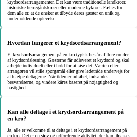
krydsordsarrangementer. Det kan være traditionelle landkroer,
historiske herregårdskroer eller moderne bykroer. Fælles for
dem alle er, at de ønsker at tilbyde deres gæster en unik og
underholdende oplevelse.
Hvordan fungerer et krydsordsarrangement?
Et krydsordsarrangement på en kro typisk består af flere runder
af krydsordsløsning. Gæsterne får udleveret et krydsord og skal
arbejde individuelt eller i hold for at løse det. Værten eller
arrangøren vil stille spørgsmål eller give ledetråde undervejs for
at hjælpe deltagerne. Når tiden er udløbet, indsamles
besvarelserne, og vindere kåres baseret på nøjagtighed og
hastighed.
Kan alle deltage i et krydsordsarrangement på
en kro?
Ja, alle er velkomne til at deltage i et krydsordsarrangement på
en kro. Det er en sjov og udfordrende aktivitet, der kan tilpasses