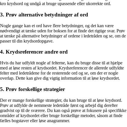
kro krydsord og undgå at bruge upassende eller ukorrekte ord.
3. Prøv alternative betydninger af ord
Nogle gange kan et ord have flere betydninger, og det kan være
nødvendigt at tænke uden for boksen for at finde det rigtige svar. Prøv
at tænke på alternative betydninger af ordene i ledetråden og se, om de
passer til din krydsordopgave.
4. Krydsreferencer andre ord
Hvis du har udfyldt nogle af felterne, kan du bruge disse til at hjælpe
med at løse resten af krydsordet. Krydsreferencer de allerede udfyldte
felter med ledetrådene for de resterende ord og se, om der er nogle
overlap. Dette kan give dig vigtig information til at løse krydsordet.
5. Prøv forskellige strategier
Der er mange forskellige strategier, du kan bruge til at løse krydsord.
Prøv at udfylde de nemmeste ledetråde først og arbejd dig derefter
gradvist op til de sværere. Du kan også prøve at fokusere på specifikke
områder af krydsordet eller bruge forskellige metoder, såsom at finde
fælles bogstaver eller løse anagrammer.