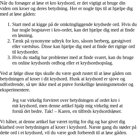
Når du forsøger at løse et kro krydsord, er det vigtigt at bruge din
viden om kroer og deres betydning. Her er nogle tips til at hjælpe dig
med at løse gåden:
Start med at kigge på de omkringliggende krydsede ord. Hvis du
har nogle bogstaver i kro-ordet, kan det hjælpe dig med at finde
en løsning.
Tænk på synonyme udtryk for kro, såsom herberg, gæstgiveri
eller værtshus. Disse kan hjælpe dig med at finde det rigtige ord
til krydsordet.
Hvis du stadig har problemer med at finde svaret, kan du bruge
en online krydsords ordbog eller et krydsordsopslag.
Ved at følge disse tips skulle du være godt rustet til at løse gåden om
betydningen af kroer i dit krydsord. Husk at krydsord er sjove og
udfordrende, så tøv ikke med at prøve forskellige løsningsmetoder og
eksperimentere.
Jeg var virkelig forvirret over betydningen af ordet kro i
mit krydsord, men denne artikel hjalp mig virkelig med at
forstå det bedre. Tak! – Karen, en tilfreds krydsordsløser.
Vi håber, at denne artikel har været nyttig for dig og har givet dig
klarhed over betydningen af kroer i krydsord. Næste gang du støder på
dette ord i et krydsord, vil du være godt forberedt til at løse gåden.