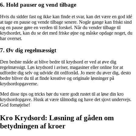
6. Hold pauser og vend tilbage
Hvis du sidder fast og ikke kan finde et svar, kan det være en god idé
at tage en pause og vende tilbage senere. Nogle gange kan friskt sind
og en pause gøre en verden til forskel. Når du vender tilbage til
krydsordet, kan du se det med friske øjne og måske opdage noget, du
har overset.
7. Øv dig regelmæssigt
Den bedste måde at blive bedre til krydsord er ved at øve dig
regelmæssigt. Løs krydsord i aviser, magasiner eller online for at
udfordre dig selv og udvide dit ordforråd. Jo mere du øver dig, desto
bedre bliver du til at finde kreative og originale løsninger på
krydsordopgaverne.
Med disse tips og tricks bør du være godt rustet til at løse din kro
krydsordopgave. Husk at være tålmodig og have det sjovt undervejs.
God fornøjelse!
Kro Krydsord: Løsning af gåden om
betydningen af kroer