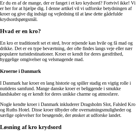
Er du en af de mange, der er fanget i et kro krydsord? Fortvivl ikke! Vi
er her for at hjælpe dig. I denne artikel vil vi udforske betydningen af
kroer og give dig indsigt og vejledning til at løse dette gådefulde
krydsordspørgsmål.
Hvad er en kro?
En kro er traditionelt set et sted, hvor rejsende kan hvile og få mad og
drikke. Det er en type beværtning, der ofte findes langs veje eller nær
populære turistdestinationer. Kroer er kendt for deres gæstfrihed,
hyggelige omgivelser og velsmagende mad.
Kroerne i Danmark
I Danmark har kroer en lang historie og spiller stadig en vigtig rolle i
nutidens samfund. Mange danske kroer er beliggende i smukke
landskaber og er kendt for deres unikke charme og atmosfære.
Nogle kendte kroer i Danmark inkluderer Dragsholm Slot, Falsled Kro
og Ruths Hotel. Disse kroer tilbyder ofte overnatningsmuligheder og
særlige oplevelser for besøgende, der ønsker at udforske landet.
Løsning af kro krydsord