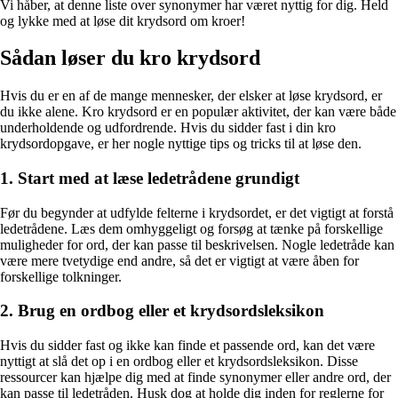
Vi håber, at denne liste over synonymer har været nyttig for dig. Held
og lykke med at løse dit krydsord om kroer!
Sådan løser du kro krydsord
Hvis du er en af de mange mennesker, der elsker at løse krydsord, er
du ikke alene. Kro krydsord er en populær aktivitet, der kan være både
underholdende og udfordrende. Hvis du sidder fast i din kro
krydsordopgave, er her nogle nyttige tips og tricks til at løse den.
1. Start med at læse ledetrådene grundigt
Før du begynder at udfylde felterne i krydsordet, er det vigtigt at forstå
ledetrådene. Læs dem omhyggeligt og forsøg at tænke på forskellige
muligheder for ord, der kan passe til beskrivelsen. Nogle ledetråde kan
være mere tvetydige end andre, så det er vigtigt at være åben for
forskellige tolkninger.
2. Brug en ordbog eller et krydsordsleksikon
Hvis du sidder fast og ikke kan finde et passende ord, kan det være
nyttigt at slå det op i en ordbog eller et krydsordsleksikon. Disse
ressourcer kan hjælpe dig med at finde synonymer eller andre ord, der
kan passe til ledetråden. Husk dog at holde dig inden for reglerne for