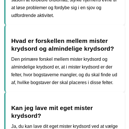
at løse problemer og fordybe sig i en sjov og
udfordrende aktivitet.
Hvad er forskellen mellem mister
krydsord og almindelige krydsord?
Den primære forskel mellem mister krydsord og
almindelige krydsord er, at i mister krydsord er der
felter, hvor bogstaverne mangler, og du skal finde ud
af, hvilke bogstaver der skal placeres i disse felter.
Kan jeg lave mit eget mister
krydsord?
Ja, du kan lave dit eget mister krydsord ved at vælge