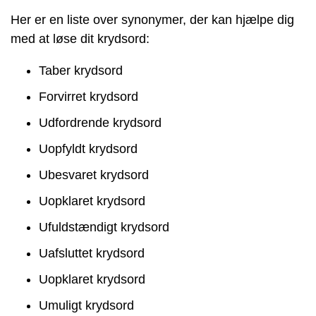
Her er en liste over synonymer, der kan hjælpe dig
med at løse dit krydsord:
Taber krydsord
Forvirret krydsord
Udfordrende krydsord
Uopfyldt krydsord
Ubesvaret krydsord
Uopklaret krydsord
Ufuldstændigt krydsord
Uafsluttet krydsord
Uopklaret krydsord
Umuligt krydsord