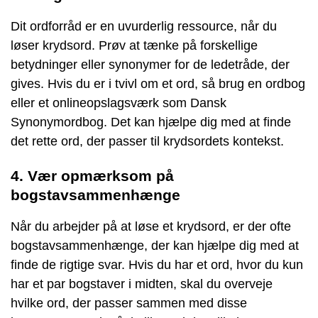
Dit ordforråd er en uvurderlig ressource, når du
løser krydsord. Prøv at tænke på forskellige
betydninger eller synonymer for de ledetråde, der
gives. Hvis du er i tvivl om et ord, så brug en ordbog
eller et onlineopslagsværk som Dansk
Synonymordbog. Det kan hjælpe dig med at finde
det rette ord, der passer til krydsordets kontekst.
4. Vær opmærksom på
bogstavsammenhænge
Når du arbejder på at løse et krydsord, er der ofte
bogstavsammenhænge, der kan hjælpe dig med at
finde de rigtige svar. Hvis du har et ord, hvor du kun
har et par bogstaver i midten, skal du overveje
hvilke ord, der passer sammen med disse