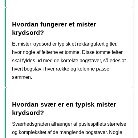
Hvordan fungerer et mister
krydsord?
Et mister krydsord er typisk et rektangulært gitter,
hvor nogle af felterne er tomme. Disse tomme felter
skal fyldes ud med de korrekte bogstaver, således at
hvert bogstav i hver række og kolonne passer
sammen.
Hvordan svær er en typisk mister
krydsord?
Sværhedsgraden afhænger af puslespillets størrelse
og kompleksitet af de manglende bogstaver. Nogle