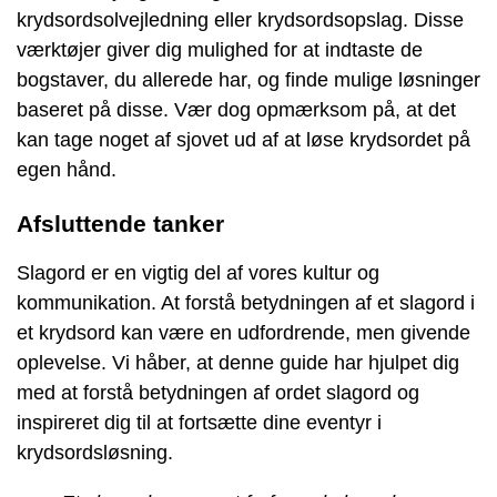
krydsordsolvejledning eller krydsordsopslag. Disse
værktøjer giver dig mulighed for at indtaste de
bogstaver, du allerede har, og finde mulige løsninger
baseret på disse. Vær dog opmærksom på, at det
kan tage noget af sjovet ud af at løse krydsordet på
egen hånd.
Afsluttende tanker
Slagord er en vigtig del af vores kultur og
kommunikation. At forstå betydningen af et slagord i
et krydsord kan være en udfordrende, men givende
oplevelse. Vi håber, at denne guide har hjulpet dig
med at forstå betydningen af ordet slagord og
inspireret dig til at fortsætte dine eventyr i
krydsordsløsning.