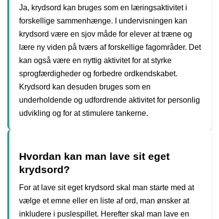
Ja, krydsord kan bruges som en læringsaktivitet i
forskellige sammenhænge. I undervisningen kan
krydsord være en sjov måde for elever at træne og
lære ny viden på tværs af forskellige fagområder. Det
kan også være en nyttig aktivitet for at styrke
sprogfærdigheder og forbedre ordkendskabet.
Krydsord kan desuden bruges som en
underholdende og udfordrende aktivitet for personlig
udvikling og for at stimulere tankerne.
Hvordan kan man lave sit eget
krydsord?
For at lave sit eget krydsord skal man starte med at
vælge et emne eller en liste af ord, man ønsker at
inkludere i puslespillet. Herefter skal man lave en