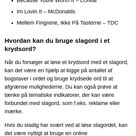
Because Youre Worth It – LOréal
Im Lovin It – McDonalds
Mellem Fingrene, Ikke På Tasterne – TDC
Hvordan kan du bruge slagord i et
krydsord?
Når du forsøger at løse et krydsord med et slagord,
kan det være en hjælp at kigge på antallet af
bogstaver i ordet og bruge krydsede ord til at
afgrænse mulighederne. Du kan også prøve at
tænke på tematiske indikatorer, der kan være
forbundet med slagord, som f.eks. reklame eller
mærke.
Hvis du stadig har svært ved at løse slagordet, kan
det være nyttigt at bruge en online