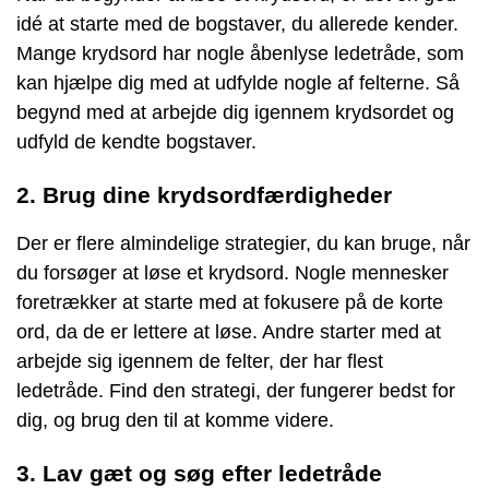
idé at starte med de bogstaver, du allerede kender.
Mange krydsord har nogle åbenlyse ledetråde, som
kan hjælpe dig med at udfylde nogle af felterne. Så
begynd med at arbejde dig igennem krydsordet og
udfyld de kendte bogstaver.
2. Brug dine krydsordfærdigheder
Der er flere almindelige strategier, du kan bruge, når
du forsøger at løse et krydsord. Nogle mennesker
foretrækker at starte med at fokusere på de korte
ord, da de er lettere at løse. Andre starter med at
arbejde sig igennem de felter, der har flest
ledetråde. Find den strategi, der fungerer bedst for
dig, og brug den til at komme videre.
3. Lav gæt og søg efter ledetråde