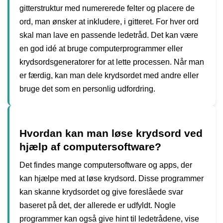
gitterstruktur med numererede felter og placere de
ord, man ønsker at inkludere, i gitteret. For hver ord
skal man lave en passende ledetråd. Det kan være
en god idé at bruge computerprogrammer eller
krydsordsgeneratorer for at lette processen. Når man
er færdig, kan man dele krydsordet med andre eller
bruge det som en personlig udfordring.
Hvordan kan man løse krydsord ved
hjælp af computersoftware?
Det findes mange computersoftware og apps, der
kan hjælpe med at løse krydsord. Disse programmer
kan skanne krydsordet og give foreslåede svar
baseret på det, der allerede er udfyldt. Nogle
programmer kan også give hint til ledetrådene, vise