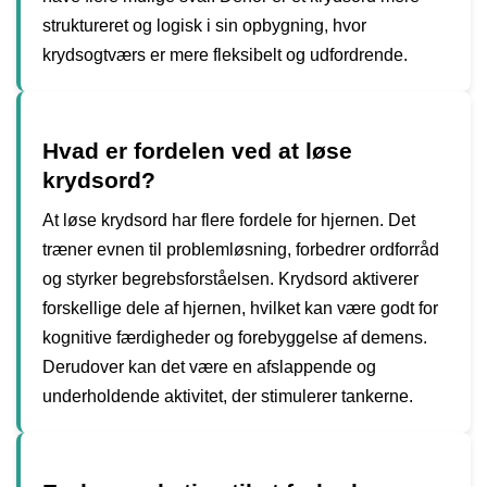
struktureret og logisk i sin opbygning, hvor
krydsogtværs er mere fleksibelt og udfordrende.
Hvad er fordelen ved at løse
krydsord?
At løse krydsord har flere fordele for hjernen. Det
træner evnen til problemløsning, forbedrer ordforråd
og styrker begrebsforståelsen. Krydsord aktiverer
forskellige dele af hjernen, hvilket kan være godt for
kognitive færdigheder og forebyggelse af demens.
Derudover kan det være en afslappende og
underholdende aktivitet, der stimulerer tankerne.