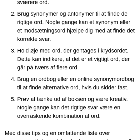
sværere ord.
Brug synonymer og antonymer til at finde de
rigtige ord. Nogle gange kan et synonym eller
et modsætningsord hjælpe dig med at finde det
korrekte svar.
Hold øje med ord, der gentages i krydsordet.
Dette kan indikere, at det er et vigtigt ord, der
går på tværs af flere ord.
Brug en ordbog eller en online synonymordbog
til at finde alternative ord, hvis du sidder fast.
Prøv at tænke ud af boksen og være kreativ.
Nogle gange kan det rigtige svar være en
overraskende kombination af ord.
Med disse tips og en omfattende liste over