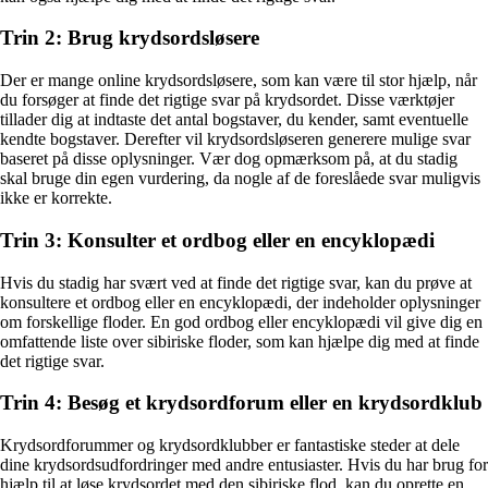
Trin 2: Brug krydsordsløsere
Der er mange online krydsordsløsere, som kan være til stor hjælp, når
du forsøger at finde det rigtige svar på krydsordet. Disse værktøjer
tillader dig at indtaste det antal bogstaver, du kender, samt eventuelle
kendte bogstaver. Derefter vil krydsordsløseren generere mulige svar
baseret på disse oplysninger. Vær dog opmærksom på, at du stadig
skal bruge din egen vurdering, da nogle af de foreslåede svar muligvis
ikke er korrekte.
Trin 3: Konsulter et ordbog eller en encyklopædi
Hvis du stadig har svært ved at finde det rigtige svar, kan du prøve at
konsultere et ordbog eller en encyklopædi, der indeholder oplysninger
om forskellige floder. En god ordbog eller encyklopædi vil give dig en
omfattende liste over sibiriske floder, som kan hjælpe dig med at finde
det rigtige svar.
Trin 4: Besøg et krydsordforum eller en krydsordklub
Krydsordforummer og krydsordklubber er fantastiske steder at dele
dine krydsordsudfordringer med andre entusiaster. Hvis du har brug for
hjælp til at løse krydsordet med den sibiriske flod, kan du oprette en