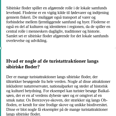
Sibiriske floder spiller en afgørende rolle i de lokale samfunds
levebrød. Floderne er en vigtig kilde til fødevarer og indtjening
gennem fiskeri. De muliggør også transport af varer og
forbindelse mellem fjerntliggende samfund og byer. Floderne er
også en del af kulturen og identiteten i regionen, da de spiller en
central rolle i menneskers dagligliv, traditioner og historie.
Samlet set er sibiriske floder afgørende for det lokale samfunds
overlevelse og udvikling.
Hvad er nogle af de turistattraktioner langs
sibiriske floder?
Der er mange turistattraktioner langs sibiriske floder, der
tiltrækker besøgende fra hele verden. Nogle af disse attraktioner
inkluderer naturreservater, nationalparker og steder af historisk
og kulturel betydning. For eksempel kan turister besøge Baikal-
søen, der er en af ​​verdens dybeste søer og er omgivet af en
smuk natur. Os Berezovye-skoven, der strækker sig langs Ob-
floden, er kendt for sine frodige skove og unikke biodiversitet.
Disse er blot nogle få eksempler på de mange turistattraktioner
langs sibiriske floder.