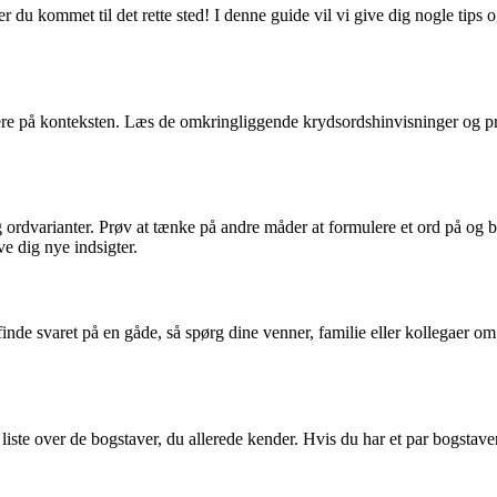
 du kommet til det rette sted! I denne guide vil vi give dig nogle tips og 
re på konteksten. Læs de omkringliggende krydsordshinvisninger og prøv
 ordvarianter. Prøv at tænke på andre måder at formulere et ord på og 
e dig nye indsigter.
finde svaret på en gåde, så spørg dine venner, familie eller kollegaer 
liste over de bogstaver, du allerede kender. Hvis du har et par bogstav