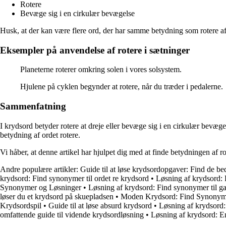
Rotere
Bevæge sig i en cirkulær bevægelse
Husk, at der kan være flere ord, der har samme betydning som rotere
Eksempler på anvendelse af rotere i sætninger
Planeterne roterer omkring solen i vores solsystem.
Hjulene på cyklen begynder at rotere, når du træder i pedalerne.
Sammenfatning
I krydsord betyder rotere at dreje eller bevæge sig i en cirkulær bevægel
betydning af ordet rotere.
Vi håber, at denne artikel har hjulpet dig med at finde betydningen af 
Andre populære artikler:
Guide til at løse krydsordopgaver: Find de b
krydsord: Find synonymer til ordet re krydsord
•
Løsning af krydsord: 
Synonymer og Løsninger
•
Løsning af krydsord: Find synonymer til g
løser du et krydsord på skuepladsen
•
Moden Krydsord: Find Synonymer
Krydsordspil
•
Guide til at løse absurd krydsord
•
Løsning af krydsord: 
omfattende guide til vidende krydsordløsning
•
Løsning af krydsord: En