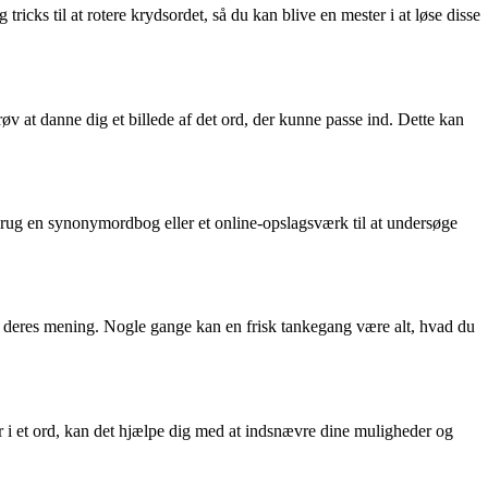
tricks til at rotere krydsordet, så du kan blive en mester i at løse disse
 at danne dig et billede af det ord, der kunne passe ind. Dette kan
brug en synonymordbog eller et online-opslagsværk til at undersøge
om deres mening. Nogle gange kan en frisk tankegang være alt, hvad du
er i et ord, kan det hjælpe dig med at indsnævre dine muligheder og