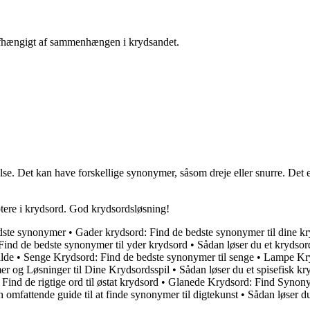
 afhængigt af sammenhængen i krydsandet.
se. Det kan have forskellige synonymer, såsom dreje eller snurre. Det er 
rotere i krydsord. God krydsordsløsning!
edste synonymer
•
Gader krydsord: Find de bedste synonymer til dine k
Find de bedste synonymer til yder krydsord
•
Sådan løser du et krydsor
alde
•
Senge Krydsord: Find de bedste synonymer til senge
•
Lampe Kry
 og Løsninger til Dine Krydsordsspil
•
Sådan løser du et spisefisk kr
Find de rigtige ord til østat krydsord
•
Glanede Krydsord: Find Synonym
 omfattende guide til at finde synonymer til digtekunst
•
Sådan løser d