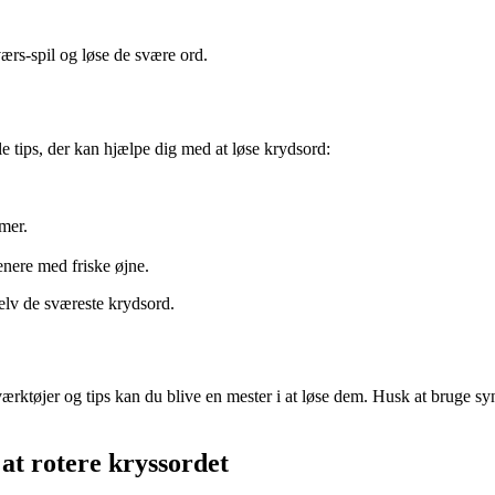
rs-spil og løse de svære ord.
e tips, der kan hjælpe dig med at løse krydsord:
mer.
enere med friske øjne.
selv de sværeste krydsord.
tøjer og tips kan du blive en mester i at løse dem. Husk at bruge synon
l at rotere kryssordet