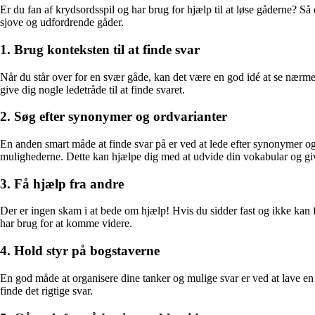
Er du fan af krydsordsspil og har brug for hjælp til at løse gåderne? Så er
sjove og udfordrende gåder.
1. Brug konteksten til at finde svar
Når du står over for en svær gåde, kan det være en god idé at se nærme
give dig nogle ledetråde til at finde svaret.
2. Søg efter synonymer og ordvarianter
En anden smart måde at finde svar på er ved at lede efter synonymer og
mulighederne. Dette kan hjælpe dig med at udvide din vokabular og giv
3. Få hjælp fra andre
Der er ingen skam i at bede om hjælp! Hvis du sidder fast og ikke kan 
har brug for at komme videre.
4. Hold styr på bogstaverne
En god måde at organisere dine tanker og mulige svar er ved at lave en 
finde det rigtige svar.