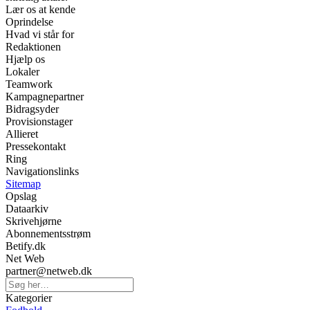
Lær os at kende
Oprindelse
Hvad vi står for
Redaktionen
Hjælp os
Lokaler
Teamwork
Kampagnepartner
Bidragsyder
Provisionstager
Allieret
Pressekontakt
Ring
Navigationslinks
Sitemap
Opslag
Dataarkiv
Skrivehjørne
Abonnementsstrøm
Betify.dk
Net Web
partner@netweb.dk
Kategorier