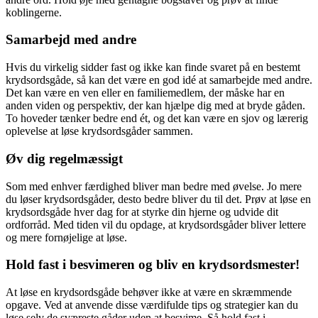
koblingerne.
Samarbejd med andre
Hvis du virkelig sidder fast og ikke kan finde svaret på en bestemt
krydsordsgåde, så kan det være en god idé at samarbejde med andre.
Det kan være en ven eller en familiemedlem, der måske har en
anden viden og perspektiv, der kan hjælpe dig med at bryde gåden.
To hoveder tænker bedre end ét, og det kan være en sjov og lærerig
oplevelse at løse krydsordsgåder sammen.
Øv dig regelmæssigt
Som med enhver færdighed bliver man bedre med øvelse. Jo mere
du løser krydsordsgåder, desto bedre bliver du til det. Prøv at løse en
krydsordsgåde hver dag for at styrke din hjerne og udvide dit
ordforråd. Med tiden vil du opdage, at krydsordsgåder bliver lettere
og mere fornøjelige at løse.
Hold fast i besvimeren og bliv en krydsordsmester!
At løse en krydsordsgåde behøver ikke at være en skræmmende
opgave. Ved at anvende disse værdifulde tips og strategier kan du
løse selv de sværeste gåder uden at besvime. Så hold fast i