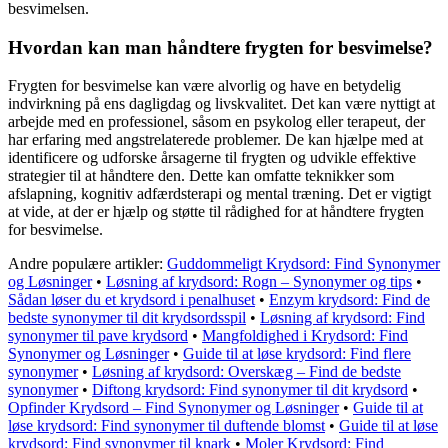
besvimelsen.
Hvordan kan man håndtere frygten for besvimelse?
Frygten for besvimelse kan være alvorlig og have en betydelig
indvirkning på ens dagligdag og livskvalitet. Det kan være nyttigt at
arbejde med en professionel, såsom en psykolog eller terapeut, der
har erfaring med angstrelaterede problemer. De kan hjælpe med at
identificere og udforske årsagerne til frygten og udvikle effektive
strategier til at håndtere den. Dette kan omfatte teknikker som
afslapning, kognitiv adfærdsterapi og mental træning. Det er vigtigt
at vide, at der er hjælp og støtte til rådighed for at håndtere frygten
for besvimelse.
Andre populære artikler:
Guddommeligt Krydsord: Find Synonymer
og Løsninger
•
Løsning af krydsord: Rogn – Synonymer og tips
•
Sådan løser du et krydsord i penalhuset
•
Enzym krydsord: Find de
bedste synonymer til dit krydsordsspil
•
Løsning af krydsord: Find
synonymer til pave krydsord
•
Mangfoldighed i Krydsord: Find
Synonymer og Løsninger
•
Guide til at løse krydsord: Find flere
synonymer
•
Løsning af krydsord: Overskæg – Find de bedste
synonymer
•
Diftong krydsord: Find synonymer til dit krydsord
•
Opfinder Krydsord – Find Synonymer og Løsninger
•
Guide til at
løse krydsord: Find synonymer til duftende blomst
•
Guide til at løse
krydsord: Find synonymer til knark
•
Moler Krydsord: Find