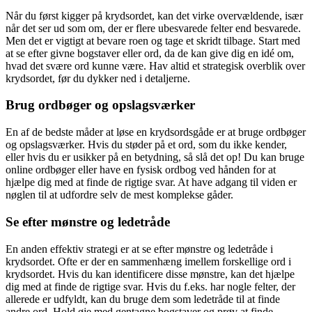
Når du først kigger på krydsordet, kan det virke overvældende, især
når det ser ud som om, der er flere ubesvarede felter end besvarede.
Men det er vigtigt at bevare roen og tage et skridt tilbage. Start med
at se efter givne bogstaver eller ord, da de kan give dig en idé om,
hvad det svære ord kunne være. Hav altid et strategisk overblik over
krydsordet, før du dykker ned i detaljerne.
Brug ordbøger og opslagsværker
En af de bedste måder at løse en krydsordsgåde er at bruge ordbøger
og opslagsværker. Hvis du støder på et ord, som du ikke kender,
eller hvis du er usikker på en betydning, så slå det op! Du kan bruge
online ordbøger eller have en fysisk ordbog ved hånden for at
hjælpe dig med at finde de rigtige svar. At have adgang til viden er
nøglen til at udfordre selv de mest komplekse gåder.
Se efter mønstre og ledetråde
En anden effektiv strategi er at se efter mønstre og ledetråde i
krydsordet. Ofte er der en sammenhæng imellem forskellige ord i
krydsordet. Hvis du kan identificere disse mønstre, kan det hjælpe
dig med at finde de rigtige svar. Hvis du f.eks. har nogle felter, der
allerede er udfyldt, kan du bruge dem som ledetråde til at finde
andre ord. Hold øje med gentagne bogstaver og prøv at finde