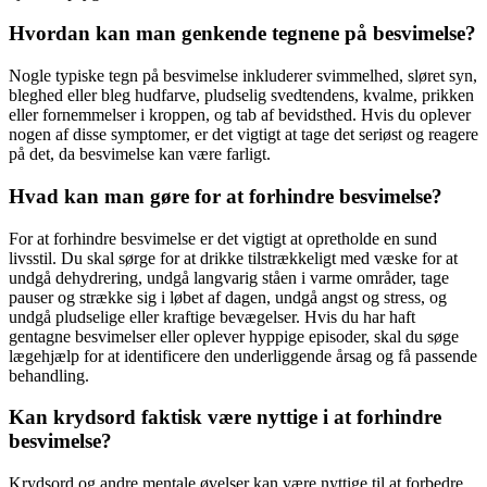
Hvordan kan man genkende tegnene på besvimelse?
Nogle typiske tegn på besvimelse inkluderer svimmelhed, sløret syn,
bleghed eller bleg hudfarve, pludselig svedtendens, kvalme, prikken
eller fornemmelser i kroppen, og tab af bevidsthed. Hvis du oplever
nogen af disse symptomer, er det vigtigt at tage det seriøst og reagere
på det, da besvimelse kan være farligt.
Hvad kan man gøre for at forhindre besvimelse?
For at forhindre besvimelse er det vigtigt at opretholde en sund
livsstil. Du skal sørge for at drikke tilstrækkeligt med væske for at
undgå dehydrering, undgå langvarig ståen i varme områder, tage
pauser og strække sig i løbet af dagen, undgå angst og stress, og
undgå pludselige eller kraftige bevægelser. Hvis du har haft
gentagne besvimelser eller oplever hyppige episoder, skal du søge
lægehjælp for at identificere den underliggende årsag og få passende
behandling.
Kan krydsord faktisk være nyttige i at forhindre
besvimelse?
Krydsord og andre mentale øvelser kan være nyttige til at forbedre