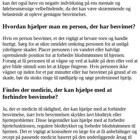
kan det også have en negativ indvirkning på ens mentale og
følelsesmæssige velbefindende, da det kan være skræmmende og
belastende at opleve gentagne besvimelser.
Hvordan hjælper man en person, der har besvimet?
Hvis en person besvimer, er det vigtigt at bevare roen og handle
hurtigt. Sørg for at sikre området omkring personen for at undgå
yderligere skader. Placer personen i en vandret eller halvligt
opretstående position for at forbedre blodstrømmen til hjernen.
Forsøg at få personen til at vågne op ved at kalde på dem eller ved at
give blide stimuli som let at klippe fingrene. Hvis personen ikke
vågner op inden for et par minutter eller har besvimet på grund af en
skade, bør du straks ringe til nødhjælp og søge professionel hjælp.
Findes der medicin, der kan hjælpe med at
forhindre besvimelse?
Ja, der er medicin til rådighed, der kan hjælpe med at forhindre
besvimelse, især hvis besvimelsen skyldes lavt blodtryk eller
hjerteproblemer. Disse lægemidler kan hjælpe med at forbedre
hjertefunktionen, regulere blodtrykket og forbedre blodstrømmen til
hjernen. Det er vigtigt at konsultere en læge for at få anbefalinger og
recept på passende medicin baseret på den underliggende årsag til