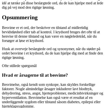
idé at tænke på disse beslægtede ord, da de kan hjælpe med at lede
dig på vej mod den rigtige løsning.
Opsummering
Besvime er et ord, der beskriver en tilstand af midlertidig
bevidstløshed eller tab af kontrol. I krydsord bruges det ofte til at
henvise til denne tilstand og kan være en nøgleledetråd, når du
forsøger at løse et krydsord.
Husk at overveje beslægtede ord og synonymer, når du støder på
ordet besvime i et krydsord, da de kan hjælpe dig med at finde den
rigtige løsning.
Ofte stillede spørgsmål
Hvad er årsagerne til at besvime?
Besvimelse, også kendt som synkope, kan skyldes forskellige
faktorer. Nogle almindelige årsager inkluderer lavt blodtryk,
dehydrering, stress, angst, hjerteproblemer, medicinbivirkninger og
hyperventilation. Besvimelse kan også være et resultat af en
underliggende sygdom eller tilstand såsom diabetes, epilepsi eller
hjerteklapsygdomme.