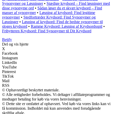
Synonymer og Løsninger
•
Stædige krydsord – Find løsninger med
disse synonyme ord
•
Sådan løser du et skvæt krydsord – Find
masser af synonymer
•
Løsning af krydsord: Find legitime
synonymer
•
Stedfortræder Krydsord: Find Synonymer og
Løsninger
•
Løsning af krydsord: Find de bedste synonymer til
sloges krydsord
•
Ramme Krydsord: Løsning af Krydsordsspil
•
Fribytteren Krydsord: Find Synonymer til Dit Krydsord
B
etify
Del og vis hjerte
X
Facebook
Instagram
LinkedIn
YouTube
Pinterest
TikTok
Mail
RSS
© Ophavsretligt beskyttet materiale.
© Alle rettigheder forbeholdes. Vi deltager i affiliateprogrammer og
modtager betaling for køb via vores henvisninger.
© Dette site er omfattet af ophavsret. Ved køb via vores links kan vi
få kommission. Indholdet må kun anvendes med forudgående
skriftlig aftale.