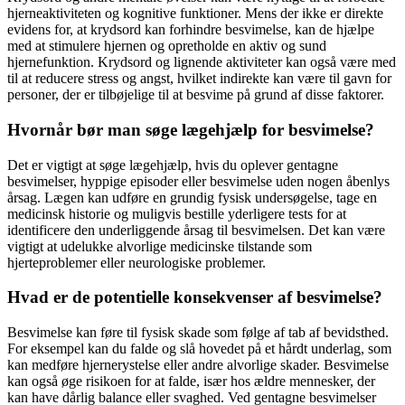
hjerneaktiviteten og kognitive funktioner. Mens der ikke er direkte
evidens for, at krydsord kan forhindre besvimelse, kan de hjælpe
med at stimulere hjernen og opretholde en aktiv og sund
hjernefunktion. Krydsord og lignende aktiviteter kan også være med
til at reducere stress og angst, hvilket indirekte kan være til gavn for
personer, der er tilbøjelige til at besvime på grund af disse faktorer.
Hvornår bør man søge lægehjælp for besvimelse?
Det er vigtigt at søge lægehjælp, hvis du oplever gentagne
besvimelser, hyppige episoder eller besvimelse uden nogen åbenlys
årsag. Lægen kan udføre en grundig fysisk undersøgelse, tage en
medicinsk historie og muligvis bestille yderligere tests for at
identificere den underliggende årsag til besvimelsen. Det kan være
vigtigt at udelukke alvorlige medicinske tilstande som
hjerteproblemer eller neurologiske problemer.
Hvad er de potentielle konsekvenser af besvimelse?
Besvimelse kan føre til fysisk skade som følge af tab af bevidsthed.
For eksempel kan du falde og slå hovedet på et hårdt underlag, som
kan medføre hjernerystelse eller andre alvorlige skader. Besvimelse
kan også øge risikoen for at falde, især hos ældre mennesker, der
kan have dårlig balance eller svaghed. Ved gentagne besvimelser