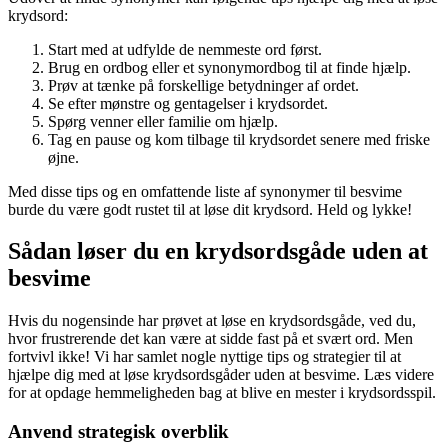
krydsord:
Start med at udfylde de nemmeste ord først.
Brug en ordbog eller et synonymordbog til at finde hjælp.
Prøv at tænke på forskellige betydninger af ordet.
Se efter mønstre og gentagelser i krydsordet.
Spørg venner eller familie om hjælp.
Tag en pause og kom tilbage til krydsordet senere med friske
øjne.
Med disse tips og en omfattende liste af synonymer til besvime
burde du være godt rustet til at løse dit krydsord. Held og lykke!
Sådan løser du en krydsordsgåde uden at
besvime
Hvis du nogensinde har prøvet at løse en krydsordsgåde, ved du,
hvor frustrerende det kan være at sidde fast på et svært ord. Men
fortvivl ikke! Vi har samlet nogle nyttige tips og strategier til at
hjælpe dig med at løse krydsordsgåder uden at besvime. Læs videre
for at opdage hemmeligheden bag at blive en mester i krydsordsspil.
Anvend strategisk overblik