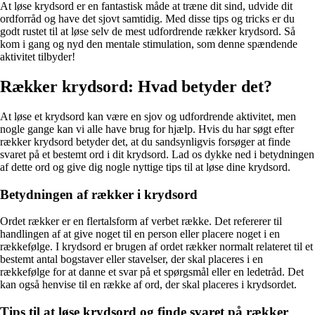
At løse krydsord er en fantastisk måde at træne dit sind, udvide dit
ordforråd og have det sjovt samtidig. Med disse tips og tricks er du
godt rustet til at løse selv de mest udfordrende rækker krydsord. Så
kom i gang og nyd den mentale stimulation, som denne spændende
aktivitet tilbyder!
Rækker krydsord: Hvad betyder det?
At løse et krydsord kan være en sjov og udfordrende aktivitet, men
nogle gange kan vi alle have brug for hjælp. Hvis du har søgt efter
rækker krydsord betyder det, at du sandsynligvis forsøger at finde
svaret på et bestemt ord i dit krydsord. Lad os dykke ned i betydningen
af dette ord og give dig nogle nyttige tips til at løse dine krydsord.
Betydningen af rækker i krydsord
Ordet rækker er en flertalsform af verbet række. Det refererer til
handlingen af at give noget til en person eller placere noget i en
rækkefølge. I krydsord er brugen af ordet rækker normalt relateret til et
bestemt antal bogstaver eller stavelser, der skal placeres i en
rækkefølge for at danne et svar på et spørgsmål eller en ledetråd. Det
kan også henvise til en række af ord, der skal placeres i krydsordet.
Tips til at løse krydsord og finde svaret på rækker