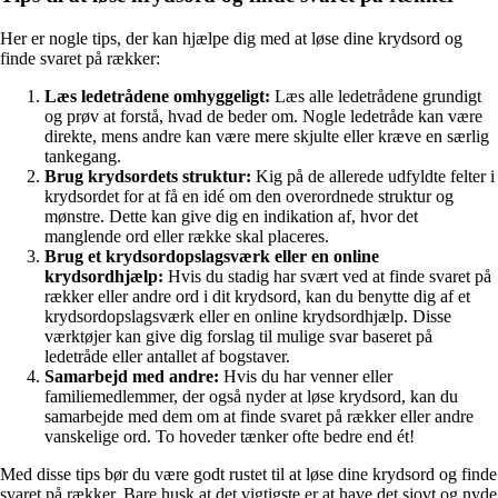
Her er nogle tips, der kan hjælpe dig med at løse dine krydsord og
finde svaret på rækker:
Læs ledetrådene omhyggeligt:
Læs alle ledetrådene grundigt
og prøv at forstå, hvad de beder om. Nogle ledetråde kan være
direkte, mens andre kan være mere skjulte eller kræve en særlig
tankegang.
Brug krydsordets struktur:
Kig på de allerede udfyldte felter i
krydsordet for at få en idé om den overordnede struktur og
mønstre. Dette kan give dig en indikation af, hvor det
manglende ord eller række skal placeres.
Brug et krydsordopslagsværk eller en online
krydsordhjælp:
Hvis du stadig har svært ved at finde svaret på
rækker eller andre ord i dit krydsord, kan du benytte dig af et
krydsordopslagsværk eller en online krydsordhjælp. Disse
værktøjer kan give dig forslag til mulige svar baseret på
ledetråde eller antallet af bogstaver.
Samarbejd med andre:
Hvis du har venner eller
familiemedlemmer, der også nyder at løse krydsord, kan du
samarbejde med dem om at finde svaret på rækker eller andre
vanskelige ord. To hoveder tænker ofte bedre end ét!
Med disse tips bør du være godt rustet til at løse dine krydsord og finde
svaret på rækker. Bare husk at det vigtigste er at have det sjovt og nyde