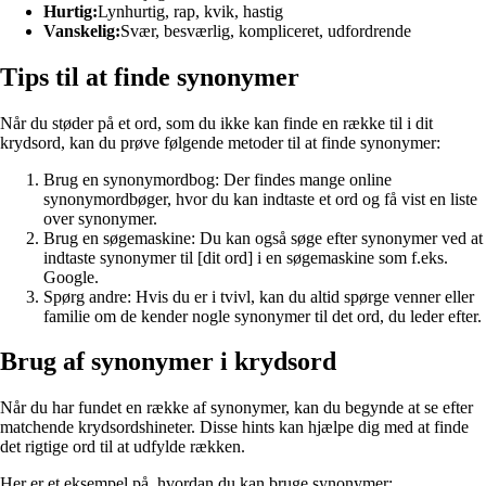
Hurtig:
Lynhurtig, rap, kvik, hastig
Vanskelig:
Svær, besværlig, kompliceret, udfordrende
Tips til at finde synonymer
Når du støder på et ord, som du ikke kan finde en række til i dit
krydsord, kan du prøve følgende metoder til at finde synonymer:
Brug en synonymordbog: Der findes mange online
synonymordbøger, hvor du kan indtaste et ord og få vist en liste
over synonymer.
Brug en søgemaskine: Du kan også søge efter synonymer ved at
indtaste synonymer til [dit ord] i en søgemaskine som f.eks.
Google.
Spørg andre: Hvis du er i tvivl, kan du altid spørge venner eller
familie om de kender nogle synonymer til det ord, du leder efter.
Brug af synonymer i krydsord
Når du har fundet en række af synonymer, kan du begynde at se efter
matchende krydsordshineter. Disse hints kan hjælpe dig med at finde
det rigtige ord til at udfylde rækken.
Her er et eksempel på, hvordan du kan bruge synonymer: