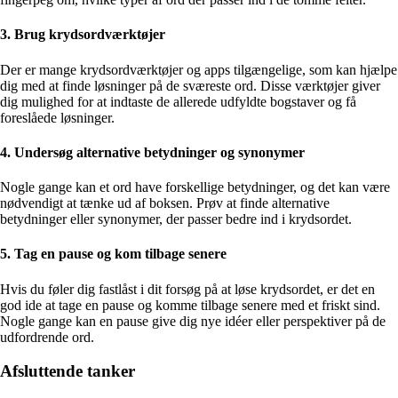
3. Brug krydsordværktøjer
Der er mange krydsordværktøjer og apps tilgængelige, som kan hjælpe
dig med at finde løsninger på de sværeste ord. Disse værktøjer giver
dig mulighed for at indtaste de allerede udfyldte bogstaver og få
foreslåede løsninger.
4. Undersøg alternative betydninger og synonymer
Nogle gange kan et ord have forskellige betydninger, og det kan være
nødvendigt at tænke ud af boksen. Prøv at finde alternative
betydninger eller synonymer, der passer bedre ind i krydsordet.
5. Tag en pause og kom tilbage senere
Hvis du føler dig fastlåst i dit forsøg på at løse krydsordet, er det en
god ide at tage en pause og komme tilbage senere med et friskt sind.
Nogle gange kan en pause give dig nye idéer eller perspektiver på de
udfordrende ord.
Afsluttende tanker