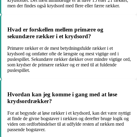
krydsordet. Det mest almindelige er at have 15 eller 21 rækker,
men der findes også krydsord med flere eller færre rækker.
Hvad er forskellen mellem primære og
sekundære rækker i et krydsord?
Primære rækker er de mest betydningsfulde rækker i et
krydsord og omfatter ofte de længste og mest vigtige ord i
puslespillet. Sekundære rækker dækker over mindre vigtige ord,
som krydser de primære rækker og er med til at fuldende
puslespillet.
Hvordan kan jeg komme i gang med at løse
krydsordrækker?
For at begynde at løse rækker i et krydsord, kan det være nyttigt
at finde de givne bogstaver i rækken og derefter bruge logik og
viden om ordforbindelser til at udfylde resten af rækken med
passende bogstaver.