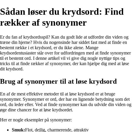
Sådan løser du krydsord: Find
rækker af synonymer
Er du fan af krydsordsspil? Kan du godt lide at udfordre din viden og
træne din hjerne? Hvis du nogensinde har siddet fast med at finde en
bestemt række i et krydsord, er du ikke alene. Mange
krydsordentusiaster står over for udfordringen med at finde synonymer
til et bestemt ord. I denne artikel vil vi give dig nogle nyttige tips og
tricks til at finde rækker af synonymer, der kan hjælpe dig med at løse
dit krydsord.
Brug af synonymer til at løse krydsord
En af de mest effektive metoder til at løse krydsord er at bruge
synonymer. Synonymer er ord, der har en lignende betydning som det
ord, du leder efter. Ved at finde synonymer kan du udvide din viden og
øge dine chancer for at løse krydsordet.
Her er nogle eksempler på synonymer:
Smuk:
Flot, dejlig, charmerende, attraktiv