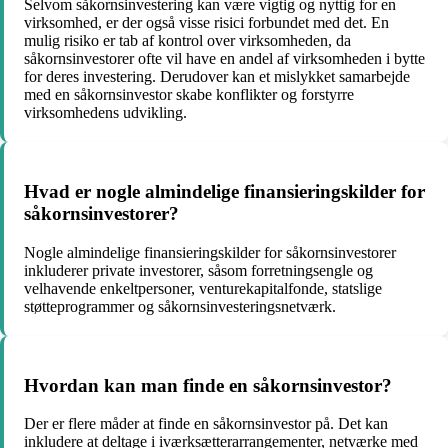
Selvom såkornsinvestering kan være vigtig og nyttig for en
virksomhed, er der også visse risici forbundet med det. En
mulig risiko er tab af kontrol over virksomheden, da
såkornsinvestorer ofte vil have en andel af virksomheden i bytte
for deres investering. Derudover kan et mislykket samarbejde
med en såkornsinvestor skabe konflikter og forstyrre
virksomhedens udvikling.
Hvad er nogle almindelige finansieringskilder for
såkornsinvestorer?
Nogle almindelige finansieringskilder for såkornsinvestorer
inkluderer private investorer, såsom forretningsengle og
velhavende enkeltpersoner, venturekapitalfonde, statslige
støtteprogrammer og såkornsinvesteringsnetværk.
Hvordan kan man finde en såkornsinvestor?
Der er flere måder at finde en såkornsinvestor på. Det kan
inkludere at deltage i iværksætterarrangementer, netværke med