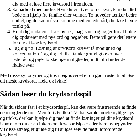
dig med at løse flere krydsord i fremtiden.
Samarbejd med andre: Hvis du er i tvivl om et svar, kan du altid
bede om hjælp fra familie eller venner. To hoveder tænker bedre
end ét, og de kan måske komme med en ledetråd, du ikke havde
tænkt på.
Hold dig opdateret: Læs aviser, magasiner og bøger for at holde
dig opdateret med nye ord og begreber. Dette vil gøre det lettere
for dig at løse krydsord.
Tag dig tid: Løsning af krydsord kræver tålmodighed og
koncentration. Tag dig tid til at tænke grundigt over hver
ledetråd og prøv forskellige muligheder, indtil du finder det
rigtige svar.
Med disse synonymer og tips i baghovedet er du godt rustet til at løse
dit næste krydsord. Held og lykke!
Sådan løser du krydsordsspil
Når du sidder fast i et krydsordsspil, kan det være frustrerende at finde
de manglende ord. Men fortvivl ikke! Vi har samlet nogle nyttige tips
og tricks, der kan hjælpe dig med at finde løsninger på dine krydsord.
Uanset om du er en inkarneret krydsordsløser eller bare nybegynder,
vil disse strategier guide dig til at løse selv de mest udfordrende
krydsord.