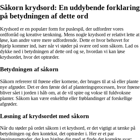
Såkorn krydsord: En uddybende forklaring
på betydningen af dette ord
Krydsord er en populær form for puslespil, der udfordrer vores
ordforråd og kreative tænkning. Mens nogle krydsord er relativt lette at
løse, kan andre være mere udfordrende. Dette er hvor behovet for
hjælp kommer ind, især når vi støder på svære ord som såkorn. Lad os
dykke ned i betydningen af dette ord og se, hvordan vi kan løse
krydsordet, hvor det optræder.
Betydningen af såkorn
Såkorn refererer til frøene eller kornene, der bruges til at så eller plante
nye afgrøder. Det er den første del af planteringsprocessen, hvor frøene
bliver sået i jorden i håb om, at de vil spire og vokse til fuldvoksne
planter. Såkorn kan være enkeltfrø eller frøblandinger af forskellige
afgrøder.
Løsning af krydsordet med såkorn
Når du støder på ordet såkorn i et krydsord, er det vigtigt at tænke på
betydningen og den kontekst, det optræder i. Her er et par
løsningsmetoder, der kan hjælpe dig med at finde det korrekte svar: