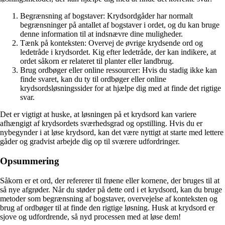
Begrænsning af bogstaver: Krydsordgåder har normalt
begrænsninger på antallet af bogstaver i ordet, og du kan bruge
denne information til at indsnævre dine muligheder.
Tænk på konteksten: Overvej de øvrige krydsende ord og
ledetråde i krydsordet. Kig efter ledetråde, der kan indikere, at
ordet såkorn er relateret til planter eller landbrug.
Brug ordbøger eller online ressourcer: Hvis du stadig ikke kan
finde svaret, kan du ty til ordbøger eller online
krydsordsløsningssider for at hjælpe dig med at finde det rigtige
svar.
Det er vigtigt at huske, at løsningen på et krydsord kan variere
afhængigt af krydsordets sværhedsgrad og opstilling. Hvis du er
nybegynder i at løse krydsord, kan det være nyttigt at starte med lettere
gåder og gradvist arbejde dig op til sværere udfordringer.
Opsummering
Såkorn er et ord, der refererer til frøene eller kornene, der bruges til at
så nye afgrøder. Når du støder på dette ord i et krydsord, kan du bruge
metoder som begrænsning af bogstaver, overvejelse af konteksten og
brug af ordbøger til at finde den rigtige løsning. Husk at krydsord er
sjove og udfordrende, så nyd processen med at løse dem!