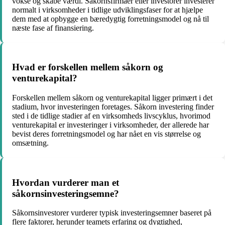
vokse og skabe værdi. Såkornsfirmaer eller investorer investerer
normalt i virksomheder i tidlige udviklingsfaser for at hjælpe
dem med at opbygge en bæredygtig forretningsmodel og nå til
næste fase af finansiering.
Hvad er forskellen mellem såkorn og
venturekapital?
Forskellen mellem såkorn og venturekapital ligger primært i det
stadium, hvor investeringen foretages. Såkorn investering finder
sted i de tidlige stadier af en virksomheds livscyklus, hvorimod
venturekapital er investeringer i virksomheder, der allerede har
bevist deres forretningsmodel og har nået en vis størrelse og
omsætning.
Hvordan vurderer man et
såkornsinvesteringsemne?
Såkornsinvestorer vurderer typisk investeringsemner baseret på
flere faktorer, herunder teamets erfaring og dygtighed,