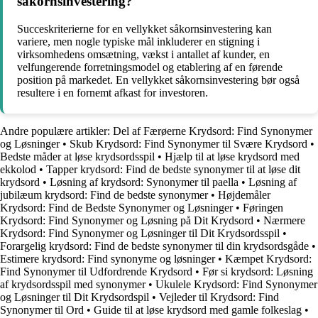
såkornsinvestering?
Succeskriterierne for en vellykket såkornsinvestering kan
variere, men nogle typiske mål inkluderer en stigning i
virksomhedens omsætning, vækst i antallet af kunder, en
velfungerende forretningsmodel og etablering af en førende
position på markedet. En vellykket såkornsinvestering bør også
resultere i en fornemt afkast for investoren.
Andre populære artikler:
Del af Færøerne Krydsord: Find Synonymer
og Løsninger
•
Skub Krydsord: Find Synonymer til Svære Krydsord
•
Bedste måder at løse krydsordsspil
•
Hjælp til at løse krydsord med
ekkolod
•
Tapper krydsord: Find de bedste synonymer til at løse dit
krydsord
•
Løsning af krydsord: Synonymer til paella
•
Løsning af
jubilæum krydsord: Find de bedste synonymer
•
Højdemåler
Krydsord: Find de Bedste Synonymer og Løsninger
•
Føringen
Krydsord: Find Synonymer og Løsning på Dit Krydsord
•
Nærmere
Krydsord: Find Synonymer og Løsninger til Dit Krydsordsspil
•
Forargelig krydsord: Find de bedste synonymer til din krydsordsgåde
•
Estimere krydsord: Find synonyme og løsninger
•
Kæmpet Krydsord:
Find Synonymer til Udfordrende Krydsord
•
Før si krydsord: Løsning
af krydsordsspil med synonymer
•
Ukulele Krydsord: Find Synonymer
og Løsninger til Dit Krydsordspil
•
Vejleder til Krydsord: Find
Synonymer til Ord
•
Guide til at løse krydsord med gamle folkeslag
•