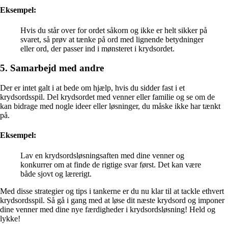
Eksempel:
Hvis du står over for ordet såkorn og ikke er helt sikker på
svaret, så prøv at tænke på ord med lignende betydninger
eller ord, der passer ind i mønsteret i krydsordet.
5. Samarbejd med andre
Der er intet galt i at bede om hjælp, hvis du sidder fast i et
krydsordsspil. Del krydsordet med venner eller familie og se om de
kan bidrage med nogle ideer eller løsninger, du måske ikke har tænkt
på.
Eksempel:
Lav en krydsordsløsningsaften med dine venner og
konkurrer om at finde de rigtige svar først. Det kan være
både sjovt og lærerigt.
Med disse strategier og tips i tankerne er du nu klar til at tackle ethvert
krydsordsspil. Så gå i gang med at løse dit næste krydsord og imponer
dine venner med dine nye færdigheder i krydsordsløsning! Held og
lykke!