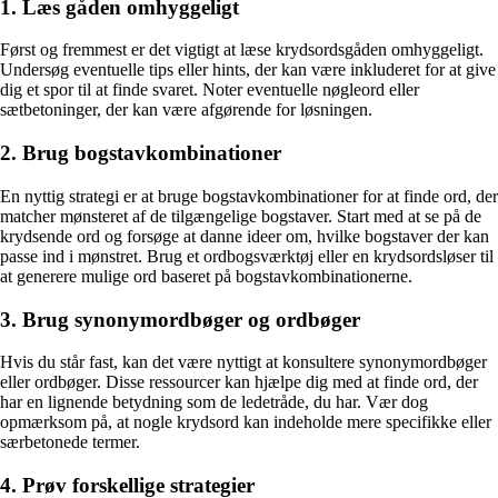
1. Læs gåden omhyggeligt
Først og fremmest er det vigtigt at læse krydsordsgåden omhyggeligt.
Undersøg eventuelle tips eller hints, der kan være inkluderet for at give
dig et spor til at finde svaret. Noter eventuelle nøgleord eller
sætbetoninger, der kan være afgørende for løsningen.
2. Brug bogstavkombinationer
En nyttig strategi er at bruge bogstavkombinationer for at finde ord, der
matcher mønsteret af de tilgængelige bogstaver. Start med at se på de
krydsende ord og forsøge at danne ideer om, hvilke bogstaver der kan
passe ind i mønstret. Brug et ordbogsværktøj eller en krydsordsløser til
at generere mulige ord baseret på bogstavkombinationerne.
3. Brug synonymordbøger og ordbøger
Hvis du står fast, kan det være nyttigt at konsultere synonymordbøger
eller ordbøger. Disse ressourcer kan hjælpe dig med at finde ord, der
har en lignende betydning som de ledetråde, du har. Vær dog
opmærksom på, at nogle krydsord kan indeholde mere specifikke eller
særbetonede termer.
4. Prøv forskellige strategier