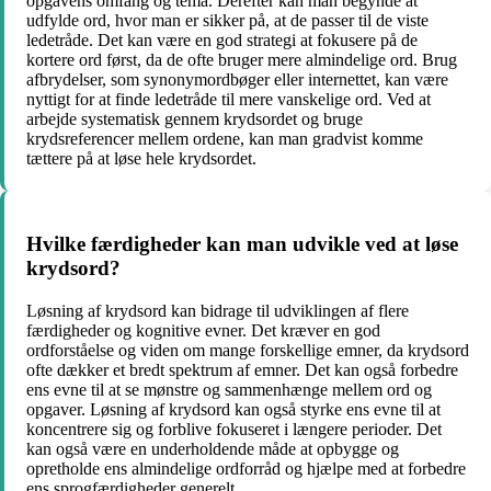
opgavens omfang og tema. Derefter kan man begynde at
udfylde ord, hvor man er sikker på, at de passer til de viste
ledetråde. Det kan være en god strategi at fokusere på de
kortere ord først, da de ofte bruger mere almindelige ord. Brug
afbrydelser, som synonymordbøger eller internettet, kan være
nyttigt for at finde ledetråde til mere vanskelige ord. Ved at
arbejde systematisk gennem krydsordet og bruge
krydsreferencer mellem ordene, kan man gradvist komme
tættere på at løse hele krydsordet.
Hvilke færdigheder kan man udvikle ved at løse
krydsord?
Løsning af krydsord kan bidrage til udviklingen af flere
færdigheder og kognitive evner. Det kræver en god
ordforståelse og viden om mange forskellige emner, da krydsord
ofte dækker et bredt spektrum af emner. Det kan også forbedre
ens evne til at se mønstre og sammenhænge mellem ord og
opgaver. Løsning af krydsord kan også styrke ens evne til at
koncentrere sig og forblive fokuseret i længere perioder. Det
kan også være en underholdende måde at opbygge og
opretholde ens almindelige ordforråd og hjælpe med at forbedre
ens sprogfærdigheder generelt.