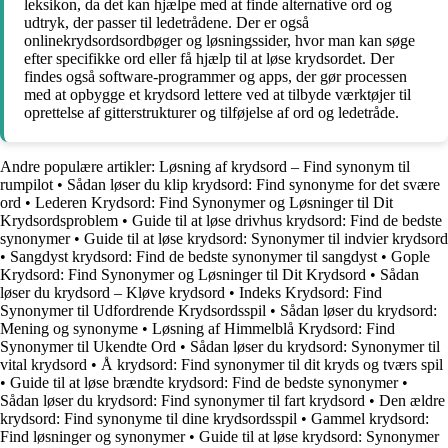
leksikon, da det kan hjælpe med at finde alternative ord og
udtryk, der passer til ledetrådene. Der er også
onlinekrydsordsordbøger og løsningssider, hvor man kan søge
efter specifikke ord eller få hjælp til at løse krydsordet. Der
findes også software-programmer og apps, der gør processen
med at opbygge et krydsord lettere ved at tilbyde værktøjer til
oprettelse af gitterstrukturer og tilføjelse af ord og ledetråde.
Andre populære artikler:
Løsning af krydsord – Find synonym til
rumpilot
•
Sådan løser du klip krydsord: Find synonyme for det svære
ord
•
Lederen Krydsord: Find Synonymer og Løsninger til Dit
Krydsordsproblem
•
Guide til at løse drivhus krydsord: Find de bedste
synonymer
•
Guide til at løse krydsord: Synonymer til indvier krydsord
•
Sangdyst krydsord: Find de bedste synonymer til sangdyst
•
Gople
Krydsord: Find Synonymer og Løsninger til Dit Krydsord
•
Sådan
løser du krydsord – Kløve krydsord
•
Indeks Krydsord: Find
Synonymer til Udfordrende Krydsordsspil
•
Sådan løser du krydsord:
Mening og synonyme
•
Løsning af Himmelblå Krydsord: Find
Synonymer til Ukendte Ord
•
Sådan løser du krydsord: Synonymer til
vital krydsord
•
Å krydsord: Find synonymer til dit kryds og tværs spil
•
Guide til at løse brændte krydsord: Find de bedste synonymer
•
Sådan løser du krydsord: Find synonymer til fart krydsord
•
Den ældre
krydsord: Find synonyme til dine krydsordsspil
•
Gammel krydsord:
Find løsninger og synonymer
•
Guide til at løse krydsord: Synonymer