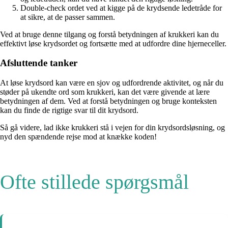
Double-check ordet ved at kigge på de krydsende ledetråde for
at sikre, at de passer sammen.
Ved at bruge denne tilgang og forstå betydningen af krukkeri kan du
effektivt løse krydsordet og fortsætte med at udfordre dine hjerneceller.
Afsluttende tanker
At løse krydsord kan være en sjov og udfordrende aktivitet, og når du
støder på ukendte ord som krukkeri, kan det være givende at lære
betydningen af dem. Ved at forstå betydningen og bruge konteksten
kan du finde de rigtige svar til dit krydsord.
Så gå videre, lad ikke krukkeri stå i vejen for din krydsordsløsning, og
nyd den spændende rejse mod at knække koden!
Ofte stillede spørgsmål