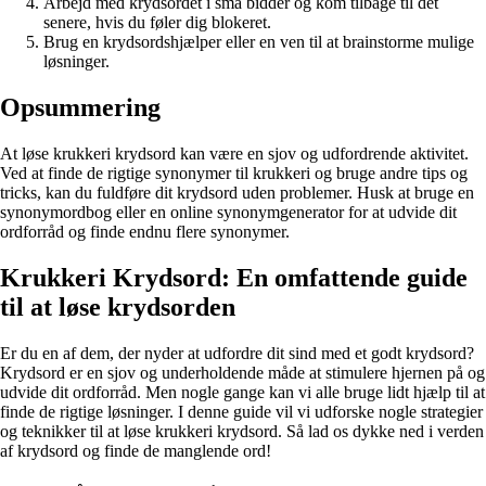
Arbejd med krydsordet i små bidder og kom tilbage til det
senere, hvis du føler dig blokeret.
Brug en krydsordshjælper eller en ven til at brainstorme mulige
løsninger.
Opsummering
At løse krukkeri krydsord kan være en sjov og udfordrende aktivitet.
Ved at finde de rigtige synonymer til krukkeri og bruge andre tips og
tricks, kan du fuldføre dit krydsord uden problemer. Husk at bruge en
synonymordbog eller en online synonymgenerator for at udvide dit
ordforråd og finde endnu flere synonymer.
Krukkeri Krydsord: En omfattende guide
til at løse krydsorden
Er du en af ​​dem, der nyder at udfordre dit sind med et godt krydsord?
Krydsord er en sjov og underholdende måde at stimulere hjernen på og
udvide dit ordforråd. Men nogle gange kan vi alle bruge lidt hjælp til at
finde de rigtige løsninger. I denne guide vil vi udforske nogle strategier
og teknikker til at løse krukkeri krydsord. Så lad os dykke ned i verden
af ​​krydsord og finde de manglende ord!