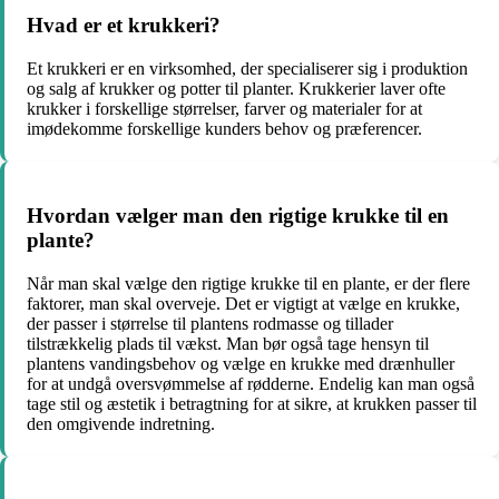
Hvad er et krukkeri?
Et krukkeri er en virksomhed, der specialiserer sig i produktion
og salg af krukker og potter til planter. Krukkerier laver ofte
krukker i forskellige størrelser, farver og materialer for at
imødekomme forskellige kunders behov og præferencer.
Hvordan vælger man den rigtige krukke til en
plante?
Når man skal vælge den rigtige krukke til en plante, er der flere
faktorer, man skal overveje. Det er vigtigt at vælge en krukke,
der passer i størrelse til plantens rodmasse og tillader
tilstrækkelig plads til vækst. Man bør også tage hensyn til
plantens vandingsbehov og vælge en krukke med drænhuller
for at undgå oversvømmelse af rødderne. Endelig kan man også
tage stil og æstetik i betragtning for at sikre, at krukken passer til
den omgivende indretning.