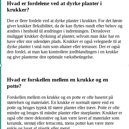
Hvad er fordelene ved at dyrke planter i
krukker?
Der er flere fordele ved at dyrke planter i krukker. For det første
giver krukker fleksibilitet, da de kan flyttes rundt efter behov og
ændres i henhold til ændringer i indretningen. Derudover
muliggør krukker dyrkning af planter, selvom man ikke har en
have eller stor udendørs plads. Krukker er også velegnede til at
dyrke planter i små rum som altaner eller terrasser. Der er også
den fordel, at man kan kontrollere jordblandingen i en krukke
og give planterne den optimale vækstbetingelse.
Hvad er forskellen mellem en krukke og en
potte?
Forskellen mellem en krukke og en potte er ofte baseret på
størrelsen og materialet. En krukke er normalt større end en
potte og bruges typisk til større planter eller træer. Potte er ofte
mindre og bruges til mindre planter eller stueplanter. Krukker er
også ofte mere dekorative og kan være lavet af materialer som
keramik, stentøj eller terracotta, mens potter kan være mere
enkle og lavet af plastik eller metal.