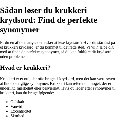
Sådan løser du krukkeri
krydsord: Find de perfekte
synonymer
Er du en af de mange, der elsker at løse krydsord? Hvis du står fast på
et krukkeri krydsord, er du kommet til det rette sted. Vi vil hjælpe dig
med at finde de perfekte synonymer, så du kan fuldføre dit krydsord
uden problemer.
Hvad er krukkeri?
Krukkeri er et ord, der ofte bruges i krydsord, men det kan være svært
at finde de rigtige synonymer. Krukkeri kan referere til noget, der er
underligt, mærkeligt eller besværligt. Hvis du leder efter synonymer til
krukkeri, kan du bruge følgende:
Galskab
Vanvid
Excentricitet
Skørhed