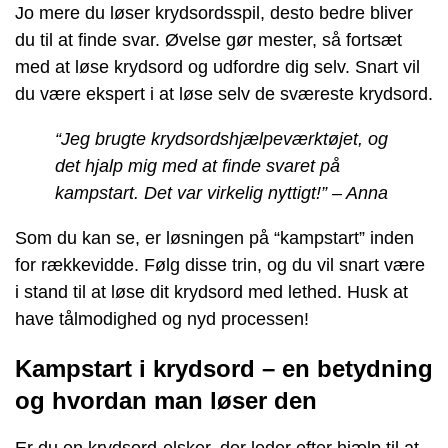
Jo mere du løser krydsordsspil, desto bedre bliver
du til at finde svar. Øvelse gør mester, så fortsæt
med at løse krydsord og udfordre dig selv. Snart vil
du være ekspert i at løse selv de sværeste krydsord.
“Jeg brugte krydsordshjælpeværktøjet, og
det hjalp mig med at finde svaret på
kampstart. Det var virkelig nyttigt!” – Anna
Som du kan se, er løsningen på “kampstart” inden
for rækkevidde. Følg disse trin, og du vil snart være
i stand til at løse dit krydsord med lethed. Husk at
have tålmodighed og nyd processen!
Kampstart i krydsord – en betydning
og hvordan man løser den
Er du en krydsord-elsker, der leder efter hjælp til at