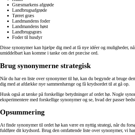
Græsmarkens afgrøde
Landbrugsafgrøde
Tørret græs
Landmandens foder
Landmandens høst
Landbrugsgræs
Foder til husdyr
Disse synonymer kan hjælpe dig med at få nye idéer og muligheder, når 
umiddelbart kan komme i tanke om det præcise ord.
Brug synonymerne strategisk
Når du har en liste over synonymer til hø, kan du begynde at bruge dem
dig med at afdække nye sammenhænge og få krydsordet til at gå op.
Husk også at tænke på forskellige betydninger af ordet hø. Nogle syn
eksperimentere med forskellige synonymer og se, hvad der passer bedst 
Opsummering
At finde synonymer til ordet hø kan være en nyttig strategi, når du for
fuldføre dit krydsord. Brug den omfattende liste over synonymer, vi ha