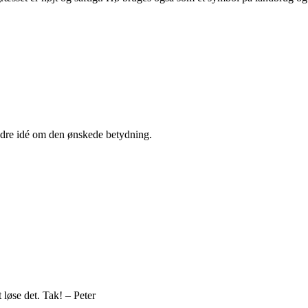
bedre idé om den ønskede betydning.
 løse det. Tak! – Peter