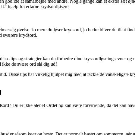
en god idé at samarbejde med andre. Nogle gange kan et ekstra sæt øjne 
 få hjælp fra erfarne krydsordløsere.
æssig øvelse. Jo mere du løser krydsord, jo bedre bliver du til at finde
ed sværere krydsord.
isse tips og strategier kan du forbedre dine kryssordløsningsevner og 
 ikke de svære ord slå dig ud!
itid. Disse tips har virkelig hjulpet mig med at tackle de vanskeligste k
d
krydsord? Du er ikke alene! Ordet hø kan være forvirrende, da det kan hav
til husdyr såsom køer og heste. Det er normalt høstet om sommeren, når 