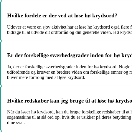
Hvilke fordele er der ved at løse hø krydsord?
Udover at være en sjov aktivitet har at løse hø krydsord også fle
bidrage til at udvide dit ordforråd og din generelle viden. Hø kryd
Er der forskellige sværhedsgrader inden for hø kry
Ja, der er forskellige sværhedsgrader inden for hø krydsord. Nogle
udfordrende og kræver en bredere viden om forskellige emner og me
bliver mere fortrolig med at løse krydsord.
Hvilke redskaber kan jeg bruge til at løse hø kryds
Når du løser hø krydsord, kan du bruge forskellige redskaber til at 
søgemaskine til at slå ord op, hvis du er usikker på deres betydning
dine svar.