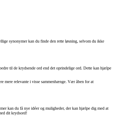
ellige synonymer kan du finde den rette løsning, selvom du ikke
bedre til de krydsende ord end det oprindelige ord. Dette kan hjælpe
ære mere relevante i visse sammenhænge. Vær åben for at
nymer kan du få nye idéer og muligheder, der kan hjælpe dig med at
med dit krydsord!