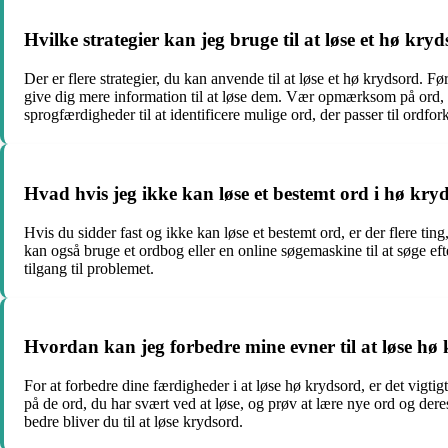
Hvilke strategier kan jeg bruge til at løse et hø kry
Der er flere strategier, du kan anvende til at løse et hø krydsord. F
give dig mere information til at løse dem. Vær opmærksom på ord, 
sprogfærdigheder til at identificere mulige ord, der passer til ordfo
Hvad hvis jeg ikke kan løse et bestemt ord i hø kry
Hvis du sidder fast og ikke kan løse et bestemt ord, er der flere ti
kan også bruge et ordbog eller en online søgemaskine til at søge ef
tilgang til problemet.
Hvordan kan jeg forbedre mine evner til at løse hø
For at forbedre dine færdigheder i at løse hø krydsord, er det vi
på de ord, du har svært ved at løse, og prøv at lære nye ord og dere
bedre bliver du til at løse krydsord.