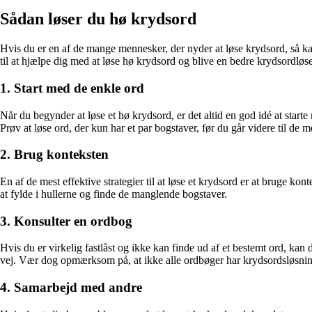
Sådan løser du hø krydsord
Hvis du er en af de mange mennesker, der nyder at løse krydsord, så kan 
til at hjælpe dig med at løse hø krydsord og blive en bedre krydsordløse
1. Start med de enkle ord
Når du begynder at løse et hø krydsord, er det altid en god idé at star
Prøv at løse ord, der kun har et par bogstaver, før du går videre til de
2. Brug konteksten
En af de mest effektive strategier til at løse et krydsord er at bruge ko
at fylde i hullerne og finde de manglende bogstaver.
3. Konsulter en ordbog
Hvis du er virkelig fastlåst og ikke kan finde ud af et bestemt ord, kan
vej. Vær dog opmærksom på, at ikke alle ordbøger har krydsordsløsning
4. Samarbejd med andre