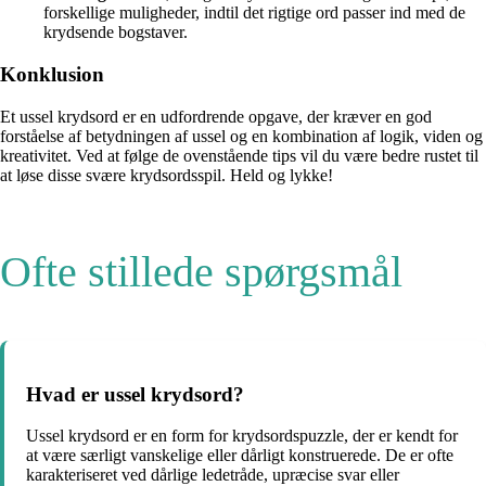
forskellige muligheder, indtil det rigtige ord passer ind med de
krydsende bogstaver.
Konklusion
Et ussel krydsord er en udfordrende opgave, der kræver en god
forståelse af betydningen af ussel og en kombination af logik, viden og
kreativitet. Ved at følge de ovenstående tips vil du være bedre rustet til
at løse disse svære krydsordsspil. Held og lykke!
Ofte stillede spørgsmål
Hvad er ussel krydsord?
Ussel krydsord er en form for krydsordspuzzle, der er kendt for
at være særligt vanskelige eller dårligt konstruerede. De er ofte
karakteriseret ved dårlige ledetråde, upræcise svar eller