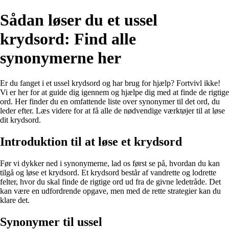
Sådan løser du et ussel
krydsord: Find alle
synonymerne her
Er du fanget i et ussel krydsord og har brug for hjælp? Fortvivl ikke!
Vi er her for at guide dig igennem og hjælpe dig med at finde de rigtige
ord. Her finder du en omfattende liste over synonymer til det ord, du
leder efter. Læs videre for at få alle de nødvendige værktøjer til at løse
dit krydsord.
Introduktion til at løse et krydsord
Før vi dykker ned i synonymerne, lad os først se på, hvordan du kan
tilgå og løse et krydsord. Et krydsord består af vandrette og lodrette
felter, hvor du skal finde de rigtige ord ud fra de givne ledetråde. Det
kan være en udfordrende opgave, men med de rette strategier kan du
klare det.
Synonymer til ussel