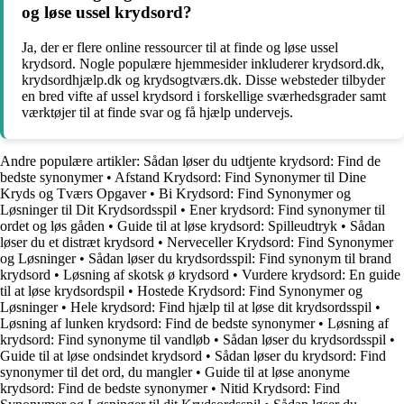
og løse ussel krydsord?
Ja, der er flere online ressourcer til at finde og løse ussel
krydsord. Nogle populære hjemmesider inkluderer krydsord.dk,
krydsordhjælp.dk og krydsogtværs.dk. Disse websteder tilbyder
en bred vifte af ussel krydsord i forskellige sværhedsgrader samt
værktøjer til at finde svar og få hjælp undervejs.
Andre populære artikler:
Sådan løser du udtjente krydsord: Find de
bedste synonymer
•
Afstand Krydsord: Find Synonymer til Dine
Kryds og Tværs Opgaver
•
Bi Krydsord: Find Synonymer og
Løsninger til Dit Krydsordsspil
•
Ener krydsord: Find synonymer til
ordet og løs gåden
•
Guide til at løse krydsord: Spilleudtryk
•
Sådan
løser du et distræt krydsord
•
Nerveceller Krydsord: Find Synonymer
og Løsninger
•
Sådan løser du krydsordsspil: Find synonym til brand
krydsord
•
Løsning af skotsk ø krydsord
•
Vurdere krydsord: En guide
til at løse krydsordspil
•
Hostede Krydsord: Find Synonymer og
Løsninger
•
Hele krydsord: Find hjælp til at løse dit krydsordsspil
•
Løsning af lunken krydsord: Find de bedste synonymer
•
Løsning af
krydsord: Find synonyme til vandløb
•
Sådan løser du krydsordsspil
•
Guide til at løse ondsindet krydsord
•
Sådan løser du krydsord: Find
synonymer til det ord, du mangler
•
Guide til at løse anonyme
krydsord: Find de bedste synonymer
•
Nitid Krydsord: Find