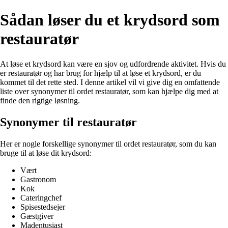
Sådan løser du et krydsord som
restauratør
At løse et krydsord kan være en sjov og udfordrende aktivitet. Hvis du
er restauratør og har brug for hjælp til at løse et krydsord, er du
kommet til det rette sted. I denne artikel vil vi give dig en omfattende
liste over synonymer til ordet restauratør, som kan hjælpe dig med at
finde den rigtige løsning.
Synonymer til restauratør
Her er nogle forskellige synonymer til ordet restauratør, som du kan
bruge til at løse dit krydsord:
Vært
Gastronom
Kok
Cateringchef
Spisestedsejer
Gæstgiver
Madentusiast