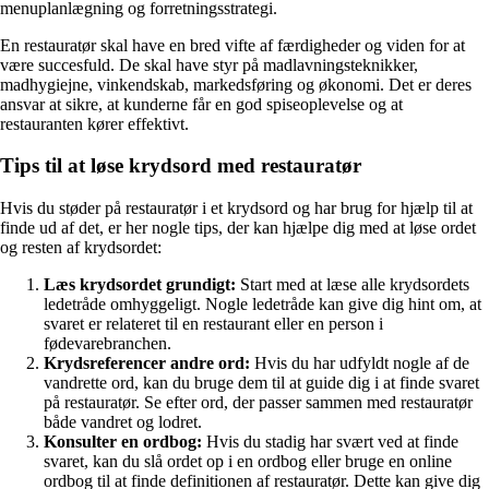
menuplanlægning og forretningsstrategi.
En restauratør skal have en bred vifte af færdigheder og viden for at
være succesfuld. De skal have styr på madlavningsteknikker,
madhygiejne, vinkendskab, markedsføring og økonomi. Det er deres
ansvar at sikre, at kunderne får en god spiseoplevelse og at
restauranten kører effektivt.
Tips til at løse krydsord med restauratør
Hvis du støder på restauratør i et krydsord og har brug for hjælp til at
finde ud af det, er her nogle tips, der kan hjælpe dig med at løse ordet
og resten af ​​krydsordet:
Læs krydsordet grundigt:
Start med at læse alle krydsordets
ledetråde omhyggeligt. Nogle ledetråde kan give dig hint om, at
svaret er relateret til en restaurant eller en person i
fødevarebranchen.
Krydsreferencer andre ord:
Hvis du har udfyldt nogle af de
vandrette ord, kan du bruge dem til at guide dig i at finde svaret
på restauratør. Se efter ord, der passer sammen med restauratør
både vandret og lodret.
Konsulter en ordbog:
Hvis du stadig har svært ved at finde
svaret, kan du slå ordet op i en ordbog eller bruge en online
ordbog til at finde definitionen af ​​restauratør. Dette kan give dig