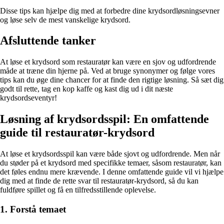
Disse tips kan hjælpe dig med at forbedre dine krydsordløsningsevner
og løse selv de mest vanskelige krydsord.
Afsluttende tanker
At løse et krydsord som restauratør kan være en sjov og udfordrende
måde at træne din hjerne på. Ved at bruge synonymer og følge vores
tips kan du øge dine chancer for at finde den rigtige løsning. Så sæt dig
godt til rette, tag en kop kaffe og kast dig ud i dit næste
krydsordseventyr!
Løsning af krydsordsspil: En omfattende
guide til restauratør-krydsord
At løse et krydsordsspil kan være både sjovt og udfordrende. Men når
du støder på et krydsord med specifikke temaer, såsom restauratør, kan
det føles endnu mere krævende. I denne omfattende guide vil vi hjælpe
dig med at finde de rette svar til restauratør-krydsord, så du kan
fuldføre spillet og få en tilfredsstillende oplevelse.
1. Forstå temaet