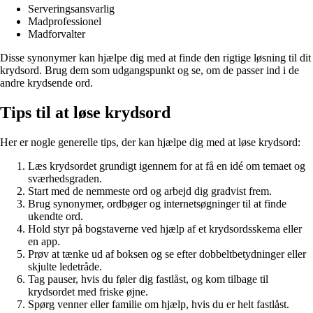
Serveringsansvarlig
Madprofessionel
Madforvalter
Disse synonymer kan hjælpe dig med at finde den rigtige løsning til dit
krydsord. Brug dem som udgangspunkt og se, om de passer ind i de
andre krydsende ord.
Tips til at løse krydsord
Her er nogle generelle tips, der kan hjælpe dig med at løse krydsord:
Læs krydsordet grundigt igennem for at få en idé om temaet og
sværhedsgraden.
Start med de nemmeste ord og arbejd dig gradvist frem.
Brug synonymer, ordbøger og internetsøgninger til at finde
ukendte ord.
Hold styr på bogstaverne ved hjælp af et krydsordsskema eller
en app.
Prøv at tænke ud af boksen og se efter dobbeltbetydninger eller
skjulte ledetråde.
Tag pauser, hvis du føler dig fastlåst, og kom tilbage til
krydsordet med friske øjne.
Spørg venner eller familie om hjælp, hvis du er helt fastlåst.