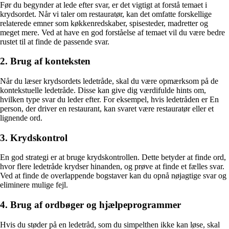
Før du begynder at lede efter svar, er det vigtigt at forstå temaet i
krydsordet. Når vi taler om restauratør, kan det omfatte forskellige
relaterede emner som køkkenredskaber, spisesteder, madretter og
meget mere. Ved at have en god forståelse af temaet vil du være bedre
rustet til at finde de passende svar.
2. Brug af konteksten
Når du læser krydsordets ledetråde, skal du være opmærksom på de
kontekstuelle ledetråde. Disse kan give dig værdifulde hints om,
hvilken type svar du leder efter. For eksempel, hvis ledetråden er En
person, der driver en restaurant, kan svaret være restauratør eller et
lignende ord.
3. Krydskontrol
En god strategi er at bruge krydskontrollen. Dette betyder at finde ord,
hvor flere ledetråde krydser hinanden, og prøve at finde et fælles svar.
Ved at finde de overlappende bogstaver kan du opnå nøjagtige svar og
eliminere mulige fejl.
4. Brug af ordbøger og hjælpeprogrammer
Hvis du støder på en ledetråd, som du simpelthen ikke kan løse, skal