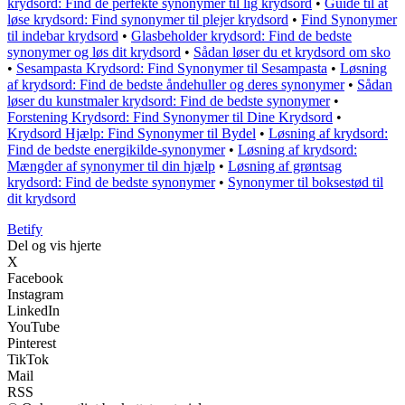
krydsord: Find de perfekte synonymer til lig krydsord
•
Guide til at
løse krydsord: Find synonymer til plejer krydsord
•
Find Synonymer
til indebar krydsord
•
Glasbeholder krydsord: Find de bedste
synonymer og løs dit krydsord
•
Sådan løser du et krydsord om sko
•
Sesampasta Krydsord: Find Synonymer til Sesampasta
•
Løsning
af krydsord: Find de bedste åndehuller og deres synonymer
•
Sådan
løser du kunstmaler krydsord: Find de bedste synonymer
•
Forstening Krydsord: Find Synonymer til Dine Krydsord
•
Krydsord Hjælp: Find Synonymer til Bydel
•
Løsning af krydsord:
Find de bedste energikilde-synonymer
•
Løsning af krydsord:
Mængder af synonymer til din hjælp
•
Løsning af grøntsag
krydsord: Find de bedste synonymer
•
Synonymer til boksestød til
dit krydsord
B
etify
Del og vis hjerte
X
Facebook
Instagram
LinkedIn
YouTube
Pinterest
TikTok
Mail
RSS