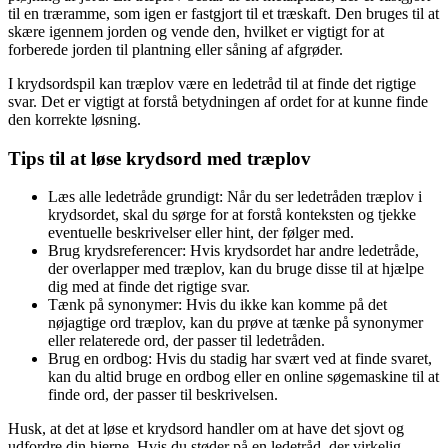
til en træramme, som igen er fastgjort til et træskaft. Den bruges til at
skære igennem jorden og vende den, hvilket er vigtigt for at
forberede jorden til plantning eller såning af afgrøder.
I krydsordspil kan træplov være en ledetråd til at finde det rigtige
svar. Det er vigtigt at forstå betydningen af ordet for at kunne finde
den korrekte løsning.
Tips til at løse krydsord med træplov
Læs alle ledetråde grundigt: Når du ser ledetråden træplov i
krydsordet, skal du sørge for at forstå konteksten og tjekke
eventuelle beskrivelser eller hint, der følger med.
Brug krydsreferencer: Hvis krydsordet har andre ledetråde,
der overlapper med træplov, kan du bruge disse til at hjælpe
dig med at finde det rigtige svar.
Tænk på synonymer: Hvis du ikke kan komme på det
nøjagtige ord træplov, kan du prøve at tænke på synonymer
eller relaterede ord, der passer til ledetråden.
Brug en ordbog: Hvis du stadig har svært ved at finde svaret,
kan du altid bruge en ordbog eller en online søgemaskine til at
finde ord, der passer til beskrivelsen.
Husk, at det at løse et krydsord handler om at have det sjovt og
udfordre din hjerne. Hvis du støder på en ledetråd, der virkelig