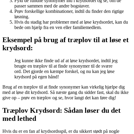
Fyld de fundne synonymer ind i krydsordet og se, om de
passer sammen med de andre bogstaver.
Prøv forskellige kombinationer, indtil du finder den rigtige
løsning.
Hvis du stadig har problemer med at løse krydsordet, kan du
bede om hjælp fra en ven eller familiemedlem.
Eksempel på brug af træplov til at løse et
krydsord:
Jeg kunne ikke finde ud af at løse krydsordet, indtil jeg
brugte en træplov til at finde synonymer til de svære
ord. Det gjorde en kæmpe forskel, og nu kan jeg løse
krydsord på egen hånd!
Brug af en træplov til at finde synonymer kan virkelig hjælpe dig
med at løse dit krydsord. Så næste gang du sidder fast, skal du ikke
give op – prøv en træplov og se, hvor langt det kan føre dig!
Træplov Krydsord: Sådan løser du det
med lethed
Hvis du er en fan af krydsordsspil, er du sikkert stødt på nogle