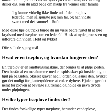
driller dig, kan du altid bede om hjælp fra venner eller familie.
Jeg kunne virkelig ikke finde ud af den træplov
ledetråd, men så spurgte jeg min far, og han vidste
svaret med det samme! – Sofie
Med disse tips og tricks burde du nu være bedre rustet til at løse
krydsord med træplov som en ledetråd. Husk at nyde processen og
udfordre din viden. Held og lykke!
Ofte stillede spørgsmål
Hvad er en træplov, og hvordan fungerer den?
En træplov er en landbrugsmaskine, der bruges til at pløje jorden.
Den består af en metalramme med en spids skær på forsiden og to
hjul på bagsiden. Skæret graver ned i jorden og løsner den, hvilket
gør det muligt for planterødderne at vokse dybere. Hjulene gør det
nemt for ploven at bevæge sig fremad og holde en jævn dybde
under pløjningen.
Hvilke typer træplove findes der?
Der findes forskellige typer træplove, herunder vendeplove,