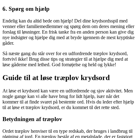
6. Spørg om hjælp
Endelig kan du altid bede om hjælp! Del dine krydsordsspil med
venner eller familiemedlemmer og spørg dem om deres mening eller
forslag til løsninger. En frisk tanke fra en anden person kan give dig
nye indsigter og hjælpe dig med at bryde igennem de mest kryptiske
gåder.
Så næste gang du står over for en udfordrende træplov krydsord,
fortvivl ikke! Brug disse tips og strategier til at hjælpe dig med at
løse gåderne med lethed. God fornøjelse og held og lykke!
Guide til at løse træplov krydsord
At løse et krydsord kan være en udfordrende og sjov aktivitet. Men
nogle gange kan vi alle have brug for lidt hjælp, især når det
kommer til at finde svaret på bestemte ord. Hvis du leder efter hjælp
til at løse et træplov krydsord, er du kommet til det rette sted.
Betydningen af træplov
Ordet træplov henviser til en type redskab, der bruges i landbrug til
pløjning af jord. En træplov består af en metalplade, der er fastgjort