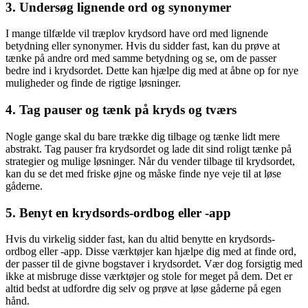
3. Undersøg lignende ord og synonymer
I mange tilfælde vil træplov krydsord have ord med lignende
betydning eller synonymer. Hvis du sidder fast, kan du prøve at
tænke på andre ord med samme betydning og se, om de passer
bedre ind i krydsordet. Dette kan hjælpe dig med at åbne op for nye
muligheder og finde de rigtige løsninger.
4. Tag pauser og tænk på kryds og tværs
Nogle gange skal du bare trække dig tilbage og tænke lidt mere
abstrakt. Tag pauser fra krydsordet og lade dit sind roligt tænke på
strategier og mulige løsninger. Når du vender tilbage til krydsordet,
kan du se det med friske øjne og måske finde nye veje til at løse
gåderne.
5. Benyt en krydsords-ordbog eller -app
Hvis du virkelig sidder fast, kan du altid benytte en krydsords-
ordbog eller -app. Disse værktøjer kan hjælpe dig med at finde ord,
der passer til de givne bogstaver i krydsordet. Vær dog forsigtig med
ikke at misbruge disse værktøjer og stole for meget på dem. Det er
altid bedst at udfordre dig selv og prøve at løse gåderne på egen
hånd.