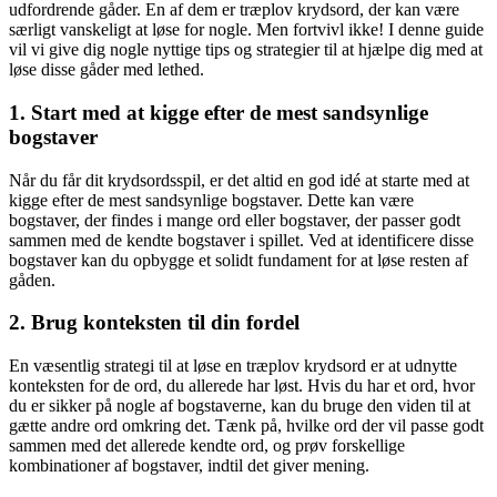
udfordrende gåder. En af dem er træplov krydsord, der kan være
særligt vanskeligt at løse for nogle. Men fortvivl ikke! I denne guide
vil vi give dig nogle nyttige tips og strategier til at hjælpe dig med at
løse disse gåder med lethed.
1. Start med at kigge efter de mest sandsynlige
bogstaver
Når du får dit krydsordsspil, er det altid en god idé at starte med at
kigge efter de mest sandsynlige bogstaver. Dette kan være
bogstaver, der findes i mange ord eller bogstaver, der passer godt
sammen med de kendte bogstaver i spillet. Ved at identificere disse
bogstaver kan du opbygge et solidt fundament for at løse resten af
gåden.
2. Brug konteksten til din fordel
En væsentlig strategi til at løse en træplov krydsord er at udnytte
konteksten for de ord, du allerede har løst. Hvis du har et ord, hvor
du er sikker på nogle af bogstaverne, kan du bruge den viden til at
gætte andre ord omkring det. Tænk på, hvilke ord der vil passe godt
sammen med det allerede kendte ord, og prøv forskellige
kombinationer af bogstaver, indtil det giver mening.