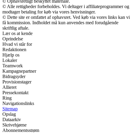
© Ophavsretligt beskyttet materiale.
© Alle rettigheder forbeholdes. Vi deltager i affiliateprogrammer og
modtager betaling for køb via vores henvisninger.
© Dette site er omfattet af ophavsret. Ved køb via vores links kan vi
få kommission. Indholdet må kun anvendes med forudgående
skriftlig aftale.
Lær os at kende
Oprindelse
Hvad vi står for
Redaktionen
Hjælp os
Lokaler
Teamwork
Kampagnepartner
Bidragsyder
Provisionstager
Allieret
Pressekontakt
Ring
Navigationslinks
Sitemap
Opslag
Dataarkiv
Skrivehjørne
Abonnementsstrøm