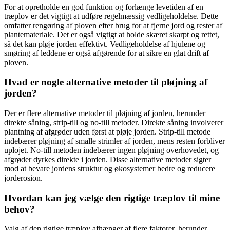
For at opretholde en god funktion og forlænge levetiden af en
træplov er det vigtigt at udføre regelmæssig vedligeholdelse. Dette
omfatter rengøring af ploven efter brug for at fjerne jord og rester af
plantemateriale. Det er også vigtigt at holde skæret skarpt og rettet,
så det kan pløje jorden effektivt. Vedligeholdelse af hjulene og
smøring af leddene er også afgørende for at sikre en glat drift af
ploven.
Hvad er nogle alternative metoder til pløjning af
jorden?
Der er flere alternative metoder til pløjning af jorden, herunder
direkte såning, strip-till og no-till metoder. Direkte såning involverer
plantning af afgrøder uden først at pløje jorden. Strip-till metode
indebærer pløjning af smalle strimler af jorden, mens resten forbliver
uplojet. No-till metoden indebærer ingen pløjning overhovedet, og
afgrøder dyrkes direkte i jorden. Disse alternative metoder sigter
mod at bevare jordens struktur og økosystemer bedre og reducere
jorderosion.
Hvordan kan jeg vælge den rigtige træplov til mine
behov?
Valg af den rigtige træplov afhænger af flere faktorer, herunder