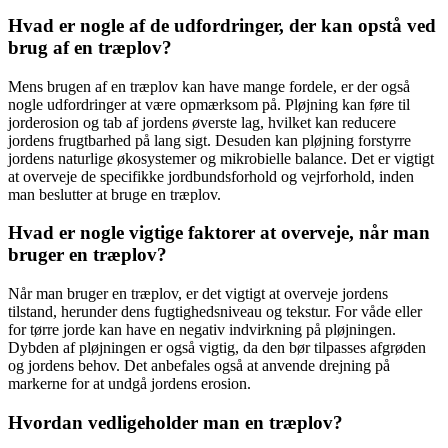
Hvad er nogle af de udfordringer, der kan opstå ved
brug af en træplov?
Mens brugen af en træplov kan have mange fordele, er der også
nogle udfordringer at være opmærksom på. Pløjning kan føre til
jorderosion og tab af jordens øverste lag, hvilket kan reducere
jordens frugtbarhed på lang sigt. Desuden kan pløjning forstyrre
jordens naturlige økosystemer og mikrobielle balance. Det er vigtigt
at overveje de specifikke jordbundsforhold og vejrforhold, inden
man beslutter at bruge en træplov.
Hvad er nogle vigtige faktorer at overveje, når man
bruger en træplov?
Når man bruger en træplov, er det vigtigt at overveje jordens
tilstand, herunder dens fugtighedsniveau og tekstur. For våde eller
for tørre jorde kan have en negativ indvirkning på pløjningen.
Dybden af pløjningen er også vigtig, da den bør tilpasses afgrøden
og jordens behov. Det anbefales også at anvende drejning på
markerne for at undgå jordens erosion.
Hvordan vedligeholder man en træplov?