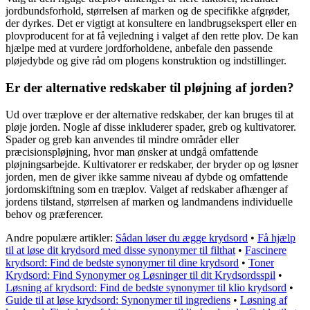
jordbundsforhold, størrelsen af marken og de specifikke afgrøder,
der dyrkes. Det er vigtigt at konsultere en landbrugsekspert eller en
plovproducent for at få vejledning i valget af den rette plov. De kan
hjælpe med at vurdere jordforholdene, anbefale den passende
pløjedybde og give råd om plogens konstruktion og indstillinger.
Er der alternative redskaber til pløjning af jorden?
Ud over træplove er der alternative redskaber, der kan bruges til at
pløje jorden. Nogle af disse inkluderer spader, greb og kultivatorer.
Spader og greb kan anvendes til mindre områder eller
præcisionspløjning, hvor man ønsker at undgå omfattende
pløjningsarbejde. Kultivatorer er redskaber, der bryder op og løsner
jorden, men de giver ikke samme niveau af dybde og omfattende
jordomskiftning som en træplov. Valget af redskaber afhænger af
jordens tilstand, størrelsen af marken og landmandens individuelle
behov og præferencer.
Andre populære artikler:
Sådan løser du ægge krydsord
•
Få hjælp
til at løse dit krydsord med disse synonymer til filthat
•
Fascinere
krydsord: Find de bedste synonymer til dine krydsord
•
Toner
Krydsord: Find Synonymer og Løsninger til dit Krydsordsspil
•
Løsning af krydsord: Find de bedste synonymer til klio krydsord
•
Guide til at løse krydsord: Synonymer til ingrediens
•
Løsning af