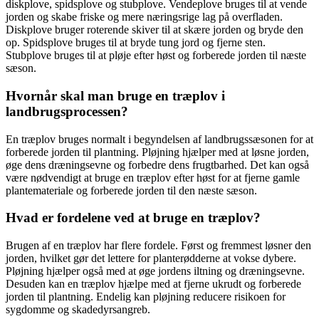
diskplove, spidsplove og stubplove. Vendeplove bruges til at vende
jorden og skabe friske og mere næringsrige lag på overfladen.
Diskplove bruger roterende skiver til at skære jorden og bryde den
op. Spidsplove bruges til at bryde tung jord og fjerne sten.
Stubplove bruges til at pløje efter høst og forberede jorden til næste
sæson.
Hvornår skal man bruge en træplov i
landbrugsprocessen?
En træplov bruges normalt i begyndelsen af landbrugssæsonen for at
forberede jorden til plantning. Pløjning hjælper med at løsne jorden,
øge dens dræningsevne og forbedre dens frugtbarhed. Det kan også
være nødvendigt at bruge en træplov efter høst for at fjerne gamle
plantemateriale og forberede jorden til den næste sæson.
Hvad er fordelene ved at bruge en træplov?
Brugen af en træplov har flere fordele. Først og fremmest løsner den
jorden, hvilket gør det lettere for planterødderne at vokse dybere.
Pløjning hjælper også med at øge jordens iltning og dræningsevne.
Desuden kan en træplov hjælpe med at fjerne ukrudt og forberede
jorden til plantning. Endelig kan pløjning reducere risikoen for
sygdomme og skadedyrsangreb.