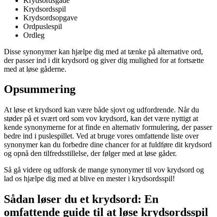
Krydsordsgåde
Krydsordsspil
Krydsordsopgave
Ordpuslespil
Ordleg
Disse synonymer kan hjælpe dig med at tænke på alternative ord,
der passer ind i dit krydsord og giver dig mulighed for at fortsætte
med at løse gåderne.
Opsummering
At løse et krydsord kan være både sjovt og udfordrende. Når du
støder på et svært ord som vov krydsord, kan det være nyttigt at
kende synonymerne for at finde en alternativ formulering, der passer
bedre ind i puslespillet. Ved at bruge vores omfattende liste over
synonymer kan du forbedre dine chancer for at fuldføre dit krydsord
og opnå den tilfredsstillelse, der følger med at løse gåder.
Så gå videre og udforsk de mange synonymer til vov krydsord og
lad os hjælpe dig med at blive en mester i krydsordsspil!
Sådan løser du et krydsord: En
omfattende guide til at løse krydsordsspil