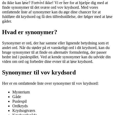
du ikke kan løse? Fortvivl ikke! Vi er her for at hjælpe dig med at
finde synonymer til det svære ord vov krydsord. Med vores
omfattende liste af synonymer kan du øge dine chancer for at
fuldføre dit krydsord og få den tilfredsstillelse, der følger med at løse
gåder.
Hvad er synonymer?
Synonymer er ord, der har samme eller lignende betydning som et
andet ord. Når du støder på et vanskeligt ord i dit krydsord, kan du
bruge synonymer til at finde en alternativ formulering, der passer
bedre ind i puslespillet. Ved at kende synonymer kan du udvide din
viden om ord og forbedre dine evner til at løse krydsord.
Synonymer til vov krydsord
Her er en omfattende liste over synonymer til vov krydsord:
Mysterium
Gåde
Puslespil
Ordkryds
Krydsogtværs