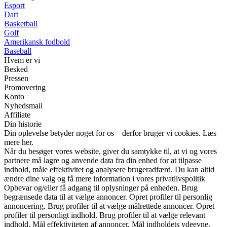
Esport
Dart
Basketball
Golf
Amerikansk fodbold
Baseball
Hvem er vi
Besked
Pressen
Promovering
Konto
Nyhedsmail
Affiliate
Din historie
Din oplevelse betyder noget for os – derfor bruger vi cookies. Læs
mere her.
Når du besøger vores website, giver du samtykke til, at vi og vores
partnere må lagre og anvende data fra din enhed for at tilpasse
indhold, måle effektivitet og analysere brugeradfærd. Du kan altid
ændre dine valg og få mere information i vores privatlivspolitik
Opbevar og/eller få adgang til oplysninger på enheden. Brug
begrænsede data til at vælge annoncer. Opret profiler til personlig
annoncering. Brug profiler til at vælge målrettede annoncer. Opret
profiler til personligt indhold. Brug profiler til at vælge relevant
indhold. Mål effektiviteten af annoncer. Mål indholdets ydeevne.