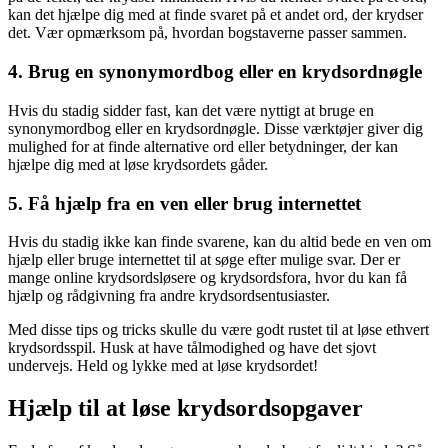
kan det hjælpe dig med at finde svaret på et andet ord, der krydser
det. Vær opmærksom på, hvordan bogstaverne passer sammen.
4. Brug en synonymordbog eller en krydsordnøgle
Hvis du stadig sidder fast, kan det være nyttigt at bruge en
synonymordbog eller en krydsordnøgle. Disse værktøjer giver dig
mulighed for at finde alternative ord eller betydninger, der kan
hjælpe dig med at løse krydsordets gåder.
5. Få hjælp fra en ven eller brug internettet
Hvis du stadig ikke kan finde svarene, kan du altid bede en ven om
hjælp eller bruge internettet til at søge efter mulige svar. Der er
mange online krydsordsløsere og krydsordsfora, hvor du kan få
hjælp og rådgivning fra andre krydsordsentusiaster.
Med disse tips og tricks skulle du være godt rustet til at løse ethvert
krydsordsspil. Husk at have tålmodighed og have det sjovt
undervejs. Held og lykke med at løse krydsordet!
Hjælp til at løse krydsordsopgaver