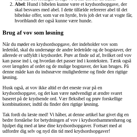
Abel
: Hund i bibelen kunne være et krydsordsopgave, der
skal besvares med abel. I dette tilfælde refererer abel til det
bibelske offer, som var en hyrde, hvis job det var at vogte får,
hvoriblandt der også kunne være hunde.
Brug af vov som løsning
Når du møder en krydsordsopgave, der indeholder vov som
ledetråd, skal du undersøge de andre ledetråde og de bogstaver, der
allerede er udfyldt i krydsordet. Prøv at finde ud af, hvilket ord vov
kan passe ind i, og hvordan det passer ind i konteksten. Tænk også
over længden af ordet og de mulige bogstaver, der kan bruges. På
denne måde kan du indsnævre mulighederne og finde den rigtige
løsning.
Husk også, at vov ikke altid er det eneste svar på en
krydsordsopgave, og det kan være nødvendigt at ændre svaret
baseret på de krydsende ord. Vær fleksibel og prøv forskellige
kombinationer, indtil du finder den rigtige løsning.
Tak fordi du læste med! Vi håber, at denne artikel har givet dig en
bedre forståelse for betydningen af vov i krydsordsammenhæng og
hjulpet dig med at løse dine krydsordsopgaver. Fortsæt med at
udfordre dig selv og nyd din tid med krydsordsopgaver!