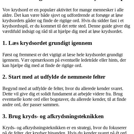
Vov krydsord er en populær aktivitet for mange mennesker i alle
aldre. Det kan være både sjovt og udfordrende at forsøge at løse
krydsordets gåder og finde de rigtige ord. Hvis du sidder fast i et
krydsordsspil, er du kommet til det rette sted. Denne guide giver dig
værdifuld indsigt og råd til at hjælpe dig med at løse krydsordet.
1. Læs krydsordet grundigt igennem
Først og fremmest er det vigtigt at læse hele krydsordet grundigt
igennem. Vær opmærksom på eventuelle ledetråde eller hints, der
kan hjælpe dig med at finde de rigtige ord.
2. Start med at udfylde de nemmeste felter
Begynd med at udfylde de felter, hvor du allerede kender svaret.
Dette vil give dig et solidt fundament at arbejde videre fra. Brug
eventuelle korte ord eller bogstaver, du allerede kender, til at finde
andre ord, der passer sammen.
3. Brug kryds- og afkrydsningsteknikken
Kryds- og afkrydsningsteknikken er en strategi, hvor du fokuserer
på de felter, der krydser hinanden. Hvis du kender svaret på ét ord,