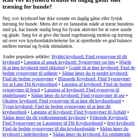
træning for hunde?
Nej, vov krydsord bør ikke erstatte en daglig gåtur eller fysisk
træning for hunde. Mens det er en fantastisk måde at træne hundens
sind på, har hunde stadig brug for fysisk aktivitet for at være sunde
og glade. Sørg for at give din hund regelmæssig motion og træning
ud over vov krydsordaktiviteterne for at opretholde en god balance
mellem mental og fysisk stimulation.
Andre populære artikler:
Hyldet krydsord: Find synonyme til dit
krydsord
•
Løsning af agurk krydsord: Synonymer og tips
•
Hjælp
til at løse krydsord med ekkolod
•
Guide til at løse krydsord: Find de
bedste synonymer til udløste
•
Sådan løser du et seedet krydsord:
Find de bedste synonymer
•
Blussede Krydsord: Find Synonymer
for at Løse Dit Krydsordspil
•
Løsning af krydsord: Find de bedste
synonymer til fenol
•
Løsning af krydsord: Find synonym til
pindehugger
•
Sådan løser du krydsord: Find synonymer til ase
•
Okulere krydsord: Find synonyme til at løse dit krydsordsspil
•
Tyran krydsord: Find de bedste synonymer til at løse dit
krydsordspil
•
Løsning af Krydsord: Find Synonymer til Anfald
•
Sådan løser du dit vedkommende krydsord
•
Frikende Krydsord:
Find Synonymer og Løsninger til Dit Krydsordsspil
•
Irret krydsord:
Find de bedste synonymer til din krydsordsgåde
•
Sådan løser du
krydsord i inderkredsen
•
Sådan løser du krydsord: En omfattende