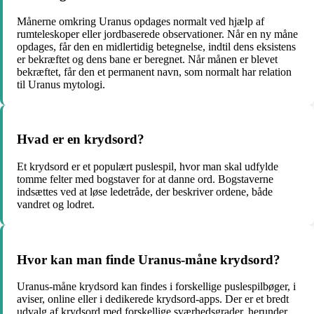
Månerne omkring Uranus opdages normalt ved hjælp af
rumteleskoper eller jordbaserede observationer. Når en ny måne
opdages, får den en midlertidig betegnelse, indtil dens eksistens
er bekræftet og dens bane er beregnet. Når månen er blevet
bekræftet, får den et permanent navn, som normalt har relation
til Uranus mytologi.
Hvad er en krydsord?
Et krydsord er et populært puslespil, hvor man skal udfylde
tomme felter med bogstaver for at danne ord. Bogstaverne
indsættes ved at løse ledetråde, der beskriver ordene, både
vandret og lodret.
Hvor kan man finde Uranus-måne krydsord?
Uranus-måne krydsord kan findes i forskellige puslespilbøger, i
aviser, online eller i dedikerede krydsord-apps. Der er et bredt
udvalg af krydsord med forskellige sværhedsgrader, herunder