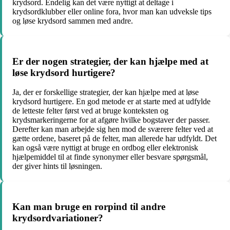
krydsord. Endelig kan det være nyttigt at deltage i
krydsordklubber eller online fora, hvor man kan udveksle tips
og løse krydsord sammen med andre.
Er der nogen strategier, der kan hjælpe med at
løse krydsord hurtigere?
Ja, der er forskellige strategier, der kan hjælpe med at løse
krydsord hurtigere. En god metode er at starte med at udfylde
de letteste felter først ved at bruge konteksten og
krydsmarkeringerne for at afgøre hvilke bogstaver der passer.
Derefter kan man arbejde sig hen mod de sværere felter ved at
gætte ordene, baseret på de felter, man allerede har udfyldt. Det
kan også være nyttigt at bruge en ordbog eller elektronisk
hjælpemiddel til at finde synonymer eller besvare spørgsmål,
der giver hints til løsningen.
Kan man bruge en rorpind til andre
krydsordvariationer?