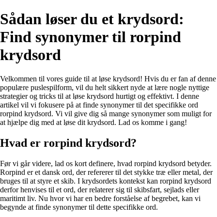
Sådan løser du et krydsord:
Find synonymer til rorpind
krydsord
Velkommen til vores guide til at løse krydsord! Hvis du er fan af denne
populære puslespilform, vil du helt sikkert nyde at lære nogle nyttige
strategier og tricks til at løse krydsord hurtigt og effektivt. I denne
artikel vil vi fokusere på at finde synonymer til det specifikke ord
rorpind krydsord. Vi vil give dig så mange synonymer som muligt for
at hjælpe dig med at løse dit krydsord. Lad os komme i gang!
Hvad er rorpind krydsord?
Før vi går videre, lad os kort definere, hvad rorpind krydsord betyder.
Rorpind er et dansk ord, der refererer til det stykke træ eller metal, der
bruges til at styre et skib. I krydsordets kontekst kan rorpind krydsord
derfor henvises til et ord, der relaterer sig til skibsfart, sejlads eller
maritimt liv. Nu hvor vi har en bedre forståelse af begrebet, kan vi
begynde at finde synonymer til dette specifikke ord.