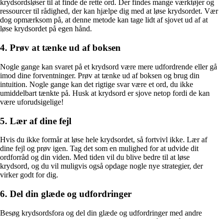
krydsordsløser til at finde de rette ord. Der findes mange værktøjer og
ressourcer til rådighed, der kan hjælpe dig med at løse krydsordet. Vær
dog opmærksom på, at denne metode kan tage lidt af sjovet ud af at
løse krydsordet på egen hånd.
4. Prøv at tænke ud af boksen
Nogle gange kan svaret på et krydsord være mere udfordrende eller gå
imod dine forventninger. Prøv at tænke ud af boksen og brug din
intuition. Nogle gange kan det rigtige svar være et ord, du ikke
umiddelbart tænkte på. Husk at krydsord er sjove netop fordi de kan
være uforudsigelige!
5. Lær af dine fejl
Hvis du ikke formår at løse hele krydsordet, så fortvivl ikke. Lær af
dine fejl og prøv igen. Tag det som en mulighed for at udvide dit
ordforråd og din viden. Med tiden vil du blive bedre til at løse
krydsord, og du vil muligvis også opdage nogle nye strategier, der
virker godt for dig.
6. Del din glæde og udfordringer
Besøg krydsordsfora og del din glæde og udfordringer med andre