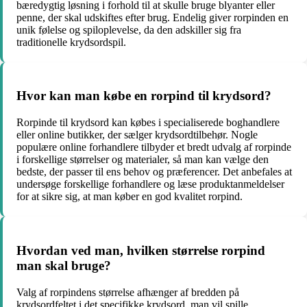
bæredygtig løsning i forhold til at skulle bruge blyanter eller
penne, der skal udskiftes efter brug. Endelig giver rorpinden en
unik følelse og spiloplevelse, da den adskiller sig fra
traditionelle krydsordspil.
Hvor kan man købe en rorpind til krydsord?
Rorpinde til krydsord kan købes i specialiserede boghandlere
eller online butikker, der sælger krydsordtilbehør. Nogle
populære online forhandlere tilbyder et bredt udvalg af rorpinde
i forskellige størrelser og materialer, så man kan vælge den
bedste, der passer til ens behov og præferencer. Det anbefales at
undersøge forskellige forhandlere og læse produktanmeldelser
for at sikre sig, at man køber en god kvalitet rorpind.
Hvordan ved man, hvilken størrelse rorpind
man skal bruge?
Valg af rorpindens størrelse afhænger af bredden på
krydsordfeltet i det specifikke krydsord, man vil spille.