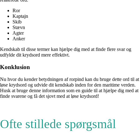
Ror
Kaptajn
Skib
Stævn
Agter
Anker
Kendskab til disse termer kan hjælpe dig med at finde flere svar og
udfylde dit krydsord mere effektivt.
Konklusion
Nu hvor du kender betydningen af ​​rorpind kan du bruge dette ord til at
løse krydsord og udvide dit kendskab inden for den maritime verden.
Husk at bruge denne information som en guide til at hjælpe dig med at
finde svarene og få det sjovt med at løse krydsord!
Ofte stillede spørgsmål