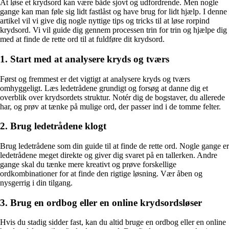
At løse et krydsord kan være både sjovt og udfordrende. Men nogle
gange kan man føle sig lidt fastlåst og have brug for lidt hjælp. I denne
artikel vil vi give dig nogle nyttige tips og tricks til at løse rorpind
krydsord. Vi vil guide dig gennem processen trin for trin og hjælpe dig
med at finde de rette ord til at fuldføre dit krydsord.
1. Start med at analysere kryds og tværs
Først og fremmest er det vigtigt at analysere kryds og tværs
omhyggeligt. Læs ledetrådene grundigt og forsøg at danne dig et
overblik over krydsordets struktur. Notér dig de bogstaver, du allerede
har, og prøv at tænke på mulige ord, der passer ind i de tomme felter.
2. Brug ledetrådene klogt
Brug ledetrådene som din guide til at finde de rette ord. Nogle gange er
ledetrådene meget direkte og giver dig svaret på en tallerken. Andre
gange skal du tænke mere kreativt og prøve forskellige
ordkombinationer for at finde den rigtige løsning. Vær åben og
nysgerrig i din tilgang.
3. Brug en ordbog eller en online krydsordsløser
Hvis du stadig sidder fast, kan du altid bruge en ordbog eller en online