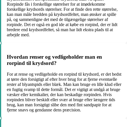
Rorpinde fås i forskellige størrelser for at imødekomme
forskellige krydsords størrelser. For at finde den rette størrelse,
kan man måle bredden på krydsordfeltet, man ønsker at spille
på, og sammenligne det med de tilgængelige størrelser af
rorpinde. Det er også en god ide at købe en rorpind, der er lidt
bredere end krydsordfeltet, så man har lidt ekstra plads til at
arbejde med.
Hvordan renser og vedligeholder man en
rorpind til krydsord?
For at rense og vedligeholde en rorpind til krydsord, er det bedst
at tørre den forsigtigt af efter hver brug for at fjerne eventuelle
rester af blyantspids eller blæk. Man kan bruge en lille klud eller
en fugtig svamp til dette formål. Det er vigtigt at undgå at bruge
væsker eller kemikalier, der kan beskadige rorpinden. Hvis
rorpinden bliver beskidt eller svær at bruge efter længere tids
brug, kan man forsigtigt slibe den med fint sandpapir for at
fjerne snavs og gendanne dens præcision.