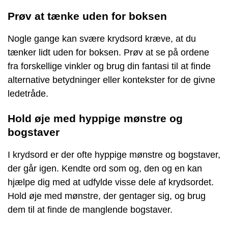
Prøv at tænke uden for boksen
Nogle gange kan svære krydsord kræve, at du
tænker lidt uden for boksen. Prøv at se på ordene
fra forskellige vinkler og brug din fantasi til at finde
alternative betydninger eller kontekster for de givne
ledetråde.
Hold øje med hyppige mønstre og
bogstaver
I krydsord er der ofte hyppige mønstre og bogstaver,
der går igen. Kendte ord som og, den og en kan
hjælpe dig med at udfylde visse dele af krydsordet.
Hold øje med mønstre, der gentager sig, og brug
dem til at finde de manglende bogstaver.