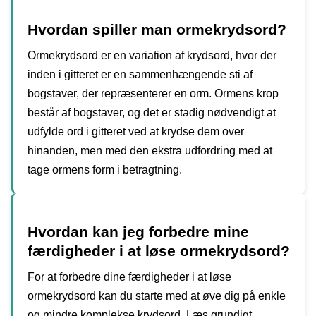
Hvordan spiller man ormekrydsord?
Ormekrydsord er en variation af krydsord, hvor der
inden i gitteret er en sammenhængende sti af
bogstaver, der repræsenterer en orm. Ormens krop
består af bogstaver, og det er stadig nødvendigt at
udfylde ord i gitteret ved at krydse dem over
hinanden, men med den ekstra udfordring med at
tage ormens form i betragtning.
Hvordan kan jeg forbedre mine
færdigheder i at løse ormekrydsord?
For at forbedre dine færdigheder i at løse
ormekrydsord kan du starte med at øve dig på enkle
og mindre komplekse krydsord. Læs grundigt