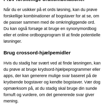
Når du er usikker på et ords løsning, kan du prøve
forskellige kombinationer af bogstaver for at se, om
de passer sammen med de omkringliggende ord.
Du kan også forsøge at bruge en synonymordbog
eller et online ordbogsprogram til at finde potentielle
løsninger.
Brug crossord-hjælpemidler
Hvis du stadig har svært ved at finde løsningen, kan
du prøve at bruge krydsord-hjælpeprogrammer eller
apps, der kan generere mulige svar baseret på de
krydsende bogstaver og kendte bogstaver. Vær dog
opmærksom på, at du stadig skal bruge din sunde
fornuft og vurdere, om det genererede svar giver
mening.