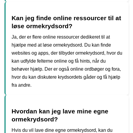
Kan jeg finde online ressourcer til at
løse ormekrydsord?
Ja, der er flere online ressourcer dedikeret til at
hjælpe med at løse ormekrydsord. Du kan finde
websites og apps, der tilbyder ormekrydsord, hvor du
kan udfylde felterne online og få hints, når du
behøver hjælp. Der er også online ordbøger og fora,
hvor du kan diskutere krydsordets gåder og få hjælp
fra andre.
Hvordan kan jeg lave mine egne
ormekrydsord?
Hvis du vil lave dine egne ormekrydsord, kan du