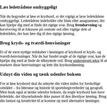
Læs ledetrådene omhyggeligt
Når du begynder at løse et krydsord, er det vigtigt at læse ledetrådene
omhyggeligt. Ledetrådene indeholder ofte hints eller anagrammer, der
kan hjælpe dig med at finde det rigtige svar. Brug
fremhævning
og
kursivering
til at fokusere på centrale ord eller vigtige dele af
ledetråden, der kan føre dig til den rigtige løsning.
Brug kryds- og tværdi-henvisninger
Et af de mest nyttige redskaber i løsningen af krydsord er kryds- og
tværdi-henvisninger. Når du har fundet nogle af de rigtige svar, kan de
hjælpe dig med at finde de tilknyttede ord. Brug
understreget tekst
til at
markere disse henvisninger og lette din krydsordløsning.
Udnyt din viden og tænk udenfor boksen
For at løse krydsord skal du udnytte din viden inden for forskellige
områder – fra litteratur og historie til sportsbegivenheder og geografi.
Men husk også at tænke udenfor boksen, da nogle krydsord kan have
ledetråde, der tilsyneladende ikke passer til den åbenlyse løsning. Brug
din fantasi og kreativitet til at komme op med alternative løsninger.