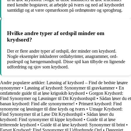
med kendte bogstaver, at arbejde på tværs og ned ad krydsordet
samtidigt og at være opmærksom på ordmønstre og sprogbrug.
Hvilke andre typer af ordspil minder om
krydsord?
Der er flere andre typer af ordspil, der minder om krydsord.
Nogle eksempler inkluderer ordlabyrinter, anagrammer, ord-
puslespil og hængemandsspil. Disse spil kan tilbyde en lignende
udfordring og sjov som krydsord.
Andre populære artikler:
Løsning af krydsord – Find de bedste løsøre
synonymer
•
Løsning af krydsord: Synonymer til gravkammer
•
En
omfattende guide til at løse krigsskib krydsord
•
Gorgon Krydsord:
Find Synonymer og Løsninger til Dit Krydsordsspil
•
Sådan løser du et
banan krydsord: Find alle synonymerne!
•
Primært krydsord: Find
synonyme og løsninger til dine kryds og tværs
•
Umage Krydsord:
Find Synonymer til at Løse Dit Krydsordspil
•
Sådan løser du
krydsord: Find synonymer til kippe krydsord
•
Guide til at løse
irriterende krydsord
•
Guide til at løse krydsord: Synonymer til brint
•
Farvet Krydsord: Find Synonymer til Udfordrende Ord
•
Døgenigt