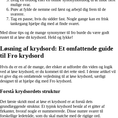
mulige svar.
Prøv at fylde de nemme ord først og arbejd dig frem til de
sværere.
Tag en pause, hvis du sidder fast. Nogle gange kan en frisk
tankegang hjælpe dig med at finde svaret.
Med disse tips og de mange synonymer til fro burde du være godt
rustet til at løse dit krydsord. Held og lykke!
Løsning af krydsord: Et omfattende guide
til Fro krydsord
Hvis du er en af de mange, der elsker at udfordre din viden og logik
ved at løse krydsord, er du kommet til det rette sted. I denne artikel vil
vi give dig en omfattende vejledning til at løse krydsord, særligt
designet til at hjælpe dig med Fro krydsord.
Forstå krydsordets struktur
Det første skridt mod at løse et krydsord er at forstå dets
grundlæggende struktur. Et typisk krydsord består af et gitter af
firkanter, hvoraf nogle er nummererede. Disse numre svarer til
forskellige ledetråde, som du skal matche med de rigtige ord.