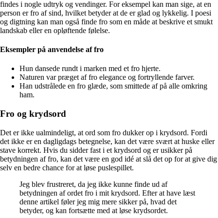
findes i nogle udtryk og vendinger. For eksempel kan man sige, at en
person er fro af sind, hvilket betyder at de er glad og lykkelig. I poesi
og digtning kan man også finde fro som en måde at beskrive et smukt
landskab eller en opløftende følelse.
Eksempler på anvendelse af fro
Hun dansede rundt i marken med et fro hjerte.
Naturen var præget af fro elegance og fortryllende farver.
Han udstrålede en fro glæde, som smittede af på alle omkring
ham.
Fro og krydsord
Det er ikke ualmindeligt, at ord som fro dukker op i krydsord. Fordi
det ikke er en dagligdags betegnelse, kan det være svært at huske eller
stave korrekt. Hvis du sidder fast i et krydsord og er usikker på
betydningen af ​​fro, kan det være en god idé at slå det op for at give dig
selv en bedre chance for at løse puslespillet.
Jeg blev frustreret, da jeg ikke kunne finde ud af
betydningen af ordet fro i mit krydsord. Efter at have læst
denne artikel føler jeg mig mere sikker på, hvad det
betyder, og kan fortsætte med at løse krydsordet.