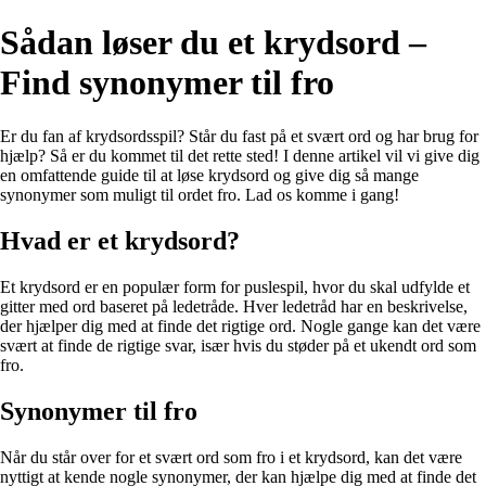
Sådan løser du et krydsord –
Find synonymer til fro
Er du fan af krydsordsspil? Står du fast på et svært ord og har brug for
hjælp? Så er du kommet til det rette sted! I denne artikel vil vi give dig
en omfattende guide til at løse krydsord og give dig så mange
synonymer som muligt til ordet fro. Lad os komme i gang!
Hvad er et krydsord?
Et krydsord er en populær form for puslespil, hvor du skal udfylde et
gitter med ord baseret på ledetråde. Hver ledetråd har en beskrivelse,
der hjælper dig med at finde det rigtige ord. Nogle gange kan det være
svært at finde de rigtige svar, især hvis du støder på et ukendt ord som
fro.
Synonymer til fro
Når du står over for et svært ord som fro i et krydsord, kan det være
nyttigt at kende nogle synonymer, der kan hjælpe dig med at finde det