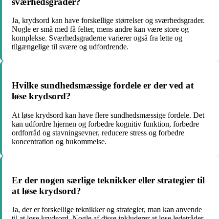
sværhedsgrader?
Ja, krydsord kan have forskellige størrelser og sværhedsgrader.
Nogle er små med få felter, mens andre kan være store og
komplekse. Sværhedsgraderne varierer også fra lette og
tilgængelige til svære og udfordrende.
Hvilke sundhedsmæssige fordele er der ved at
løse krydsord?
At løse krydsord kan have flere sundhedsmæssige fordele. Det
kan udfordre hjernen og forbedre kognitiv funktion, forbedre
ordforråd og stavningsevner, reducere stress og forbedre
koncentration og hukommelse.
Er der nogen særlige teknikker eller strategier til
at løse krydsord?
Ja, der er forskellige teknikker og strategier, man kan anvende
til at løse krydsord. Nogle af disse inkluderer at løse ledetråder