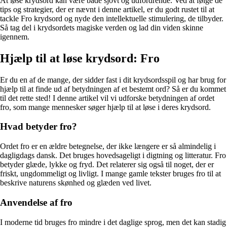
At løse krydsord kan være både sjovt og udfordrende. Ved at følge de
tips og strategier, der er nævnt i denne artikel, er du godt rustet til at
tackle Fro krydsord og nyde den intellektuelle stimulering, de tilbyder.
Så tag del i krydsordets magiske verden og lad din viden skinne
igennem.
Hjælp til at løse krydsord: Fro
Er du en af de mange, der sidder fast i dit krydsordsspil og har brug for
hjælp til at finde ud af betydningen af ​​et bestemt ord? Så er du kommet
til det rette sted! I denne artikel vil vi udforske betydningen af ordet
fro, som mange mennesker søger hjælp til at løse i deres krydsord.
Hvad betyder fro?
Ordet fro er en ældre betegnelse, der ikke længere er så almindelig i
dagligdags dansk. Det bruges hovedsageligt i digtning og litteratur. Fro
betyder glæde, lykke og fryd. Det relaterer sig også til noget, der er
friskt, ungdommeligt og livligt. I mange gamle tekster bruges fro til at
beskrive naturens skønhed og glæden ved livet.
Anvendelse af fro
I moderne tid bruges fro mindre i det daglige sprog, men det kan stadig