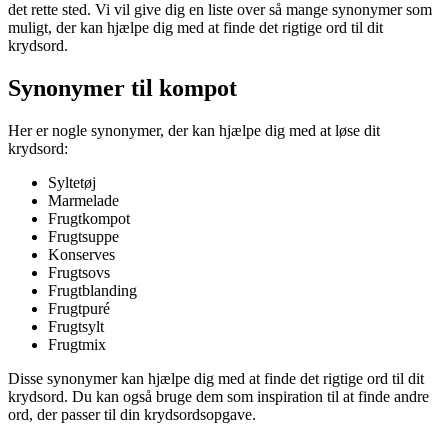
det rette sted. Vi vil give dig en liste over så mange synonymer som
muligt, der kan hjælpe dig med at finde det rigtige ord til dit
krydsord.
Synonymer til kompot
Her er nogle synonymer, der kan hjælpe dig med at løse dit
krydsord:
Syltetøj
Marmelade
Frugtkompot
Frugtsuppe
Konserves
Frugtsovs
Frugtblanding
Frugtpuré
Frugtsylt
Frugtmix
Disse synonymer kan hjælpe dig med at finde det rigtige ord til dit
krydsord. Du kan også bruge dem som inspiration til at finde andre
ord, der passer til din krydsordsopgave.