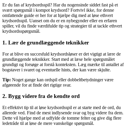
Er du fan af krydsordsspil? Har du nogensinde siddet fast på et
svært spørgsmål i kompot krydsord? Fortvivl ikke, for denne
omfattende guide er her for at hjælpe dig med at løse ethvert
krydsordsspil. Uanset om du er en nybegynder eller en erfaren
spiller, vil du finde værdifulde tip og strategier til at tackle ethvert
krydsordsspørgsmål.
1. Lær de grundlæggende teknikker
For at blive en succesfuld krydsordsløser er det vigtigt at lære de
grundlæggende teknikker. Start med at læse hele spørgsmålet
grundigt og forsøge at forstå konteksten. Læg mærke til antallet af
bogstaver i svaret og eventuelle hints, der kan være skjulte.
Tip:
Noget gange kan ordspil eller dobbeltbetydninger være
afgørende for at finde det rigtige svar.
2. Bygg videre fra de kendte ord
Et effektivt tip til at løse krydsordsspil er at starte med de ord, du
allerede ved. Find de mest indlysende svar og byg videre fra dem.
Dette vil hjælpe med at udfylde de tomme felter og give dig flere
ledetråde til at løse de mere vanskelige spørgsmål.