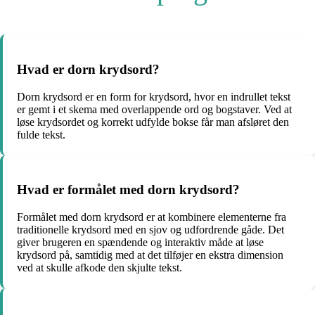
Hvad er dorn krydsord?
Dorn krydsord er en form for krydsord, hvor en indrullet tekst
er gemt i et skema med overlappende ord og bogstaver. Ved at
løse krydsordet og korrekt udfylde bokse får man afsløret den
fulde tekst.
Hvad er formålet med dorn krydsord?
Formålet med dorn krydsord er at kombinere elementerne fra
traditionelle krydsord med en sjov og udfordrende gåde. Det
giver brugeren en spændende og interaktiv måde at løse
krydsord på, samtidig med at det tilføjer en ekstra dimension
ved at skulle afkode den skjulte tekst.