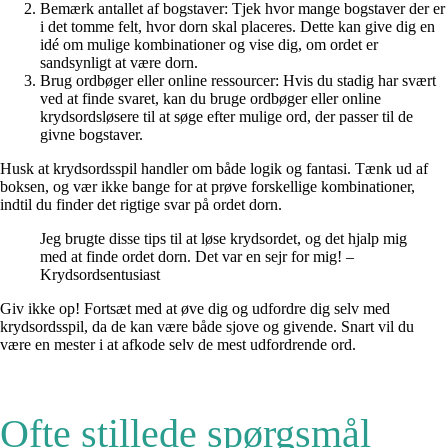
Bemærk antallet af bogstaver: Tjek hvor mange bogstaver der er
i det tomme felt, hvor dorn skal placeres. Dette kan give dig en
idé om mulige kombinationer og vise dig, om ordet er
sandsynligt at være dorn.
Brug ordbøger eller online ressourcer: Hvis du stadig har svært
ved at finde svaret, kan du bruge ordbøger eller online
krydsordsløsere til at søge efter mulige ord, der passer til de
givne bogstaver.
Husk at krydsordsspil handler om både logik og fantasi. Tænk ud af
boksen, og vær ikke bange for at prøve forskellige kombinationer,
indtil du finder det rigtige svar på ordet dorn.
Jeg brugte disse tips til at løse krydsordet, og det hjalp mig
med at finde ordet dorn. Det var en sejr for mig! –
Krydsordsentusiast
Giv ikke op! Fortsæt med at øve dig og udfordre dig selv med
krydsordsspil, da de kan være både sjove og givende. Snart vil du
være en mester i at afkode selv de mest udfordrende ord.
Ofte stillede spørgsmål