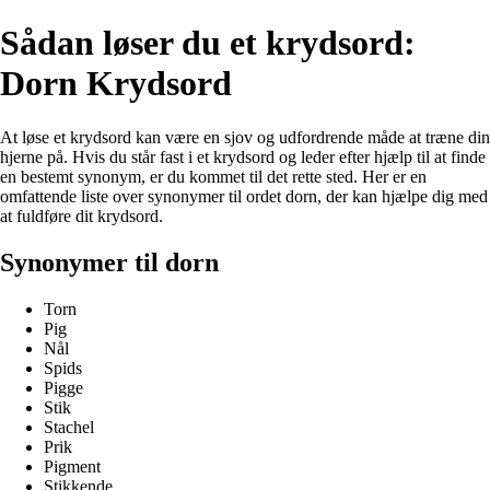
Sådan løser du et krydsord:
Dorn Krydsord
At løse et krydsord kan være en sjov og udfordrende måde at træne din
hjerne på. Hvis du står fast i et krydsord og leder efter hjælp til at finde
en bestemt synonym, er du kommet til det rette sted. Her er en
omfattende liste over synonymer til ordet dorn, der kan hjælpe dig med
at fuldføre dit krydsord.
Synonymer til dorn
Torn
Pig
Nål
Spids
Pigge
Stik
Stachel
Prik
Pigment
Stikkende