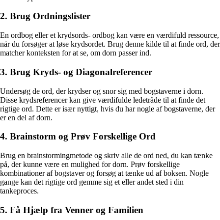
2. Brug Ordningslister
En ordbog eller et krydsords- ordbog kan være en værdifuld ressource,
når du forsøger at løse krydsordet. Brug denne kilde til at finde ord, der
matcher konteksten for at se, om dorn passer ind.
3. Brug Kryds- og Diagonalreferencer
Undersøg de ord, der krydser og snor sig med bogstaverne i dorn.
Disse krydsreferencer kan give værdifulde ledetråde til at finde det
rigtige ord. Dette er især nyttigt, hvis du har nogle af bogstaverne, der
er en del af dorn.
4. Brainstorm og Prøv Forskellige Ord
Brug en brainstormingmetode og skriv alle de ord ned, du kan tænke
på, der kunne være en mulighed for dorn. Prøv forskellige
kombinationer af bogstaver og forsøg at tænke ud af boksen. Nogle
gange kan det rigtige ord gemme sig et eller andet sted i din
tankeproces.
5. Få Hjælp fra Venner og Familien