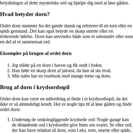
betydningen af dette mysteriske ord og hjælpe dig med at løse gåden.
Hvad betyder dorn?
Ordet dorn stammer fra det gamle dansk og refererer til en torn eller en
spids genstand. Det kan også betyde en skarp smerte eller en
irriterende følelse. Dorn kan anvendes både som et substantiv eller som
en del af et sammensat ord.
Eksempler på brugen af ordet dorn
Jeg trådte på en dorn i haven og fik ondt i foden.
Han følte en skarp dorn af jalousi, da han så sin rival.
Min nabo har en rosebusk med mange torne og dorn.
Brug af dorn i krydsordsspil
Ordet dorn kan være en udfordring at finde i et krydsordsspil, da det
ikke er så almindeligt kendt. Her er nogle tips til at løse gåden og finde
ordet dorn:
Undersøg de omkringliggende krydsede ord: Nogle gange kan
de tilstødende ord i krydsordet give hints om svaret. Se efter ord,
der kan have relation til dorn, som f.eks. torn, smerte eller spids.